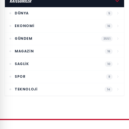
KATEGORİLER
DÜNYA
5
EKONOMI
16
GÜNDEM
3551
MAGAZIN
16
SAGLIK
10
SPOR
9
TEKNOLOJI
14