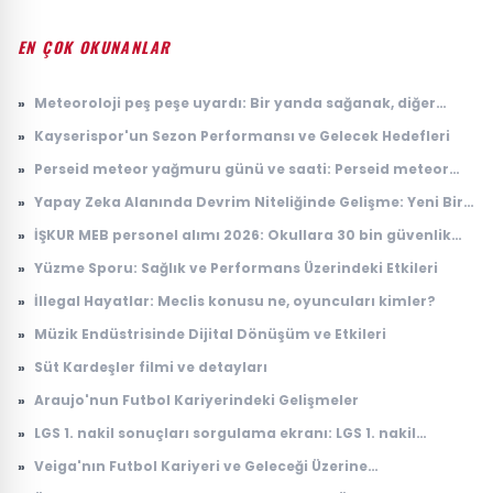
EN ÇOK OKUNANLAR
»
Meteoroloji peş peşe uyardı: Bir yanda sağanak, diğer
yanda kavurucu sıcak
»
Kayserispor'un Sezon Performansı ve Gelecek Hedefleri
»
Perseid meteor yağmuru günü ve saati: Perseid meteor
yağmuru ne zaman, Türkiye'den görülecek mi?
»
Yapay Zeka Alanında Devrim Niteliğinde Gelişme: Yeni Bir
Model Tanıtıldı
»
İŞKUR MEB personel alımı 2026: Okullara 30 bin güvenlik
görevlisi alımı ne zaman, başvuru şartları neler?
»
Yüzme Sporu: Sağlık ve Performans Üzerindeki Etkileri
»
İllegal Hayatlar: Meclis konusu ne, oyuncuları kimler?
»
Müzik Endüstrisinde Dijital Dönüşüm ve Etkileri
»
Süt Kardeşler filmi ve detayları
»
Araujo'nun Futbol Kariyerindeki Gelişmeler
»
LGS 1. nakil sonuçları sorgulama ekranı: LGS 1. nakil
sonuçları açıklandı mı, ne zaman açıklanacak?
»
Veiga'nın Futbol Kariyeri ve Geleceği Üzerine
Değerlendirmeler