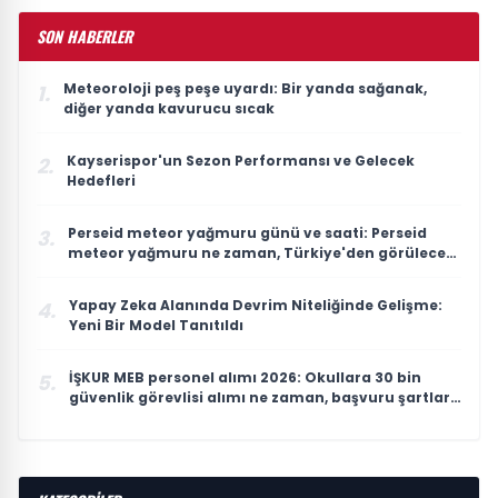
SON HABERLER
Meteoroloji peş peşe uyardı: Bir yanda sağanak,
1.
diğer yanda kavurucu sıcak
Kayserispor'un Sezon Performansı ve Gelecek
2.
Hedefleri
Perseid meteor yağmuru günü ve saati: Perseid
3.
meteor yağmuru ne zaman, Türkiye'den görülecek
mi?
Yapay Zeka Alanında Devrim Niteliğinde Gelişme:
4.
Yeni Bir Model Tanıtıldı
İŞKUR MEB personel alımı 2026: Okullara 30 bin
5.
güvenlik görevlisi alımı ne zaman, başvuru şartları
neler?