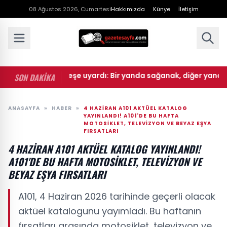
08 Ağustos 2026, Cumartesi
Hakkımızda
Künye
İletişim
oroloji peş peşe uyardı: Bir yanda sağanak, diğer yanda kavu
SON DAKİKA
ANASAYFA
»
HABER
»
4 HAZİRAN A101 AKTÜEL KATALOG
YAYINLANDI! A101'DE BU HAFTA
MOTOSIKLET, TELEVIZYON VE BEYAZ EŞYA
FIRSATLARI
4 HAZİRAN A101 AKTÜEL KATALOG YAYINLANDI!
A101'DE BU HAFTA MOTOSIKLET, TELEVIZYON VE
BEYAZ EŞYA FIRSATLARI
A101, 4 Haziran 2026 tarihinde geçerli olacak
aktüel katalogunu yayımladı. Bu haftanın
fırsatları arasında motosiklet, televizyon ve