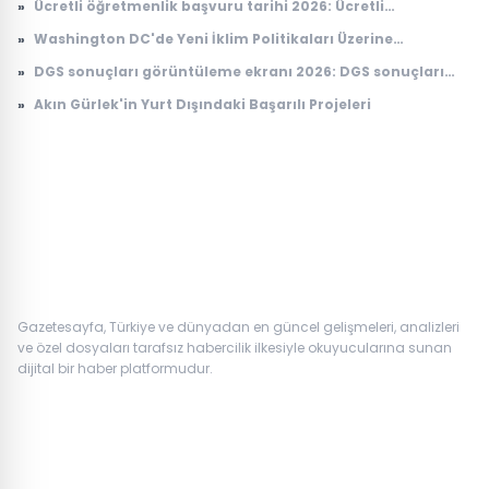
»
Ücretli öğretmenlik başvuru tarihi 2026: Ücretli
öğretmenlik başvuruları ne zaman, nasıl yapılır?
»
Washington DC'de Yeni İklim Politikaları Üzerine
Tartışmalar
»
DGS sonuçları görüntüleme ekranı 2026: DGS sonuçları
açıklandı mı, tercihler ne zaman yapılacak?
»
Akın Gürlek'in Yurt Dışındaki Başarılı Projeleri
Gazetesayfa, Türkiye ve dünyadan en güncel gelişmeleri, analizleri
ve özel dosyaları tarafsız habercilik ilkesiyle okuyucularına sunan
dijital bir haber platformudur.