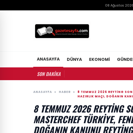
08 Ağustos 2026
ANASAYFA
DÜNYA
EKONOMI
GÜND
SON DAKİKA
ANASAYFA
»
HABER
»
8 TEMMUZ 2026 REYTING SON
HAZIRLIK MAÇI, DOĞANIN KAN
8 TEMMUZ 2026 REYTING S
MASTERCHEF TÜRKIYE, FEN
DOĞANIN KANUNU REYTING