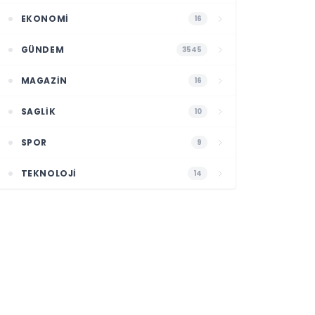
EKONOMI
16
GÜNDEM
3545
MAGAZIN
16
SAGLIK
10
SPOR
9
TEKNOLOJI
14