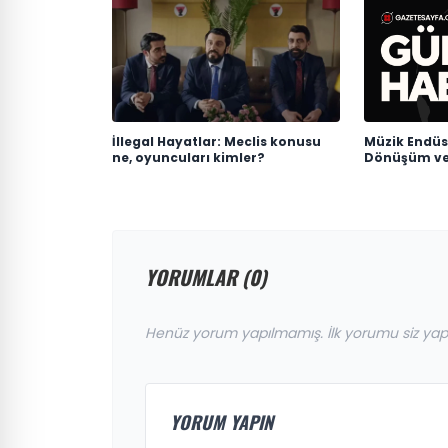
İllegal Hayatlar: Meclis konusu
Müzik Endüst
ne, oyuncuları kimler?
Dönüşüm ve 
YORUMLAR (0)
Henüz yorum yapılmamış. İlk yorumu siz yap
YORUM YAPIN