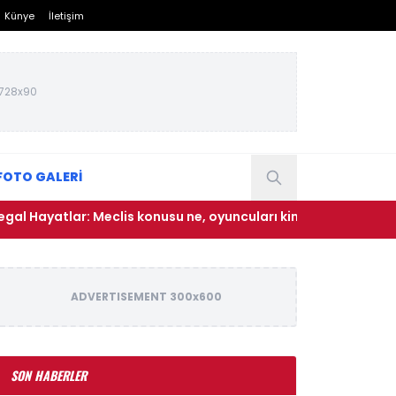
Künye
İletişim
728x90
FOTO GALERİ
tlar: Meclis konusu ne, oyuncuları kimler?
• Müzik Endüstr
ADVERTISEMENT 300x600
SON HABERLER