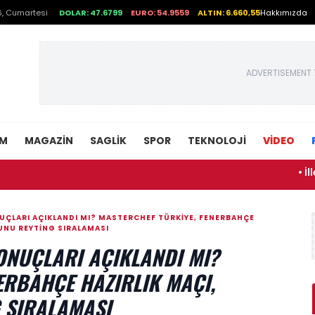
, Cumartesi
DOLAR: 47.6799
EURO: 54.9559
ALTIN: 6.660,55
Hakkımızda
ADVERTISEMENT 
EM
MAGAZIN
SAGLIK
SPOR
TEKNOLOJI
VİDEO
• İllegal Haya
UÇLARI AÇIKLANDI MI? MASTERCHEF TÜRKIYE, FENERBAHÇE
UNU REYTING SIRALAMASI
ONUÇLARI AÇIKLANDI MI?
ERBAHÇE HAZIRLIK MAÇI,
 SIRALAMASI