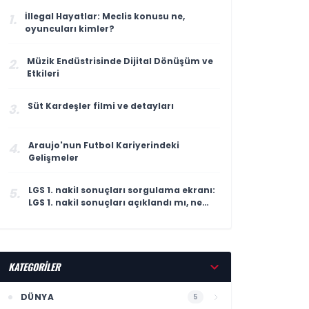
İllegal Hayatlar: Meclis konusu ne,
1.
oyuncuları kimler?
Müzik Endüstrisinde Dijital Dönüşüm ve
2.
Etkileri
Süt Kardeşler filmi ve detayları
3.
Araujo'nun Futbol Kariyerindeki
4.
Gelişmeler
LGS 1. nakil sonuçları sorgulama ekranı:
5.
LGS 1. nakil sonuçları açıklandı mı, ne
zaman açıklanacak?
KATEGORİLER
DÜNYA
5