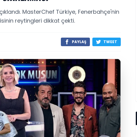
ıklandı. MasterChef Türkiye, Fenerbahçe'nin
inin reytingleri dikkat çekti.
PAYLAŞ
TWEET