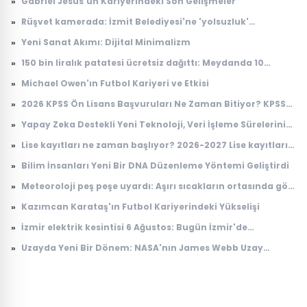
»
Gabriel Jesus'un Kariyerindeki Son Gelişmeler
»
Rüşvet kamerada: İzmit Belediyesi'ne 'yolsuzluk'
soruşturmasında yeni görüntüler
»
Yeni Sanat Akımı: Dijital Minimalizm
»
150 bin liralık patatesi ücretsiz dağıttı: Meydanda 10
dakikada tek patates kalmadı
»
Michael Owen'ın Futbol Kariyeri ve Etkisi
»
2026 KPSS Ön Lisans Başvuruları Ne Zaman Bitiyor? KPSS
Ön Lisans Sınav Ücreti Ne Kadar?
»
Yapay Zeka Destekli Yeni Teknoloji, Veri İşleme Sürelerini
Devrimsel Şekilde Kısaltıyor
»
Lise kayıtları ne zaman başlıyor? 2026-2027 Lise kayıtları
nasıl yapılacak?
»
Bilim İnsanları Yeni Bir DNA Düzenleme Yöntemi Geliştirdi
»
Meteoroloji peş peşe uyardı: Aşırı sıcakların ortasında gök
gürültülü sağanak alarmı
»
Kazımcan Karataş'ın Futbol Kariyerindeki Yükselişi
»
İzmir elektrik kesintisi 6 Ağustos: Bugün İzmir'de
elektrikler ne zaman gelecek? Gdz Elektrik ilçe ilçe kesinti
»
Uzayda Yeni Bir Dönem: NASA'nın James Webb Uzay
listesi duyuruldu
Teleskobu İle Elde Edilen Çarpıcı Veriler