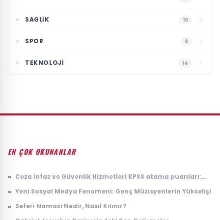
SAGLIK
10
SPOR
9
TEKNOLOJI
14
EN ÇOK OKUNANLAR
»
Ceza İnfaz ve Güvenlik Hizmetleri KPSS atama puanları:
2026 İKM lise P94 taban puanı
»
Yeni Sosyal Medya Fenomeni: Genç Müzisyenlerin Yükselişi
»
Seferi Namazı Nedir, Nasıl Kılınır?