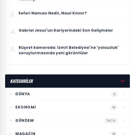
Seferi Namazı Nedir, Nasıl Kılınır?
3.
Gabriel Jesus'un Kariyerindeki Son Gelişmeler
4.
Rüşvet kamerada: İzmit Belediyesi'ne 'yolsuzluk'
5.
soruşturmasında yeni görüntüler
KATEGORİLER
DÜNYA
5
EKONOMI
16
GÜNDEM
3474
MAGAZIN
16