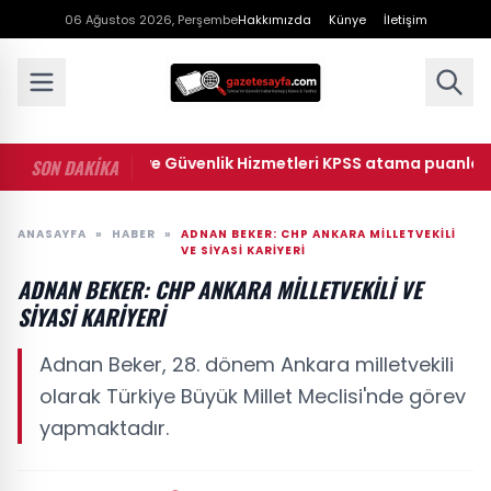
06 Ağustos 2026, Perşembe
Hakkımızda
Künye
İletişim
• Ceza İnfaz ve Güvenlik Hizmetleri KPSS atama puanları: 202
SON DAKİKA
ANASAYFA
»
HABER
»
ADNAN BEKER: CHP ANKARA MILLETVEKILI
VE SIYASI KARIYERI
ADNAN BEKER: CHP ANKARA MILLETVEKILI VE
SIYASI KARIYERI
Adnan Beker, 28. dönem Ankara milletvekili
olarak Türkiye Büyük Millet Meclisi'nde görev
yapmaktadır.