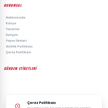
KURUMSAL
›
Hakkımızda
›
Künye
›
Yazarlar
›
İletişim
›
Yayın İlkeleri
›
Gizlilik Politikası
›
Çerez Politikası
GÜNDEM ETİKETLERİ
#GÜNDEM
#SIYASET
#EKONOMI
#SPOR
#TEKNOLOJI
#DÜNYA
#MAGAZIN
Çerez Politikası