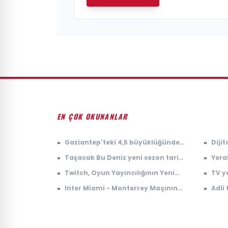
EN ÇOK OKUNANLAR
»
Gaziantep'teki 4,5 büyüklüğündeki
»
Dijit
deprem sonrası uzman isimden
Dönü
»
Taşacak Bu Deniz yeni sezon tarihi
»
Yeral
kritik uyarı
belli oldu
sezo
»
Twitch, Oyun Yayıncılığının Yeni
»
TV y
Döneminde Öne Çıkıyor
Bugü
»
Inter Miami - Monterrey Maçının
»
Adli 
2026
Detayları
Mahk
film