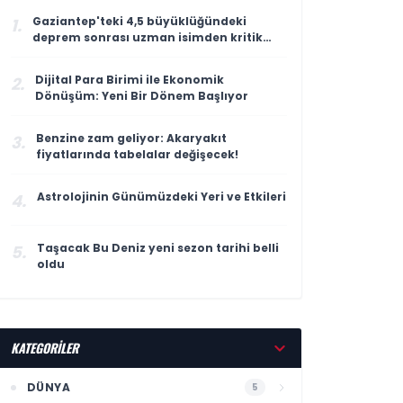
Gaziantep'teki 4,5 büyüklüğündeki
1.
deprem sonrası uzman isimden kritik
uyarı
Dijital Para Birimi ile Ekonomik
2.
Dönüşüm: Yeni Bir Dönem Başlıyor
Benzine zam geliyor: Akaryakıt
3.
fiyatlarında tabelalar değişecek!
Astrolojinin Günümüzdeki Yeri ve Etkileri
4.
Taşacak Bu Deniz yeni sezon tarihi belli
5.
oldu
KATEGORİLER
DÜNYA
5