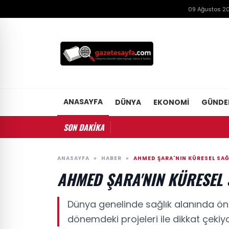
09 Ağustos 20
ANASAYFA
DÜNYA
EKONOMI
GÜND
SON DAKİKA
ANASAYFA
»
HABER
»
AHMED ŞARA'NIN KÜRESEL SAĞL
AHMED ŞARA'NIN KÜRESEL S
Dünya genelinde sağlık alanında ön
dönemdeki projeleri ile dikkat çekiyo