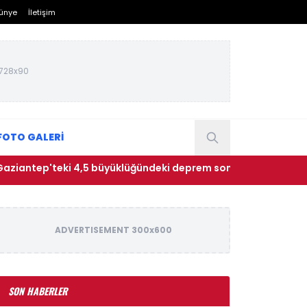
ünye
İletişim
728x90
FOTO GALERİ
ep'teki 4,5 büyüklüğündeki deprem sonrası uzman isimden krit
ADVERTISEMENT 300x600
SON HABERLER