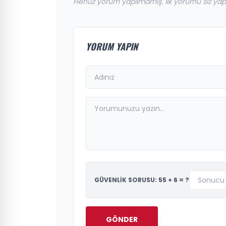
Henüz yorum yapılmamış. İlk yorumu siz yap
YORUM YAPIN
GÜVENLİK SORUSU: 55 + 6 = ?
GÖNDER