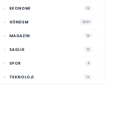
EKONOMI
16
GÜNDEM
3601
MAGAZIN
16
SAGLIK
10
SPOR
9
TEKNOLOJI
14