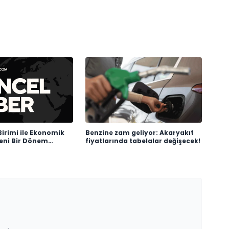
 Birimi ile Ekonomik
Benzine zam geliyor: Akaryakıt
eni Bir Dönem
fiyatlarında tabelalar değişecek!