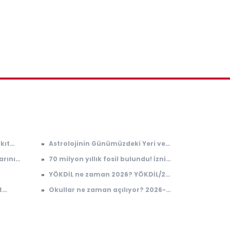
kıt
»
Astrolojinin Günümüzdeki Yeri ve
ecek!
Etkileri
arını
»
70 milyon yıllık fosil bulundu! İznik
Gölü kıyısındaki keşif dikkat çekti
»
YÖKDİL ne zaman 2026? YÖKDİL/2
en Biri
saat kaçta başlayacak, kaçta
t
»
Okullar ne zaman açılıyor? 2026-
bitecek?
elişte
2027 eğitim öğretim takvimi