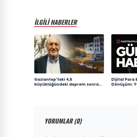
İLGİLİ HABERLER
Gaziantep'teki 4,5
Dijital Para
büyüklüğündeki deprem sonrası
Dönüşüm: Y
uzman isimden kritik uyarı
Başlıyor
YORUMLAR (0)