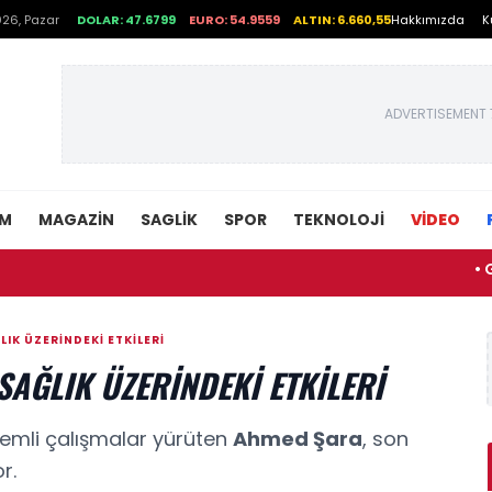
26, Pazar
DOLAR: 47.6799
EURO: 54.9559
ALTIN: 6.660,55
Hakkımızda
K
ADVERTISEMENT 
EM
MAGAZIN
SAGLIK
SPOR
TEKNOLOJI
VİDEO
• Gaziant
IK ÜZERINDEKI ETKILERI
AĞLIK ÜZERINDEKI ETKILERI
emli çalışmalar yürüten
Ahmed Şara
, son
r.