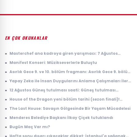
EN ÇOK OKUNANLAR
»
Masterchef ana kadroya giren yarışmacı: 7 Ağustos
Masterchef ana kadroya giren 19. yarışmacı kim oldu?
»
Manifest Konseri: Müzikseverlerle Buluştu
»
Asırlık Gece 9. ve 10. bölüm fragmanı: Asırlık Gece 9. bölüm
ne zaman yayınlanacak?
»
Yapay Zeka ile İnsan Duygularını Anlama Çalışmaları İleri
Seviyeye Taşındı
»
12 Ağustos Güneş tutulması saati: Güneş tutulması
Türkiye'den görülecek mi?
»
House of the Dragon yeni bölüm tarihi (sezon finali)!
House of the Dragon 3. sezon 8. bölüm ne zaman
»
The Last House: Savaşın Gölgesinde Bir Yaşam Mücadelesi
yayınlanacak?
»
Menderes Belediye Başkanı İlkay Çiçek tutuklandı
»
Bugün Maç Var mı?
»
Hafta sonu dışarı çıkacaklar dikkat: İstanbul'a sağanak