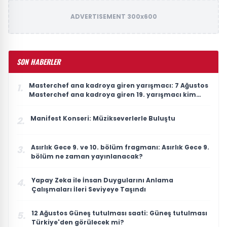
ADVERTISEMENT 300x600
SON HABERLER
Masterchef ana kadroya giren yarışmacı: 7 Ağustos
1.
Masterchef ana kadroya giren 19. yarışmacı kim
oldu?
Manifest Konseri: Müzikseverlerle Buluştu
2.
Asırlık Gece 9. ve 10. bölüm fragmanı: Asırlık Gece 9.
3.
bölüm ne zaman yayınlanacak?
Yapay Zeka ile İnsan Duygularını Anlama
4.
Çalışmaları İleri Seviyeye Taşındı
12 Ağustos Güneş tutulması saati: Güneş tutulması
5.
Türkiye'den görülecek mi?