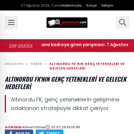
07 Ağustos 2026, Cuma
Hakkımızda
Künye
İletişim
• Masterchef ana kadroya giren yarışmacı: 7 Ağustos Maste
SON DAKİKA
ANASAYFA
»
HABER
»
ALTINORDU FK'NIN GENÇ YETENEKLERI VE
GELECEK HEDEFLERI
ALTINORDU FK'NIN GENÇ YETENEKLERI VE GELECEK
HEDEFLERI
Altınordu FK, genç yeteneklerin gelişimine
odaklanan stratejisiyle dikkat çekiyor.
GÜNDEM
Ahmet Yılmaz
01.07.2026 10:55
PAYLAŞ
TWEET