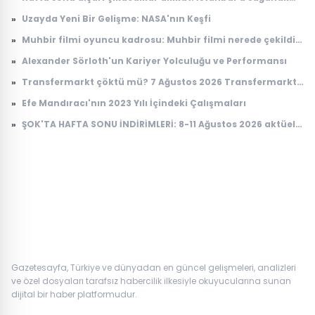
yağış geliyor
»
Uzayda Yeni Bir Gelişme: NASA'nın Keşfi
»
Muhbir filmi oyuncu kadrosu: Muhbir filmi nerede çekildi,
konusu ne?
»
Alexander Sörloth'un Kariyer Yolculuğu ve Performansı
»
Transfermarkt çöktü mü? 7 Ağustos 2026 Transfermarkt
neden açılmıyor?
»
Efe Mandıracı'nın 2023 Yılı İçindeki Çalışmaları
»
ŞOK'TA HAFTA SONU İNDİRİMLERİ: 8-11 Ağustos 2026 aktüel
ürünler kataloğu
Gazetesayfa, Türkiye ve dünyadan en güncel gelişmeleri, analizleri
ve özel dosyaları tarafsız habercilik ilkesiyle okuyucularına sunan
dijital bir haber platformudur.