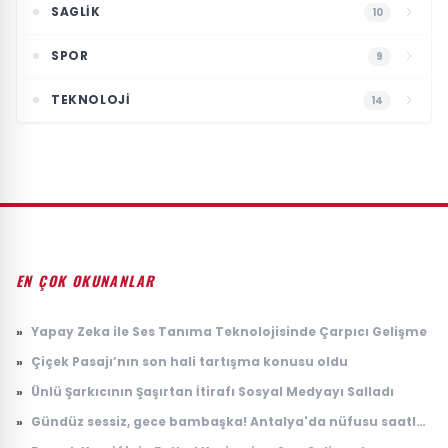
SAGLIK
10
SPOR
9
TEKNOLOJI
14
EN ÇOK OKUNANLAR
»
Yapay Zeka ile Ses Tanıma Teknolojisinde Çarpıcı Gelişme
»
Çiçek Pasajı’nın son hali tartışma konusu oldu
»
Ünlü Şarkıcının Şaşırtan İtirafı Sosyal Medyayı Salladı
»
Gündüz sessiz, gece bambaşka! Antalya'da nüfusu saatler
içinde 100 katına çıkıyor