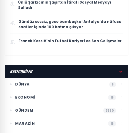
Ünlü Şarkıcının Şaşırtan İtirafı Sosyal Medyayı
3.
Salladı
Gündüz sessiz, gece bambaşka! Antalya'da nüfusu
4.
saatler içinde 100 katına çıkıyor
Franck Kessié'nin Futbol Kariyeri ve Son Gelişmeler
5.
KATEGORİLER
DÜNYA
5
EKONOMI
16
GÜNDEM
3560
MAGAZIN
16