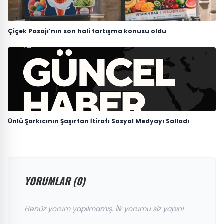
Çiçek Pasajı’nın son hali tartışma konusu oldu
Ünlü Şarkıcının Şaşırtan İtirafı Sosyal Medyayı Salladı
YORUMLAR (0)
Henüz yorum yapılmamış. İlk yorumu siz yapın!