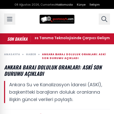
08 Ağustos 2026, Cumartesi
Hakkımızda
Künye
İletişim
pay Zeka ile Ses Tanıma Teknolojisinde Çarpıcı Gelişme
SON DAKİKA
ANASAYFA
»
HABER
»
ANKARA BARAJ DOLULUK ORANLARI: ASKİ
SON DURUMU AÇIKLADI
ANKARA BARAJ DOLULUK ORANLARI: ASKİ SON
DURUMU AÇIKLADI
Ankara Su ve Kanalizasyon İdaresi (ASKİ),
başkentteki barajların doluluk oranlarına
ilişkin güncel verileri paylaştı.