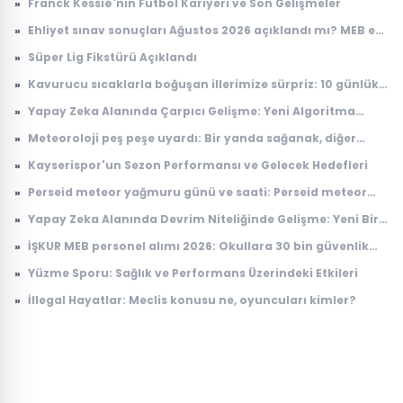
»
Franck Kessié'nin Futbol Kariyeri ve Son Gelişmeler
»
Ehliyet sınav sonuçları Ağustos 2026 açıklandı mı? MEB e-
Sınav sonuç sorgulama ekranı
»
Süper Lig Fikstürü Açıklandı
»
Kavurucu sıcaklarla boğuşan illerimize sürpriz: 10 günlük
anlaşma
»
Yapay Zeka Alanında Çarpıcı Gelişme: Yeni Algoritma
Dikkat Çekiyor
»
Meteoroloji peş peşe uyardı: Bir yanda sağanak, diğer
yanda kavurucu sıcak
»
Kayserispor'un Sezon Performansı ve Gelecek Hedefleri
»
Perseid meteor yağmuru günü ve saati: Perseid meteor
yağmuru ne zaman, Türkiye'den görülecek mi?
»
Yapay Zeka Alanında Devrim Niteliğinde Gelişme: Yeni Bir
Model Tanıtıldı
»
İŞKUR MEB personel alımı 2026: Okullara 30 bin güvenlik
görevlisi alımı ne zaman, başvuru şartları neler?
»
Yüzme Sporu: Sağlık ve Performans Üzerindeki Etkileri
»
İllegal Hayatlar: Meclis konusu ne, oyuncuları kimler?