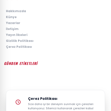
›
Hakkımızda
›
Künye
›
Yazarlar
›
İletişim
›
Yayın İlkeleri
›
Gizlilik Politikası
›
Çerez Politikası
GÜNDEM ETİKETLERİ
#GÜNDEM
#SIYASET
#EKONOMI
#SPOR
#TEKNOLOJI
#DÜNYA
#MAGAZIN
Çerez Politikası
Size daha iyi bir deneyim sunmak için çerezleri
kullanıyoruz. Sitemizi kullanarak çerezleri kabul