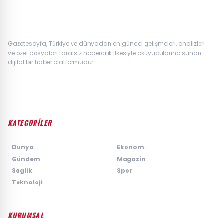
Gazetesayfa, Türkiye ve dünyadan en güncel gelişmeleri, analizleri
ve özel dosyaları tarafsız habercilik ilkesiyle okuyucularına sunan
dijital bir haber platformudur.
KATEGORİLER
›
Dünya
›
Ekonomi
›
Gündem
›
Magazin
›
Saglik
›
Spor
›
Teknoloji
KURUMSAL