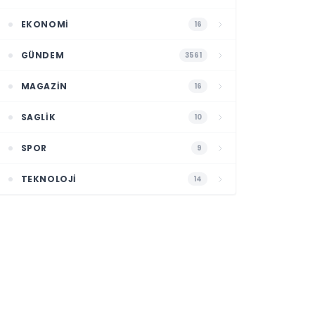
EKONOMI
16
GÜNDEM
3561
MAGAZIN
16
SAGLIK
10
SPOR
9
TEKNOLOJI
14