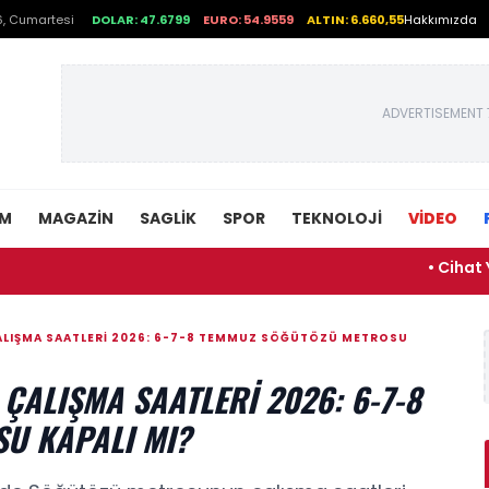
, Cumartesi
DOLAR: 47.6799
EURO: 54.9559
ALTIN: 6.660,55
Hakkımızda
ADVERTISEMENT 
EM
MAGAZIN
SAGLIK
SPOR
TEKNOLOJI
VİDEO
• Cihat Yaycı hari
LIŞMA SAATLERI 2026: 6-7-8 TEMMUZ SÖĞÜTÖZÜ METROSU
ALIŞMA SAATLERI 2026: 6-7-8
U KAPALI MI?