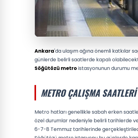
Ankara
'da ulaşım ağına önemli katkılar s
günlerde belirli saatlerde kapalı olabilec
Söğütözü metro
istasyonunun durumu mer
METRO ÇALIŞMA SAATLERI
Metro hatları genellikle sabah erken saatl
özel durumlar nedeniyle belirli tarihlerde v
6-7-8 Temmuz tarihlerinde gerçekleştirile
Söğütözü metro istasyonu bu günlerde kapa