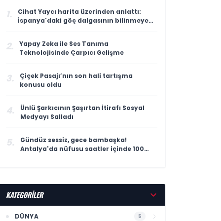
Cihat Yaycı harita üzerinden anlattı:
1.
İspanya'daki göç dalgasının bilinmeyen
yönü
Yapay Zeka ile Ses Tanıma
2.
Teknolojisinde Çarpıcı Gelişme
Çiçek Pasajı’nın son hali tartışma
3.
konusu oldu
Ünlü Şarkıcının Şaşırtan İtirafı Sosyal
4.
Medyayı Salladı
Gündüz sessiz, gece bambaşka!
5.
Antalya'da nüfusu saatler içinde 100
katına çıkıyor
KATEGORİLER
DÜNYA
5