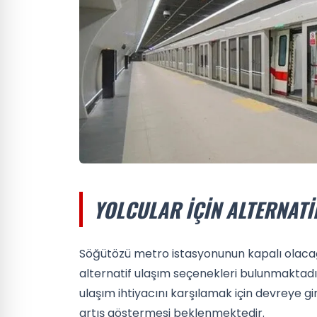
YOLCULAR İÇIN ALTERNATI
Söğütözü metro istasyonunun kapalı olacağı
alternatif ulaşım seçenekleri bulunmaktadır
ulaşım ihtiyacını karşılamak için devreye gi
artış göstermesi beklenmektedir.