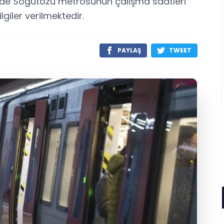
de Söğütözü metrosunun çalışma saatleri
giler verilmektedir.
PAYLAŞ
TWEET