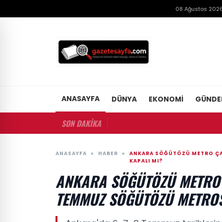
08 Ağustos 2026
ANASAYFA
DÜNYA
EKONOMI
GÜND
SON DAKİKA
ANASAYFA
»
HABER
»
ANKARA SÖĞÜTÖZÜ METRO ÇA
KAPALI MI?
ANKARA SÖĞÜTÖZÜ METRO Ç
TEMMUZ SÖĞÜTÖZÜ METROS