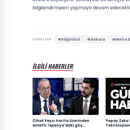
bilgilendirmeleri yapmaya devam edecekti
#Söğütözü
#Ankara
#Metro B
ETİKETLER:
İLGİLİ HABERLER
Cihat Yaycı harita üzerinden
Yapay Zeka 
anlattı: İspanya'daki göç
Teknolojisi
dalgasının bilinmeyen yönü