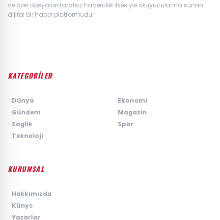
ve özel dosyaları tarafsız habercilik ilkesiyle okuyucularına sunan
dijital bir haber platformudur.
KATEGORİLER
›
Dünya
›
Ekonomi
›
Gündem
›
Magazin
›
Saglik
›
Spor
›
Teknoloji
KURUMSAL
›
Hakkımızda
›
Künye
›
Yazarlar