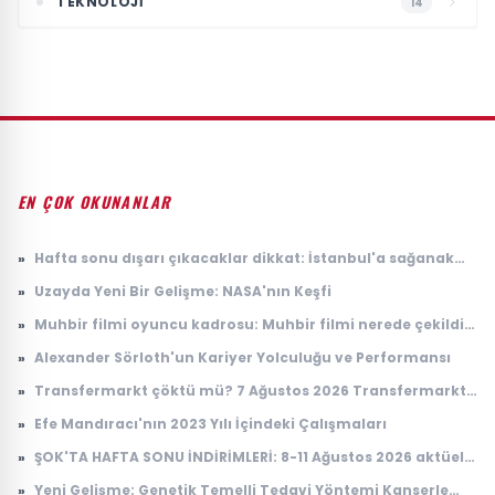
TEKNOLOJI
14
EN ÇOK OKUNANLAR
»
Hafta sonu dışarı çıkacaklar dikkat: İstanbul'a sağanak
yağış geliyor
»
Uzayda Yeni Bir Gelişme: NASA'nın Keşfi
»
Muhbir filmi oyuncu kadrosu: Muhbir filmi nerede çekildi,
konusu ne?
»
Alexander Sörloth'un Kariyer Yolculuğu ve Performansı
»
Transfermarkt çöktü mü? 7 Ağustos 2026 Transfermarkt
neden açılmıyor?
»
Efe Mandıracı'nın 2023 Yılı İçindeki Çalışmaları
»
ŞOK'TA HAFTA SONU İNDİRİMLERİ: 8-11 Ağustos 2026 aktüel
ürünler kataloğu
»
Yeni Gelişme: Genetik Temelli Tedavi Yöntemi Kanserle