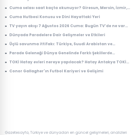
Mücadelede Çığır Açıyor
»
Cuma selası saat kaçta okunuyor? Giresun, Mersin, İzmir,
Osmaniye Cuma selası ve ezan saatleri
»
Cuma Hutbesi Konusu ve Dini Hayattaki Yeri
»
TV yayın akışı 7 Ağustos 2026 Cuma: Bugün TV’de ne var?
Kanal D, TRT 1, ATV, Show TV, Star TV, TV8, NOW TV yayın
»
Dünyada Paradelere Dair Gelişmeler ve Etkileri
akışı
»
Üçlü savunma ittifakı: Türkiye, Suudi Arabistan ve
Pakistan'dan 'Mekke Anlaşması'
»
Parade Geleneği Dünya Genelinde Farklı Şekillerde
Yaşatılıyor
»
TOKİ Hatay evleri nereye yapılacak? Hatay Antakya TOKİ
evleri ne zaman teslim edilecek?
»
Conor Gallagher'ın Futbol Kariyeri ve Gelişimi
Gazetesayfa, Türkiye ve dünyadan en güncel gelişmeleri, analizleri