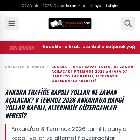
07 Ağustos 2026, Cuma
Hakkımızda
Künye
İletişim
sonu dışarı çıkacaklar dikkat: İstanbul'a sağanak yağış geliyo
SON DAKİKA
ANASAYFA
»
HABER
»
ANKARA TRAFIĞE KAPALI YOLLAR NE ZAMAN
AÇILACAK? 8 TEMMUZ 2026 ANKARA'DA
HANGI YOLLAR KAPALI, ALTERNATIF
GÜZERGAHLAR NERESI?
ANKARA TRAFIĞE KAPALI YOLLAR NE ZAMAN
AÇILACAK? 8 TEMMUZ 2026 ANKARA'DA HANGI
YOLLAR KAPALI, ALTERNATIF GÜZERGAHLAR
NERESI?
Ankara'da 8 Temmuz 2026 tarihi itibarıyla
kapalı yollar ve alternatif güzergahlar