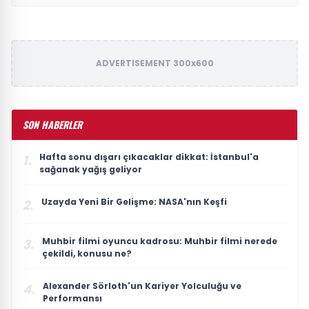
ADVERTISEMENT 300x600
SON HABERLER
Hafta sonu dışarı çıkacaklar dikkat: İstanbul'a
1.
sağanak yağış geliyor
Uzayda Yeni Bir Gelişme: NASA'nın Keşfi
2.
Muhbir filmi oyuncu kadrosu: Muhbir filmi nerede
3.
çekildi, konusu ne?
Alexander Sörloth'un Kariyer Yolculuğu ve
4.
Performansı