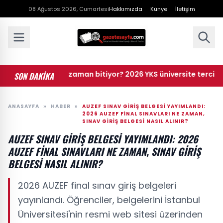
08 Ağustos 2026, Cumartesi
Hakkımızda
Künye
İletişim
S tercihleri ne zaman bitiyor? 2026 YKS üniversite tercihleri
SON DAKİKA
ANASAYFA
»
HABER
»
AUZEF SINAV GIRIŞ BELGESI YAYIMLANDI:
2026 AUZEF FINAL SINAVLARI NE ZAMAN,
SINAV GIRIŞ BELGESI NASIL ALINIR?
AUZEF SINAV GIRIŞ BELGESI YAYIMLANDI: 2026
AUZEF FINAL SINAVLARI NE ZAMAN, SINAV GIRIŞ
BELGESI NASIL ALINIR?
2026 AUZEF final sınav giriş belgeleri
yayınlandı. Öğrenciler, belgelerini İstanbul
Üniversitesi'nin resmi web sitesi üzerinden