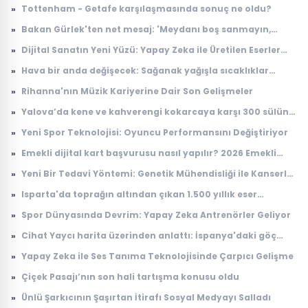
tercihlerinin son günü ne zaman?
»
Tottenham - Getafe karşılaşmasında sonuç ne oldu?
»
Bakan Gürlek'ten net mesaj: 'Meydanı boş sanmayın,
devlet buradadır'
»
Dijital Sanatın Yeni Yüzü: Yapay Zeka ile Üretilen Eserler
Sergilenmeye Başladı
»
Hava bir anda değişecek: Sağanak yağışla sıcaklıklar
düşüyor
»
Rihanna'nın Müzik Kariyerine Dair Son Gelişmeler
»
Yalova’da kene ve kahverengi kokarcaya karşı 300 sülün
salındı
»
Yeni Spor Teknolojisi: Oyuncu Performansını Değiştiriyor
»
Emekli dijital kart başvurusu nasıl yapılır? 2026 Emekli
Kart nerelerde geçerli, ne işe yarıyor?
»
Yeni Bir Tedavi Yöntemi: Genetik Mühendisliği ile Kanserle
Savaş
»
Isparta'da toprağın altından çıkan 1.500 yıllık eser
dünyada tek çıktı! Arkeologlar heyecanla açıkladı
»
Spor Dünyasında Devrim: Yapay Zeka Antrenörler Geliyor
»
Cihat Yaycı harita üzerinden anlattı: İspanya'daki göç
dalgasının bilinmeyen yönü
»
Yapay Zeka ile Ses Tanıma Teknolojisinde Çarpıcı Gelişme
»
Çiçek Pasajı’nın son hali tartışma konusu oldu
»
Ünlü Şarkıcının Şaşırtan İtirafı Sosyal Medyayı Salladı