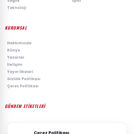
›
Saglik
›
Spor
›
Teknoloji
KURUMSAL
›
Hakkımızda
›
Künye
›
Yazarlar
›
İletişim
›
Yayın İlkeleri
›
Gizlilik Politikası
›
Çerez Politikası
GÜNDEM ETİKETLERİ
#GÜNDEM
#SIYASET
#EKONOMI
#SPOR
#TEKNOLOJI
#DÜNYA
#MAGAZIN
Çerez Politikası