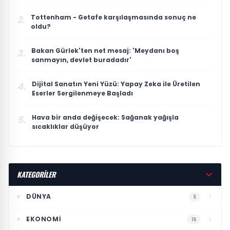
Tottenham - Getafe karşılaşmasında sonuç ne
2.
oldu?
Bakan Gürlek'ten net mesaj: 'Meydanı boş
3.
sanmayın, devlet buradadır'
Dijital Sanatın Yeni Yüzü: Yapay Zeka ile Üretilen
4.
Eserler Sergilenmeye Başladı
Hava bir anda değişecek: Sağanak yağışla
5.
sıcaklıklar düşüyor
KATEGORİLER
DÜNYA
5
EKONOMI
16