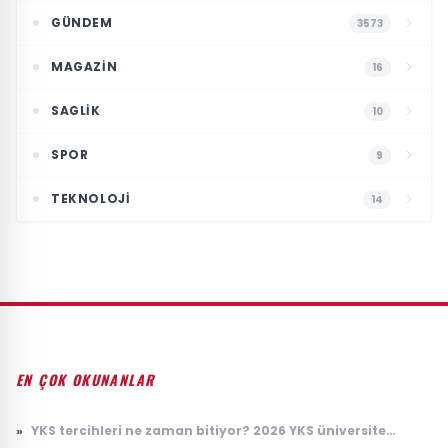
GÜNDEM
3573
MAGAZIN
16
SAGLIK
10
SPOR
9
TEKNOLOJI
14
EN ÇOK OKUNANLAR
»
YKS tercihleri ne zaman bitiyor? 2026 YKS üniversite