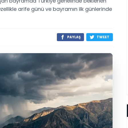
aşan bayramda Türkiye genelinde beklenen
ellikle arife günü ve bayramın ilk günlerinde
PAYLAŞ
TWEET