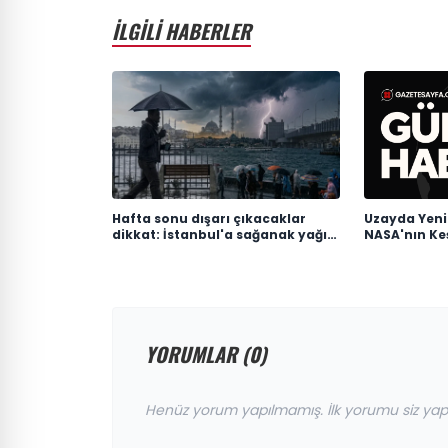
İLGİLİ HABERLER
Hafta sonu dışarı çıkacaklar
Uzayda Yeni 
dikkat: İstanbul'a sağanak yağış
NASA'nın Ke
geliyor
YORUMLAR (0)
Henüz yorum yapılmamış. İlk yorumu siz yap