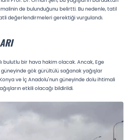
manı Prof. Dr. Orhan Şen, bu yağışların bardaktan
alinin de bulunduğunu belirtti. Bu nedenle, tatil
atli değerlendirmeleri gerektiği vurgulandı.
ARI
 bulutlu bir hava hakim olacak. Ancak, Ege
 güneyinde gök gürültülü sağanak yağışlar
 Konya ve İç Anadolu'nun güneyinde dolu ihtimali
ışların etkili olacağı bildirildi.