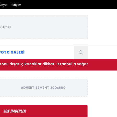
ünye
İletişim
728x90
FOTO GALERİ
 çıkacaklar dikkat: İstanbul'a sağanak yağış geliyor
• U
ADVERTISEMENT 300x600
SON HABERLER