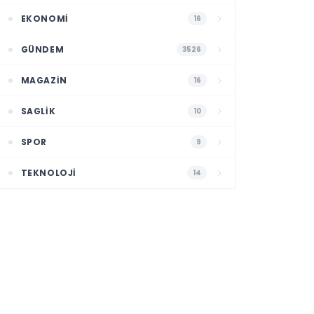
EKONOMI
16
GÜNDEM
3526
MAGAZIN
16
SAGLIK
10
SPOR
9
TEKNOLOJI
14