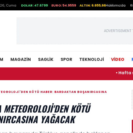
026, Cuma
DOLAR: 47.6799
EURO: 54.9559
ALTIN: 6.655,66
Hakkımızda
K
ADVERTISEMENT 
EM
MAGAZIN
SAGLIK
SPOR
TEKNOLOJI
VİDEO
• Hafta sonu dışarı
TEOROLOJI'DEN KÖTÜ HABER: BARDAKTAN BOŞANIRCASINA
 METEOROLOJI'DEN KÖTÜ
NIRCASINA YAĞACAK