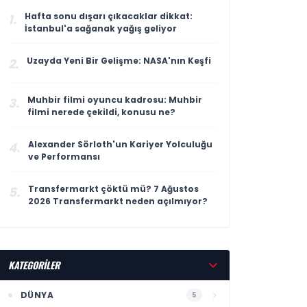
Hafta sonu dışarı çıkacaklar dikkat:
1.
İstanbul'a sağanak yağış geliyor
Uzayda Yeni Bir Gelişme: NASA'nın Keşfi
2.
Muhbir filmi oyuncu kadrosu: Muhbir
3.
filmi nerede çekildi, konusu ne?
Alexander Sörloth'un Kariyer Yolculuğu
4.
ve Performansı
Transfermarkt çöktü mü? 7 Ağustos
5.
2026 Transfermarkt neden açılmıyor?
KATEGORİLER
DÜNYA
5