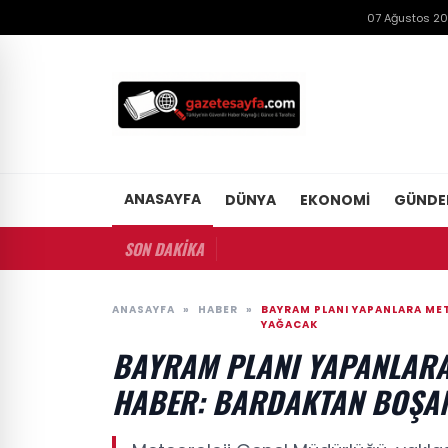
07 Ağustos 2
ANASAYFA
DÜNYA
EKONOMI
GÜND
SON DAKİKA
ANASAYFA
»
HABER
»
BAYRAM PLANI YAPANLARA ME
YAĞACAK
BAYRAM PLANI YAPANLARA
HABER: BARDAKTAN BOŞA