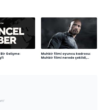
Bir Gelişme:
Muhbir filmi oyuncu kadrosu:
şfi
Muhbir filmi nerede çekildi,
konusu ne?
ın!