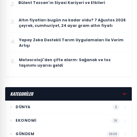
Bülent Tezcan'ın Siyasi Kariyeri ve Etkileri
2.
Altın fiyatları bugün ne kadar oldu? 7 Ağustos 2026
3.
çeyrek, cumhuriyet, 24 ayar gram altın fiyatı
Yapay Zeka Destekli Tarım Uygulamaları İle Verim
4.
Artışı
Meteoroloji'den çifte alarm: Sağanak ve toz
5.
taşınımı uyarısı geldi
KATEGORİLER
DÜNYA
5
EKONOMI
16
GÜNDEM
3509