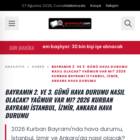
07 Ağustos 2026, Cuma
Hakkımızda
Künye
İletişim
rda yeni dönem başlıyor: 30 bin kişi işe alınacak
• Bülen
SON DAKİKA
ANASAYFA
»
HABER
»
BAYRAMIN 2. VE 3. GÜNÜ HAVA DURUMU
NASIL OLACAK? YAĞMUR VAR MI? 2026
KURBAN BAYRAMI İSTANBUL, İZMIR,
ANKARA HAVA DURUMU
BAYRAMIN 2. VE 3. GÜNÜ HAVA DURUMU NASIL
OLACAK? YAĞMUR VAR MI? 2026 KURBAN
BAYRAMI İSTANBUL, İZMIR, ANKARA HAVA
DURUMU
2026 Kurban Bayramı'nda hava durumu,
İstanbul, İzmir ve Ankara'da nasıl olacak?