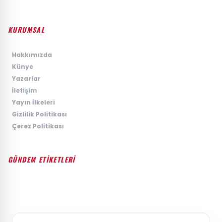
KURUMSAL
›
Hakkımızda
›
Künye
›
Yazarlar
›
İletişim
›
Yayın İlkeleri
›
Gizlilik Politikası
›
Çerez Politikası
GÜNDEM ETİKETLERİ
#GÜNDEM
#SIYASET
#EKONOMI
#SPOR
#TEKNOLOJI
#DÜNYA
#MAGAZIN