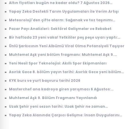
»
Altın fiyatları bugün ne kadar oldu? 7 Ağustos 2026
çeyrek, cumhuriyet, 24 ayar gram altın fiyatı
»
Yapay Zeka Destekli Tarım Uygulamaları İle Verim Artışı
»
Meteoroloji'den çifte alarm: Sağanak ve toz taşınımı
uyarısı geldi
»
Pazar Payı Analizleri: Sektörel Gelişmeler ve Rekabet
»
Bir haftada 23 yeni vaka! Yetkililer peş peşe uyarı yaptı:
Riskli bölgeler açıklandı
»
Ünlü Şarkıcının Yeni Albümü Viral Olma Potansiyeli Taşıyor
»
Muhtemel Aşk yeni bölüm fragmanı: Muhtemel Aşk 9.
bölüm fragmanı yayınlandı mı, ne zaman yayınlanacak?
»
Yeni Nesil Spor Teknolojisi: Akıllı Spor Ekipmanları
»
Asırlık Gece 8. bölüm yayın tarihi: Asırlık Gece yeni bölüm
ne zaman, saat kaçta yayınlanacak?
»
KYK burs ve yurt başvuru tarihi 2026
»
Masterchef ana kadroya giren yarışmacı 6 Ağustos:
Masterchef ana kadroya giren 18. yarışmacı kim oldu?
»
Muhtemel Aşk 9. Bölüm Fragmanı Yayınlandı
»
Uzak Şehir yeni sezon tarihi: Uzak Şehir ne zaman
başlayacak?
»
Yapay Zeka Alanında Çarpıcı Gelişme: İnsan Duygularını
Anlayabilen Sistemler