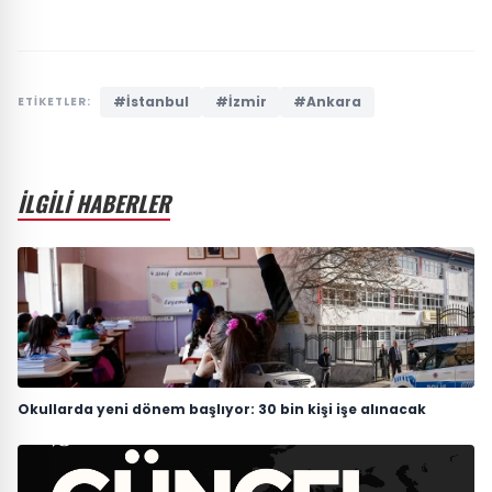
#İstanbul
#İzmir
#Ankara
ETİKETLER:
İLGİLİ HABERLER
Okullarda yeni dönem başlıyor: 30 bin kişi işe alınacak