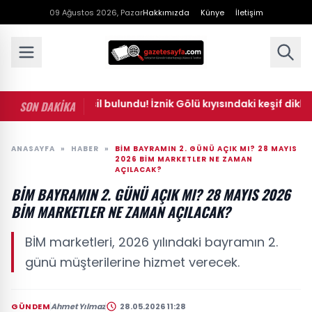
09 Ağustos 2026, Pazar
Hakkımızda
Künye
İletişim
ilyon yıllık fosil bulundu! İznik Gölü kıyısındaki keşif dikkat çekt
SON DAKİKA
ANASAYFA
»
HABER
»
BİM BAYRAMIN 2. GÜNÜ AÇIK MI? 28 MAYIS
2026 BİM MARKETLER NE ZAMAN
AÇILACAK?
BİM BAYRAMIN 2. GÜNÜ AÇIK MI? 28 MAYIS 2026
BİM MARKETLER NE ZAMAN AÇILACAK?
BİM marketleri, 2026 yılındaki bayramın 2.
günü müşterilerine hizmet verecek.
GÜNDEM
Ahmet Yılmaz
28.05.2026 11:28