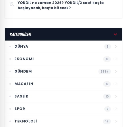
YÖKDİL ne zaman 2026? YÖKDİL/2 saat kaçta
5.
başlayacak, kaçta bitecek?
KATEGORİLER
DÜNYA
5
EKONOMI
16
GÜNDEM
3594
MAGAZIN
16
SAGLIK
10
SPOR
9
TEKNOLOJI
14