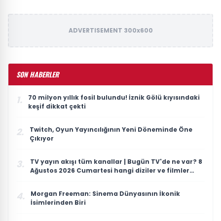
ADVERTISEMENT 300x600
SON HABERLER
70 milyon yıllık fosil bulundu! İznik Gölü kıyısındaki
1.
keşif dikkat çekti
Twitch, Oyun Yayıncılığının Yeni Döneminde Öne
2.
Çıkıyor
TV yayın akışı tüm kanallar | Bugün TV'de ne var? 8
3.
Ağustos 2026 Cumartesi hangi diziler ve filmler
var?
Morgan Freeman: Sinema Dünyasının İkonik
4.
İsimlerinden Biri