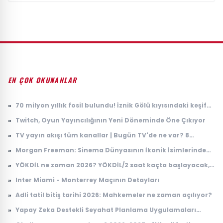
EN ÇOK OKUNANLAR
»
70 milyon yıllık fosil bulundu! İznik Gölü kıyısındaki keşif
dikkat çekti
»
Twitch, Oyun Yayıncılığının Yeni Döneminde Öne Çıkıyor
»
TV yayın akışı tüm kanallar | Bugün TV'de ne var? 8
Ağustos 2026 Cumartesi hangi diziler ve filmler var?
»
Morgan Freeman: Sinema Dünyasının İkonik İsimlerinden
Biri
»
YÖKDİL ne zaman 2026? YÖKDİL/2 saat kaçta başlayacak,
kaçta bitecek?
»
Inter Miami - Monterrey Maçının Detayları
»
Adli tatil bitiş tarihi 2026: Mahkemeler ne zaman açılıyor?
»
Yapay Zeka Destekli Seyahat Planlama Uygulamaları
Yükselişte