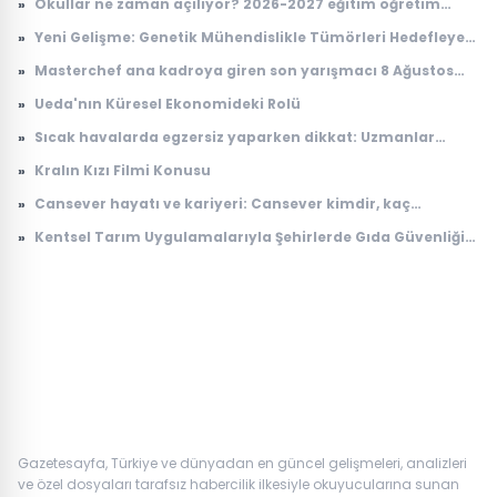
»
Okullar ne zaman açılıyor? 2026-2027 eğitim öğretim
takvimi
»
Yeni Gelişme: Genetik Mühendislikle Tümörleri Hedefleyen
Yenilikçi Tedavi Yöntemi
»
Masterchef ana kadroya giren son yarışmacı 8 Ağustos
2026: Masterchef ana kadroya giren 20. yarışmacı kim
»
Ueda'nın Küresel Ekonomideki Rolü
oldu?
»
Sıcak havalarda egzersiz yaparken dikkat: Uzmanlar
kaçınılması gereken 5 hatayı açıkladı
»
Kralın Kızı Filmi Konusu
»
Cansever hayatı ve kariyeri: Cansever kimdir, kaç
yaşındaydı, neden öldü?
»
Kentsel Tarım Uygulamalarıyla Şehirlerde Gıda Güvenliği
Artıyor
Gazetesayfa, Türkiye ve dünyadan en güncel gelişmeleri, analizleri
ve özel dosyaları tarafsız habercilik ilkesiyle okuyucularına sunan