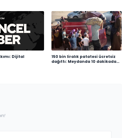
kımı: Dijital
150 bin liralık patatesi ücretsiz
dağıttı: Meydanda 10 dakikada
tek patates kalmadı
ın!