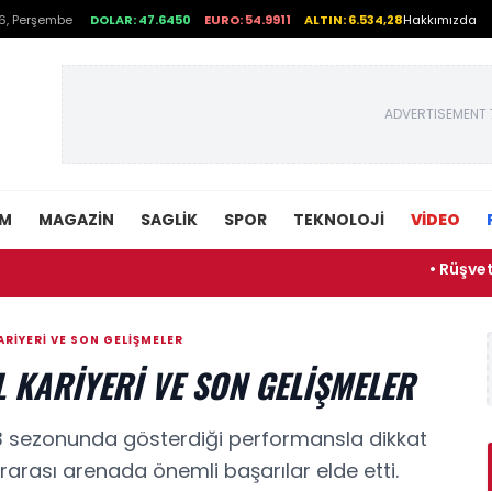
6, Perşembe
DOLAR: 47.6450
EURO: 54.9911
ALTIN: 6.534,28
Hakkımızda
ADVERTISEMENT 
EM
MAGAZIN
SAGLIK
SPOR
TEKNOLOJI
VİDEO
• Rüşvet kamera
RIYERI VE SON GELIŞMELER
 KARIYERI VE SON GELIŞMELER
023 sezonunda gösterdiği performansla dikkat
arası arenada önemli başarılar elde etti.