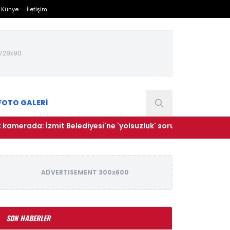
Künye
İletişim
728x90
FOTO GALERİ
da: İzmit Belediyesi'ne 'yolsuzluk' soruşturmasında yeni görü
ADVERTISEMENT 300x600
SON HABERLER