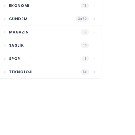
EKONOMI
16
GÜNDEM
3470
MAGAZIN
16
SAGLIK
10
SPOR
9
TEKNOLOJI
14