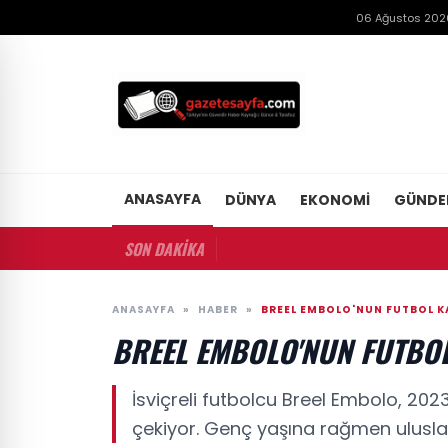
06 Ağustos 202
ANASAYFA
DÜNYA
EKONOMI
GÜND
SON DAKİKA
ANASAYFA
»
HABER
»
BREEL EMBOLO'NUN FUTBOL KA
BREEL EMBOLO'NUN FUTBOL
İsviçreli futbolcu Breel Embolo, 2
çekiyor. Genç yaşına rağmen uluslar