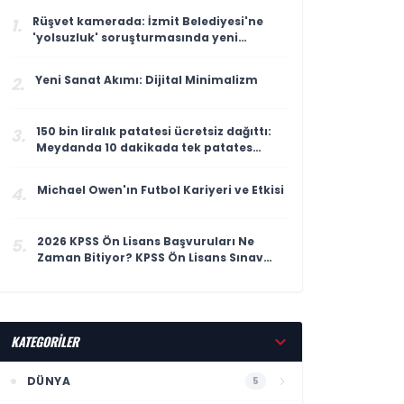
Rüşvet kamerada: İzmit Belediyesi'ne
1.
'yolsuzluk' soruşturmasında yeni
görüntüler
Yeni Sanat Akımı: Dijital Minimalizm
2.
150 bin liralık patatesi ücretsiz dağıttı:
3.
Meydanda 10 dakikada tek patates
kalmadı
Michael Owen'ın Futbol Kariyeri ve Etkisi
4.
2026 KPSS Ön Lisans Başvuruları Ne
5.
Zaman Bitiyor? KPSS Ön Lisans Sınav
Ücreti Ne Kadar?
KATEGORİLER
DÜNYA
5