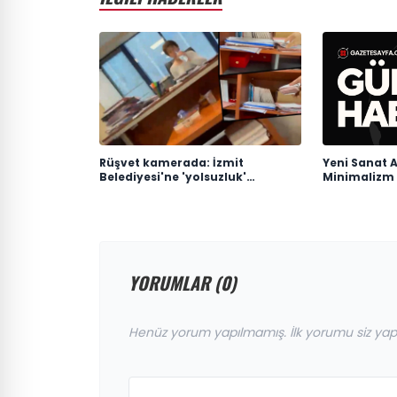
Rüşvet kamerada: İzmit
Yeni Sanat A
Belediyesi'ne 'yolsuzluk'
Minimalizm
soruşturmasında yeni
görüntüler
YORUMLAR (0)
Henüz yorum yapılmamış. İlk yorumu siz yap