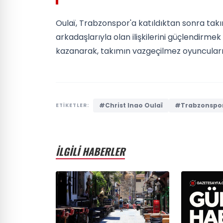
Oulaï, Trabzonspor'a katıldıktan sonra tak
arkadaşlarıyla olan ilişkilerini güçlendirmek
kazanarak, takımın vazgeçilmez oyuncuların
#Christ Inao Oulaï
#Trabzonspo
ETİKETLER:
İLGİLİ HABERLER