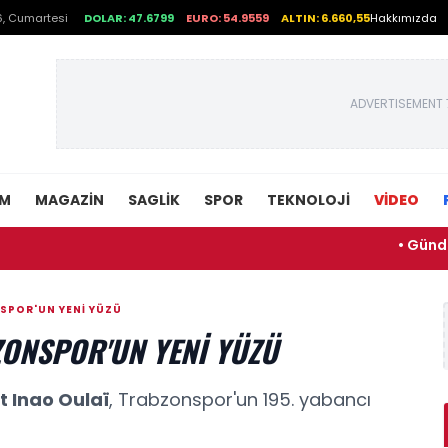
, Cumartesi
DOLAR: 47.6799
EURO: 54.9559
ALTIN: 6.660,55
Hakkımızda
ADVERTISEMENT 
EM
MAGAZIN
SAGLIK
SPOR
TEKNOLOJI
VİDEO
• Gündüz sessi
SPOR'UN YENI YÜZÜ
ZONSPOR'UN YENI YÜZÜ
t Inao Oulaï
, Trabzonspor'un 195. yabancı