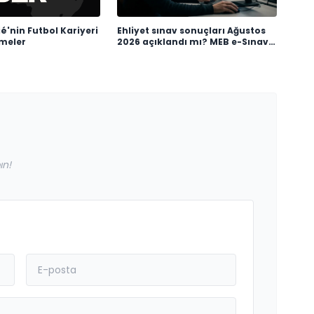
é'nin Futbol Kariyeri
Ehliyet sınav sonuçları Ağustos
şmeler
2026 açıklandı mı? MEB e-Sınav
sonuç sorgulama ekranı
ın!