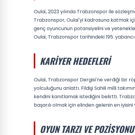
Oulaï, 2023 yılında Trabzonspor ile sözleş
Trabzonspor, Oulaï'yi kadrosuna katmak içi
genç oyuncunun potansiyelini ve yetenekleri
Oulaï, Trabzonspor tarihindeki 195. yabancı 
KARIYER HEDEFLERI
Oulaï, Trabzonspor Dergisi'ne verdiği bir r
yolculuğunu anlattı. Fildişi Sahili milli tak
kendini kanıtlamak istediğini belirtti. Tra
başarılı olmak için elinden gelenin en iyisini
OYUN TARZI VE POZISYONU