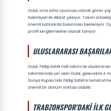
Oulaï, orta saha oyuncusu olarak görev yap
hakimiyeti ile dikkat çekiyor. Takım arkad
önemli katkılarda bulunması bekleniyor. Oy
profili sergilemesine olanak tanıyor.
ULUSLARARASI BAŞARILA
Oulaï, Fildişi Sahili milli takımı ile uluslar
takımlarında yer alan Oulaï, gelecekte A m
Dünya Kupası'nda Fildişi Sahili'ni temsil et
önemli bir dönüm noktası olabilir.
TRABZONSPOR'DAKI İLK G