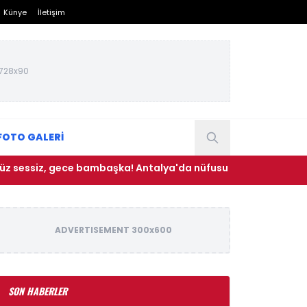
Künye
İletişim
728x90
FOTO GALERİ
z, gece bambaşka! Antalya'da nüfusu saatler içinde 100 katın
ADVERTISEMENT 300x600
SON HABERLER