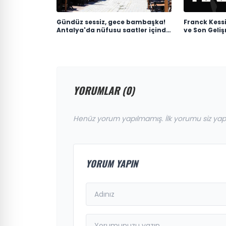
Gündüz sessiz, gece bambaşka!
Franck Kessi
Antalya'da nüfusu saatler içinde
ve Son Geli
100 katına çıkıyor
YORUMLAR (0)
Henüz yorum yapılmamış. İlk yorumu siz yap
YORUM YAPIN