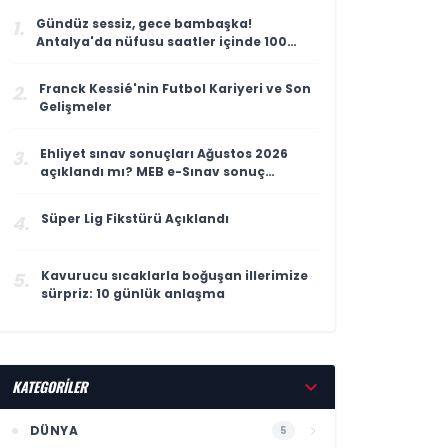
Gündüz sessiz, gece bambaşka!
1.
Antalya'da nüfusu saatler içinde 100
katına çıkıyor
Franck Kessié'nin Futbol Kariyeri ve Son
2.
Gelişmeler
Ehliyet sınav sonuçları Ağustos 2026
3.
açıklandı mı? MEB e-Sınav sonuç
sorgulama ekranı
Süper Lig Fikstürü Açıklandı
4.
Kavurucu sıcaklarla boğuşan illerimize
5.
sürpriz: 10 günlük anlaşma
KATEGORİLER
DÜNYA
5