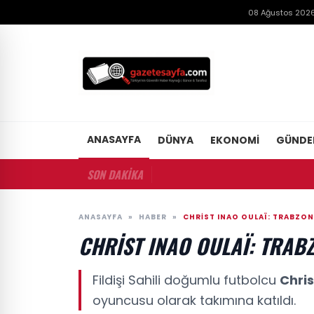
08 Ağustos 2026
ANASAYFA
DÜNYA
EKONOMI
GÜND
SON DAKİKA
ANASAYFA
»
HABER
»
CHRIST INAO OULAÏ: TRABZON
CHRIST INAO OULAÏ: TRAB
Fildişi Sahili doğumlu futbolcu
Chris
oyuncusu olarak takımına katıldı.