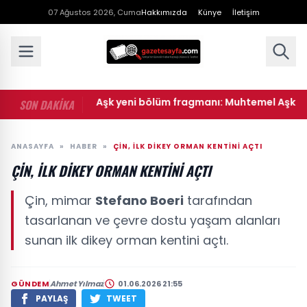
07 Ağustos 2026, Cuma
Hakkımızda
Künye
İletişim
• Muhtemel Aşk yeni bölüm fragmanı: Muhtemel Aşk 9. böl
SON DAKİKA
ANASAYFA
»
HABER
»
ÇIN, İLK DIKEY ORMAN KENTINI AÇTI
ÇIN, İLK DIKEY ORMAN KENTINI AÇTI
Çin, mimar
Stefano Boeri
tarafından
tasarlanan ve çevre dostu yaşam alanları
sunan ilk dikey orman kentini açtı.
GÜNDEM
Ahmet Yılmaz
01.06.2026 21:55
PAYLAŞ
TWEET