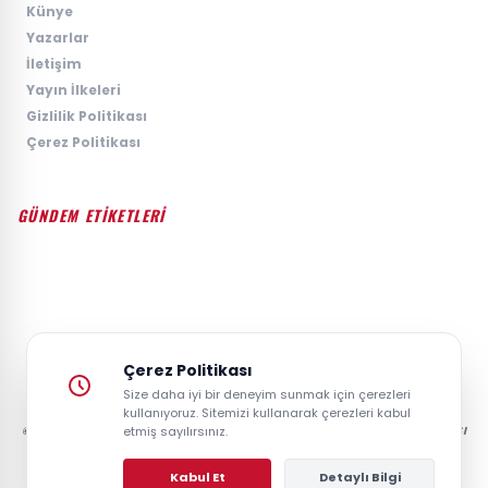
›
Künye
›
Yazarlar
›
İletişim
›
Yayın İlkeleri
›
Gizlilik Politikası
›
Çerez Politikası
GÜNDEM ETİKETLERİ
#GÜNDEM
#SIYASET
#EKONOMI
#SPOR
#TEKNOLOJI
#DÜNYA
#MAGAZIN
Çerez Politikası
Size daha iyi bir deneyim sunmak için çerezleri
kullanıyoruz. Sitemizi kullanarak çerezleri kabul
© 2026 GAZETESAYFA | TÜRKIYE VE DÜNYANIN GÜNCEL HABER POSTASI
etmiş sayılırsınız.
- TÜM HAKLARI SAKLIDIR.
Kabul Et
Detaylı Bilgi