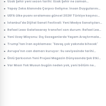
»
Uzak Şehir yeni sezon tarihi: Uzak Şehir ne zaman
başlayacak?
»
Yapay Zeka Alanında Çarpıcı Gelişme: İnsan Duygularını
Anlayabilen Sistemler
»
UEFA ülke puanı sıralaması güncel 2026! Türkiye kaçıncı
sırada, puanı kaç?
»
İstanbul'da Dijital Sanat Festivali: Yeni Medya Sanatçıları
Bir Araya Geliyor
»
Rafael Leao Galatasaray transferi son durum: Rafael Leao
Galatasaray'a gelecek mi, maliyeti ne kadar?
»
Yeni Uzay Misyonu: Dış Gezegenlerde Yaşam Araştırmaları
Başlıyor
»
Trump'tan İran açıklaması: 'Savaş çok yakında bitecek'
»
Avrupa'nın can damarı kuruyor: Su seviyesinde tarihi
düşüş
»
Ünlü Şarkıcının Yeni Projesi Magazin Dünyasında Şok Etkisi
Yarattı
»
Var Mısın Yok Musun bugün neden yok, yeni bölüm ne
zaman yayınlanacak? 6 Ağustos ATV yayın akışı