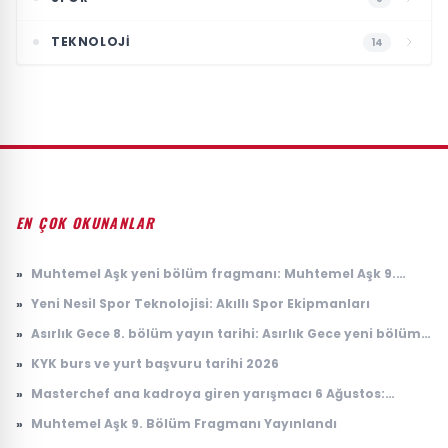
TEKNOLOJI
14
EN ÇOK OKUNANLAR
»
Muhtemel Aşk yeni bölüm fragmanı: Muhtemel Aşk 9.
bölüm fragmanı yayınlandı mı, ne zaman yayınlanacak?
»
Yeni Nesil Spor Teknolojisi: Akıllı Spor Ekipmanları
»
Asırlık Gece 8. bölüm yayın tarihi: Asırlık Gece yeni bölüm
ne zaman, saat kaçta yayınlanacak?
»
KYK burs ve yurt başvuru tarihi 2026
»
Masterchef ana kadroya giren yarışmacı 6 Ağustos:
Masterchef ana kadroya giren 18. yarışmacı kim oldu?
»
Muhtemel Aşk 9. Bölüm Fragmanı Yayınlandı