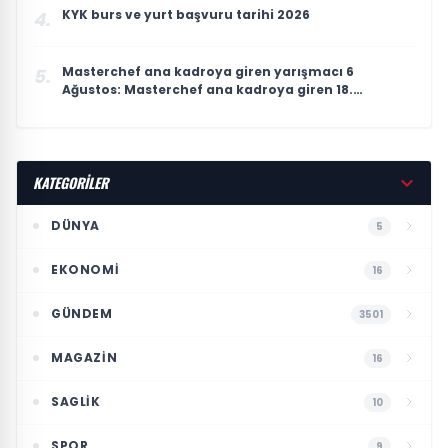
KYK burs ve yurt başvuru tarihi 2026
4.
Masterchef ana kadroya giren yarışmacı 6
5.
Ağustos: Masterchef ana kadroya giren 18.
yarışmacı kim oldu?
KATEGORİLER
DÜNYA
5
EKONOMI
16
GÜNDEM
3501
MAGAZIN
16
SAGLIK
10
SPOR
9