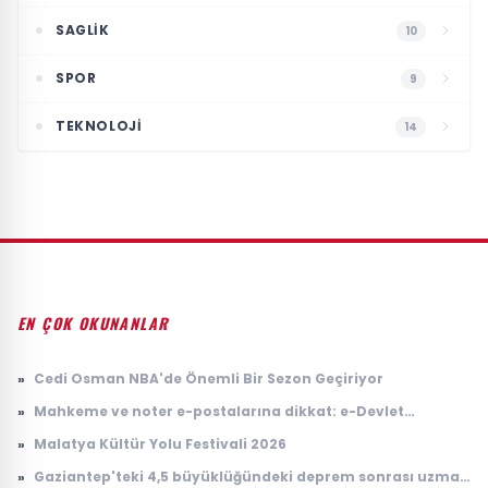
SAGLIK
10
SPOR
9
TEKNOLOJI
14
EN ÇOK OKUNANLAR
»
Cedi Osman NBA'de Önemli Bir Sezon Geçiriyor
»
Mahkeme ve noter e-postalarına dikkat: e-Devlet
hesaplarını hedef alıyorlar
»
Malatya Kültür Yolu Festivali 2026
»
Gaziantep'teki 4,5 büyüklüğündeki deprem sonrası uzman