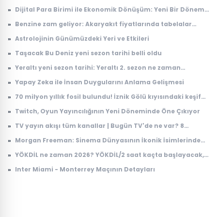
isimden kritik uyarı
»
Dijital Para Birimi ile Ekonomik Dönüşüm: Yeni Bir Dönem
Başlıyor
»
Benzine zam geliyor: Akaryakıt fiyatlarında tabelalar
değişecek!
»
Astrolojinin Günümüzdeki Yeri ve Etkileri
»
Taşacak Bu Deniz yeni sezon tarihi belli oldu
»
Yeraltı yeni sezon tarihi: Yeraltı 2. sezon ne zaman
başlayacak?
»
Yapay Zeka ile İnsan Duygularını Anlama Gelişmesi
»
70 milyon yıllık fosil bulundu! İznik Gölü kıyısındaki keşif
dikkat çekti
»
Twitch, Oyun Yayıncılığının Yeni Döneminde Öne Çıkıyor
»
TV yayın akışı tüm kanallar | Bugün TV'de ne var? 8
Ağustos 2026 Cumartesi hangi diziler ve filmler var?
»
Morgan Freeman: Sinema Dünyasının İkonik İsimlerinden
Biri
»
YÖKDİL ne zaman 2026? YÖKDİL/2 saat kaçta başlayacak,
kaçta bitecek?
»
Inter Miami - Monterrey Maçının Detayları