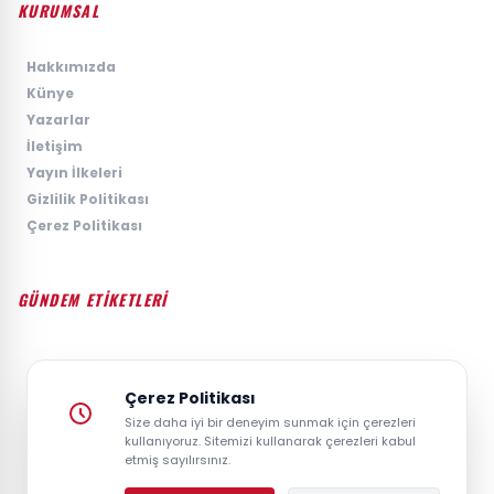
KURUMSAL
›
Hakkımızda
›
Künye
›
Yazarlar
›
İletişim
›
Yayın İlkeleri
›
Gizlilik Politikası
›
Çerez Politikası
GÜNDEM ETİKETLERİ
#GÜNDEM
#SIYASET
#EKONOMI
#SPOR
#TEKNOLOJI
#DÜNYA
#MAGAZIN
Çerez Politikası
Size daha iyi bir deneyim sunmak için çerezleri
kullanıyoruz. Sitemizi kullanarak çerezleri kabul
etmiş sayılırsınız.