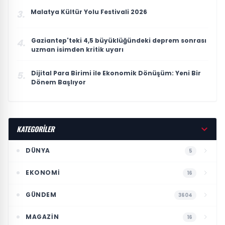
Malatya Kültür Yolu Festivali 2026
3.
Gaziantep'teki 4,5 büyüklüğündeki deprem sonrası
4.
uzman isimden kritik uyarı
Dijital Para Birimi ile Ekonomik Dönüşüm: Yeni Bir
5.
Dönem Başlıyor
KATEGORİLER
DÜNYA
5
EKONOMI
16
GÜNDEM
3604
MAGAZIN
16