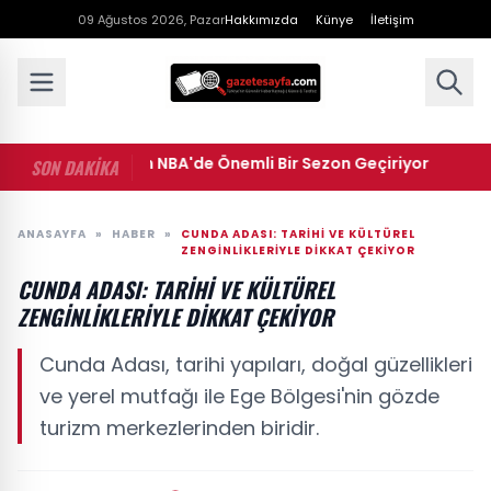
09 Ağustos 2026, Pazar
Hakkımızda
Künye
İletişim
• Cedi Osman NBA'de Önemli Bir Sezon Geçiriyor
• Mah
SON DAKİKA
ANASAYFA
»
HABER
»
CUNDA ADASI: TARIHI VE KÜLTÜREL
ZENGINLIKLERIYLE DIKKAT ÇEKIYOR
CUNDA ADASI: TARIHI VE KÜLTÜREL
ZENGINLIKLERIYLE DIKKAT ÇEKIYOR
Cunda Adası, tarihi yapıları, doğal güzellikleri
ve yerel mutfağı ile Ege Bölgesi'nin gözde
turizm merkezlerinden biridir.