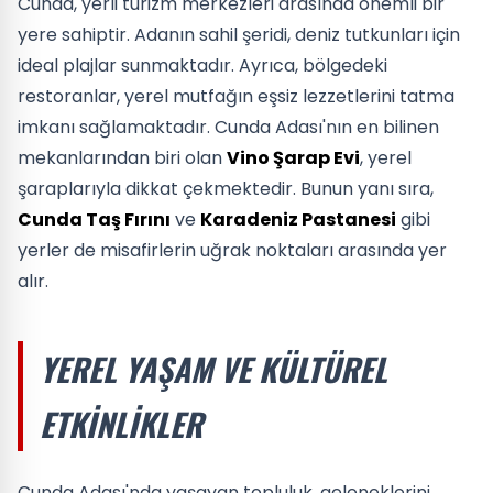
Cunda, yerli turizm merkezleri arasında önemli bir
yere sahiptir. Adanın sahil şeridi, deniz tutkunları için
ideal plajlar sunmaktadır. Ayrıca, bölgedeki
restoranlar, yerel mutfağın eşsiz lezzetlerini tatma
imkanı sağlamaktadır. Cunda Adası'nın en bilinen
mekanlarından biri olan
Vino Şarap Evi
, yerel
şaraplarıyla dikkat çekmektedir. Bunun yanı sıra,
Cunda Taş Fırını
ve
Karadeniz Pastanesi
gibi
yerler de misafirlerin uğrak noktaları arasında yer
alır.
YEREL YAŞAM VE KÜLTÜREL
ETKINLIKLER
Cunda Adası'nda yaşayan topluluk, geleneklerini