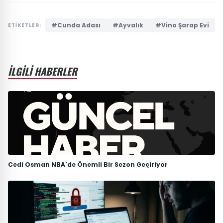
#Cunda Adası
#Ayvalık
#Vino Şarap Evi
ETİKETLER:
İLGİLİ HABERLER
Cedi Osman NBA'de Önemli Bir Sezon Geçiriyor