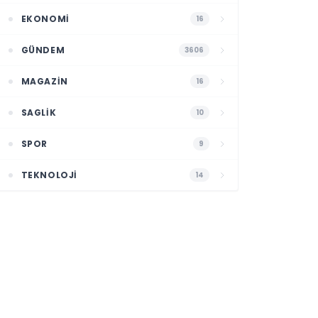
EKONOMI
16
GÜNDEM
3606
MAGAZIN
16
SAGLIK
10
SPOR
9
TEKNOLOJI
14