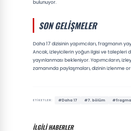
bulunuyor.
SON GELIŞMELER
Daha 17 dizisinin yapımcıları, fragmanın ya
Ancak, izleyicilerin yoğun ilgisi ve taleple
yayınlanması bekleniyor. Yapımcıların, izle
zamanında paylaşmaları, dizinin izlenme oran
#Daha 17
#7. bölüm
#fragm
ETİKETLER:
İLGİLİ HABERLER