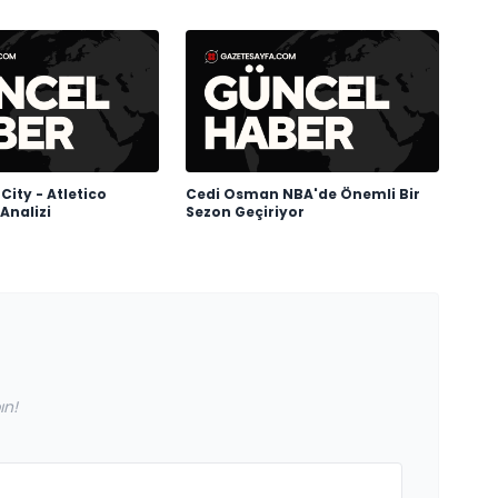
ity - Atletico
Cedi Osman NBA'de Önemli Bir
Analizi
Sezon Geçiriyor
ın!