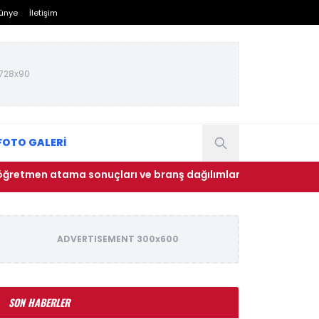
ünye
İletişim
728x90
FOTO GALERİ
tama sonuçları ve branş dağılımları açıklandı! Hangi branş 
ADVERTISEMENT 300x600
SON HABERLER