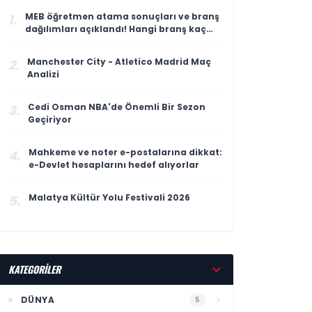
MEB öğretmen atama sonuçları ve branş
1.
dağılımları açıklandı! Hangi branş kaç
öğretmen atadı?
Manchester City - Atletico Madrid Maç
2.
Analizi
Cedi Osman NBA'de Önemli Bir Sezon
3.
Geçiriyor
Mahkeme ve noter e-postalarına dikkat:
4.
e-Devlet hesaplarını hedef alıyorlar
Malatya Kültür Yolu Festivali 2026
5.
KATEGORİLER
DÜNYA
5