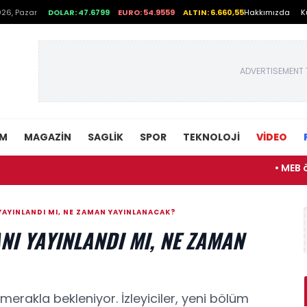
26, Pazar
DOLAR: 47.6799
EURO: 54.9559
ALTIN: 6.660,55
Hakkımızda
K
ADVERTISEMENT 
EM
MAGAZIN
SAGLIK
SPOR
TEKNOLOJI
VİDEO
• MEB öğretmen a
YAYINLANDI MI, NE ZAMAN YAYINLANACAK?
NI YAYINLANDI MI, NE ZAMAN
merakla bekleniyor. İzleyiciler, yeni bölüm