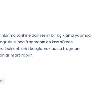
yınlanma tarihine dair resmi bir açıklama yapmadı.
ri doğrultusunda fragmanın en kısa sürede
yici beklentilerini karşılamak adına fragmanı
larını artırabilir.
an