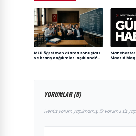
MEB öğretmen atama sonuçları
Manchester C
ve branş dağılımları açıklandı!
Madrid Maç 
Hangi branş kaç öğretmen
atadı?
YORUMLAR (0)
Henüz yorum yapılmamış. İlk yorumu siz yap