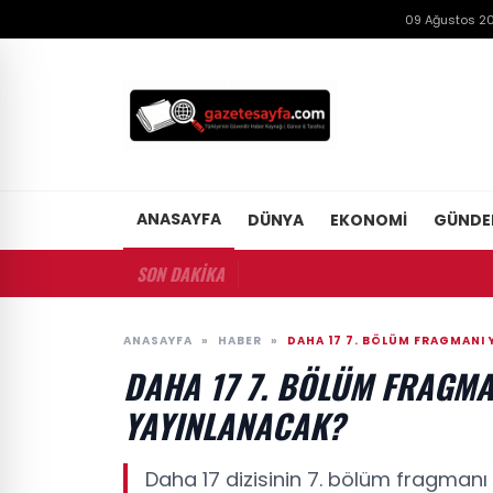
09 Ağustos 20
ANASAYFA
DÜNYA
EKONOMI
GÜND
SON DAKİKA
ANASAYFA
»
HABER
»
DAHA 17 7. BÖLÜM FRAGMANI 
DAHA 17 7. BÖLÜM FRAGMA
YAYINLANACAK?
Daha 17 dizisinin 7. bölüm fragmanı 