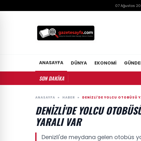
07 Ağustos 2
ANASAYFA
DÜNYA
EKONOMI
GÜND
SON DAKİKA
ANASAYFA
»
HABER
»
DENIZLI'DE YOLCU OTOBÜSÜ YA
DENIZLI'DE YOLCU OTOBÜSÜ
YARALI VAR
Denizli'de meydana gelen otobüs yan