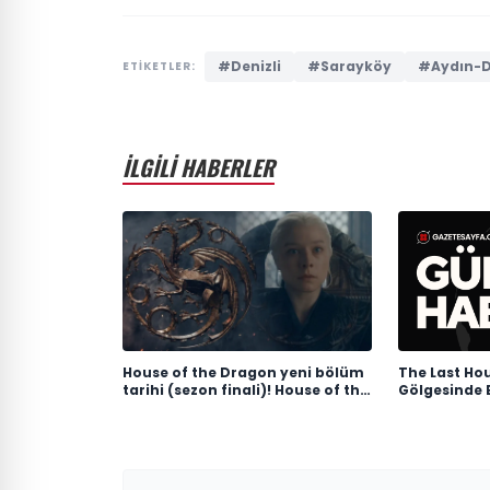
#Denizli
#Sarayköy
#Aydın-De
ETİKETLER:
İLGİLİ HABERLER
House of the Dragon yeni bölüm
The Last Ho
tarihi (sezon finali)! House of the
Gölgesinde 
Dragon 3. sezon 8. bölüm ne
Mücadelesi
zaman yayınlanacak?