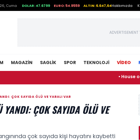
026, Cuma
DOLAR: 47.6799
EURO: 54.9559
ALTIN: 6.647,64
Hakkımızda
K
ADVERTISEMENT 
EM
MAGAZIN
SAGLIK
SPOR
TEKNOLOJI
VİDEO
• House of the Drago
NDI: ÇOK SAYIDA ÖLÜ VE YARALI VAR
 YANDI: ÇOK SAYIDA ÖLÜ VE
gınında çok sayıda kişi hayatını kaybetti