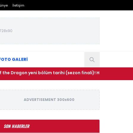
ünye
İletişim
728x90
FOTO GALERİ
n yeni bölüm tarihi (sezon finali)! House of the Dragon 3. se
ADVERTISEMENT 300x600
SON HABERLER