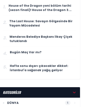
House of the Dragon yeni bölüm tarihi
1.
(sezon finali)! House of the Dragon 3.
sezon 8. bölüm ne zaman yayınlanacak?
The Last House: Savaşın Gölgesinde Bir
2.
Yaşam Mücadelesi
Menderes Belediye Başkanı İlkay Çiçek
3.
tutuklandı
Bugün Maç Var mı?
4.
Hafta sonu dışarı çıkacaklar dikkat:
5.
İstanbul'a sağanak yağış geliyor
KATEGORİLER
DÜNYA
5