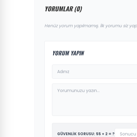
YORUMLAR (0)
Henüz yorum yapılmamış. İlk yorumu siz yap
YORUM YAPIN
GÜVENLİK SORUSU: 55 + 2 = ?