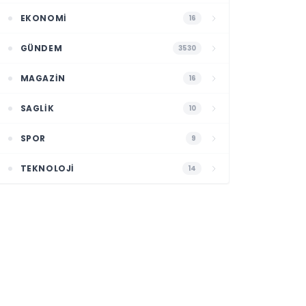
EKONOMI
16
GÜNDEM
3530
MAGAZIN
16
SAGLIK
10
SPOR
9
TEKNOLOJI
14