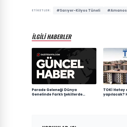
#Sarıyer-Kilyos Tüneli
#Amanos 
ETİKETLER:
İLGİLİ HABERLER
Parade Geleneği Dünya
TOKİ Hatay e
Genelinde Farklı Şekillerde
yapılacak? 
Yaşatılıyor
evleri ne za