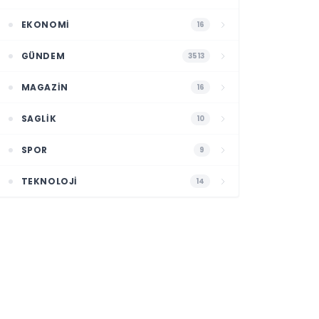
EKONOMI
16
GÜNDEM
3513
MAGAZIN
16
SAGLIK
10
SPOR
9
TEKNOLOJI
14