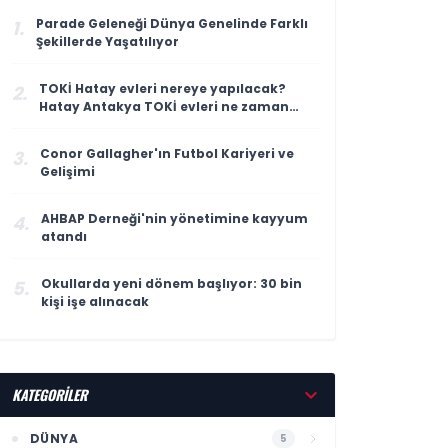
Parade Geleneği Dünya Genelinde Farklı
1.
Şekillerde Yaşatılıyor
TOKİ Hatay evleri nereye yapılacak?
2.
Hatay Antakya TOKİ evleri ne zaman
teslim edilecek?
Conor Gallagher'ın Futbol Kariyeri ve
3.
Gelişimi
AHBAP Derneği'nin yönetimine kayyum
4.
atandı
Okullarda yeni dönem başlıyor: 30 bin
5.
kişi işe alınacak
KATEGORİLER
DÜNYA
5