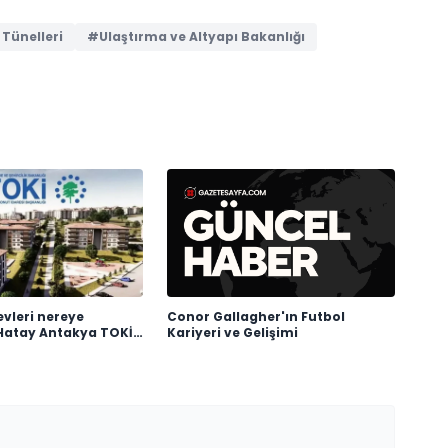
Tünelleri
#Ulaştırma ve Altyapı Bakanlığı
vleri nereye
Conor Gallagher'ın Futbol
Hatay Antakya TOKİ
Kariyeri ve Gelişimi
man teslim edilecek?