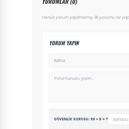
YORUMLAR (0)
Henüz yorum yapılmamış. İlk yorumu siz yap
YORUM YAPIN
GÜVENLİK SORUSU: 99 + 5 = ?