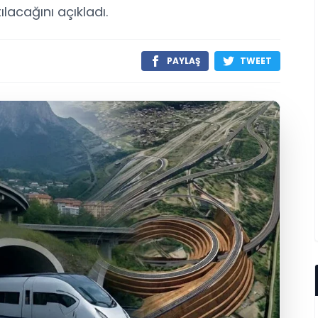
ılacağını açıkladı.
PAYLAŞ
TWEET