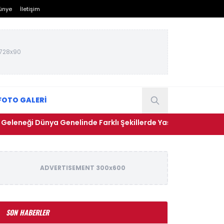
ünye
İletişim
728x90
FOTO GALERİ
nya Genelinde Farklı Şekillerde Yaşatılıyor
• TOKİ Hata
ADVERTISEMENT 300x600
SON HABERLER