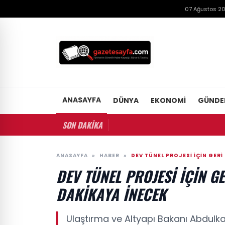
07 Ağustos 2
ANASAYFA
DÜNYA
EKONOMI
GÜND
SON DAKİKA
ANASAYFA
»
HABER
»
DEV TÜNEL PROJESI IÇIN GERI 
DEV TÜNEL PROJESI IÇIN GE
DAKIKAYA INECEK
Ulaştırma ve Altyapı Bakanı Abdulkadi