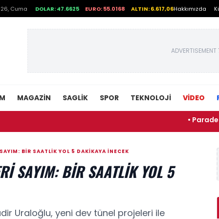
026, Cuma
DOLAR: 47.6625
EURO: 55.0168
ALTIN: 6.617,06
Hakkımızda
K
ADVERTISEMENT 
EM
MAGAZIN
SAGLIK
SPOR
TEKNOLOJI
VİDEO
• Parade Geleneği Dü
SAYIM: BIR SAATLIK YOL 5 DAKIKAYA INECEK
RI SAYIM: BIR SAATLIK YOL 5
r Uraloğlu, yeni dev tünel projeleri ile