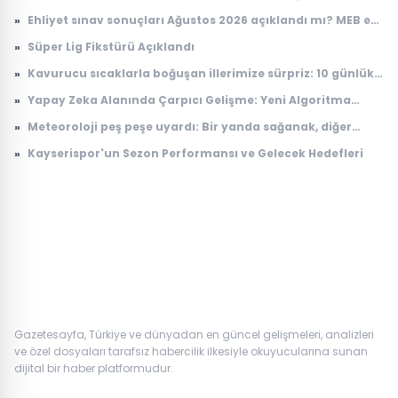
»
Ehliyet sınav sonuçları Ağustos 2026 açıklandı mı? MEB e-
Sınav sonuç sorgulama ekranı
»
Süper Lig Fikstürü Açıklandı
»
Kavurucu sıcaklarla boğuşan illerimize sürpriz: 10 günlük
anlaşma
»
Yapay Zeka Alanında Çarpıcı Gelişme: Yeni Algoritma
Dikkat Çekiyor
»
Meteoroloji peş peşe uyardı: Bir yanda sağanak, diğer
yanda kavurucu sıcak
»
Kayserispor'un Sezon Performansı ve Gelecek Hedefleri
Gazetesayfa, Türkiye ve dünyadan en güncel gelişmeleri, analizleri
ve özel dosyaları tarafsız habercilik ilkesiyle okuyucularına sunan
dijital bir haber platformudur.