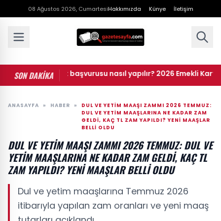
08 Ağustos 2026, Cumartesi
Hakkımızda
Künye
İletişim
li dijital kart başvurusu nasıl yapılır? 2026 Emekli Kart nereler
SON DAKİKA
ANASAYFA
»
HABER
»
DUL VE YETIM MAAŞI ZAMMI 2026 TEMMUZ:
DUL VE YETIM MAAŞLARINA NE KADAR ZAM
GELDI, KAÇ TL ZAM YAPILDI? YENI MAAŞLAR
BELLI OLDU
DUL VE YETIM MAAŞI ZAMMI 2026 TEMMUZ: DUL VE
YETIM MAAŞLARINA NE KADAR ZAM GELDI, KAÇ TL
ZAM YAPILDI? YENI MAAŞLAR BELLI OLDU
Dul ve yetim maaşlarına Temmuz 2026
itibarıyla yapılan zam oranları ve yeni maaş
tutarları açıklandı.