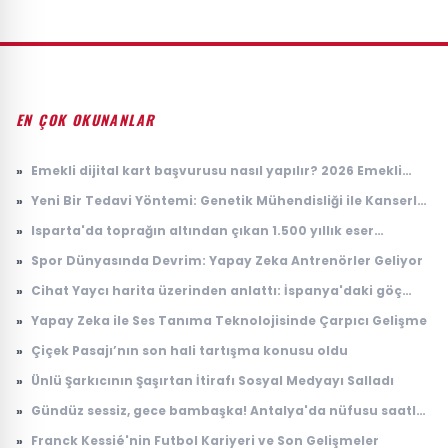
EN ÇOK OKUNANLAR
»
Emekli dijital kart başvurusu nasıl yapılır? 2026 Emekli
Kart nerelerde geçerli, ne işe yarıyor?
»
Yeni Bir Tedavi Yöntemi: Genetik Mühendisliği ile Kanserle
Savaş
»
Isparta'da toprağın altından çıkan 1.500 yıllık eser
dünyada tek çıktı! Arkeologlar heyecanla açıkladı
»
Spor Dünyasında Devrim: Yapay Zeka Antrenörler Geliyor
»
Cihat Yaycı harita üzerinden anlattı: İspanya'daki göç
dalgasının bilinmeyen yönü
»
Yapay Zeka ile Ses Tanıma Teknolojisinde Çarpıcı Gelişme
»
Çiçek Pasajı’nın son hali tartışma konusu oldu
»
Ünlü Şarkıcının Şaşırtan İtirafı Sosyal Medyayı Salladı
»
Gündüz sessiz, gece bambaşka! Antalya'da nüfusu saatler
içinde 100 katına çıkıyor
»
Franck Kessié'nin Futbol Kariyeri ve Son Gelişmeler