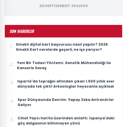
ADVERTISEMENT 300x600
SON HABERLER
Emekli dijital kart başvurusu nasıl yapılır? 2026
1.
Emekli Kart nerelerde geçerli, ne işe yarıyor?
Yeni Bir Tedavi Yöntemi: Genetik Mühendisliği ile
2.
Kanserle Savaş
Isparta'da toprağın altından çıkan 1.500 yıllık eser
3.
dünyada tek çıktı! Arkeologlar heyecanla açıkladı
Spor Dünyasında Devrim: Yapay Zeka Antrenörler
4.
Geliyor
Cihat Yaycı harita üzerinden anlattı: İspanya'daki
5.
göç dalgasının bilinmeyen yönü