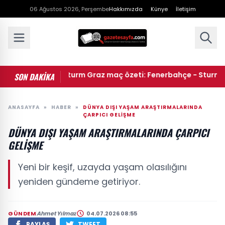
06 Ağustos 2026, Perşembe
Hakkımızda
Künye
İletişim
Fenerbahçe - Sturm Graz maç özeti: Fenerbahçe - Sturm Graz m
SON DAKİKA
ANASAYFA
»
HABER
»
DÜNYA DIŞI YAŞAM ARAŞTIRMALARINDA
ÇARPICI GELIŞME
DÜNYA DIŞI YAŞAM ARAŞTIRMALARINDA ÇARPICI
GELIŞME
Yeni bir keşif, uzayda yaşam olasılığını
yeniden gündeme getiriyor.
GÜNDEM
Ahmet Yılmaz
04.07.2026 08:55
PAYLAŞ
TWEET