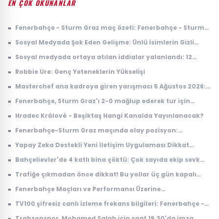
EN ÇOK OKUNANLAR
»
Fenerbahçe - Sturm Graz maç özeti: Fenerbahçe - Sturm
Graz maç özeti nereden izlenir, nerede yayınlanıyor?
»
Sosyal Medyada Şok Eden Gelişme: Ünlü İsimlerin Gizli
İlişkileri Ortaya Çıktı
»
Sosyal medyada ortaya atılan iddialar yalanlandı: 12
Ağustos'ta yer çekimi duracak mı, ne olacak?
»
Robbie Ure: Genç Yeteneklerin Yükselişi
»
Masterchef ana kadroya giren yarışmacı 5 Ağustos 2026:
Masterchef ana kadroya giren 17. yarışmacı kim oldu?
»
Fenerbahçe, Sturm Graz'ı 2-0 mağlup ederek tur için
avantaj sağladı
»
Hradec Králové - Beşiktaş Hangi Kanalda Yayınlanacak?
»
Fenerbahçe-Sturm Graz maçında olay pozisyon:
Taraftardan hakeme büyük tepki
»
Yapay Zeka Destekli Yeni İletişim Uygulaması Dikkat
Çekiyor
»
Bahçelievler'de 4 katlı bina çöktü: Çok sayıda ekip sevk
edildi
»
Trafiğe çıkmadan önce dikkat! Bu yollar üç gün kapalı
olacak
»
Fenerbahçe Maçları ve Performansı Üzerine
Değerlendirmeler
»
TV100 şifresiz canlı izleme frekans bilgileri: Fenerbahçe -
Sturm Graz maçı TV100 Digiturk, Tivibu kaçıncı kanalda?
»
Trabzonspor, Mohamed Salah için saat 19.30'da imza