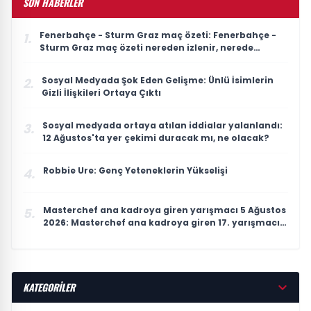
SON HABERLER
Fenerbahçe - Sturm Graz maç özeti: Fenerbahçe -
1.
Sturm Graz maç özeti nereden izlenir, nerede
yayınlanıyor?
Sosyal Medyada Şok Eden Gelişme: Ünlü İsimlerin
2.
Gizli İlişkileri Ortaya Çıktı
Sosyal medyada ortaya atılan iddialar yalanlandı:
3.
12 Ağustos'ta yer çekimi duracak mı, ne olacak?
Robbie Ure: Genç Yeteneklerin Yükselişi
4.
Masterchef ana kadroya giren yarışmacı 5 Ağustos
5.
2026: Masterchef ana kadroya giren 17. yarışmacı
kim oldu?
KATEGORİLER