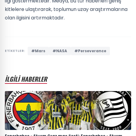
ilgi göstermektedir. Medya, bu tür haberleri geniş
kitlelere ulaştırarak, toplumun uzay araştırmalarına
olan ilgisini artırmaktadır.
#Mars
#NASA
#Perseverance
ETİKETLER:
İLGİLİ HABERLER
Fenerbahçe - Sturm Graz maç özeti: Fenerbahçe - Sturm