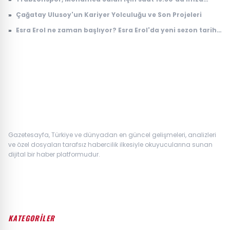
töreni yapacağını açıkladı.
»
Çağatay Ulusoy'un Kariyer Yolculuğu ve Son Projeleri
»
Esra Erol ne zaman başlıyor? Esra Erol'da yeni sezon tarihi
belli oldu mu?
Gazetesayfa, Türkiye ve dünyadan en güncel gelişmeleri, analizleri
ve özel dosyaları tarafsız habercilik ilkesiyle okuyucularına sunan
dijital bir haber platformudur.
KATEGORİLER