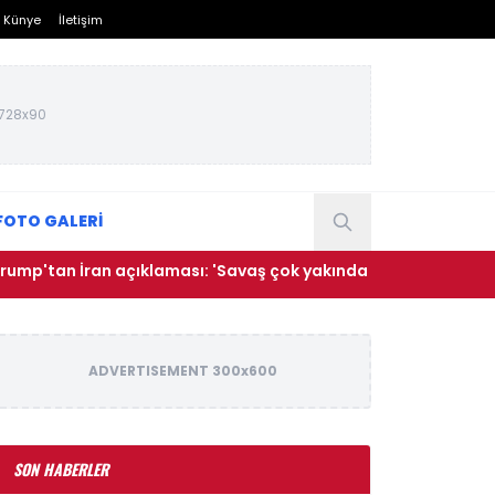
Künye
İletişim
728x90
FOTO GALERİ
n İran açıklaması: 'Savaş çok yakında bitecek'
• Avrupa
ADVERTISEMENT 300x600
SON HABERLER