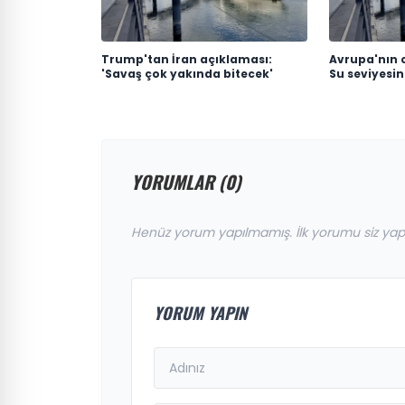
Trump'tan İran açıklaması:
Avrupa'nın 
'Savaş çok yakında bitecek'
Su seviyesin
YORUMLAR (0)
Henüz yorum yapılmamış. İlk yorumu siz yap
YORUM YAPIN