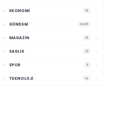
EKONOMI
16
GÜNDEM
3489
MAGAZIN
16
SAGLIK
10
SPOR
9
TEKNOLOJI
14