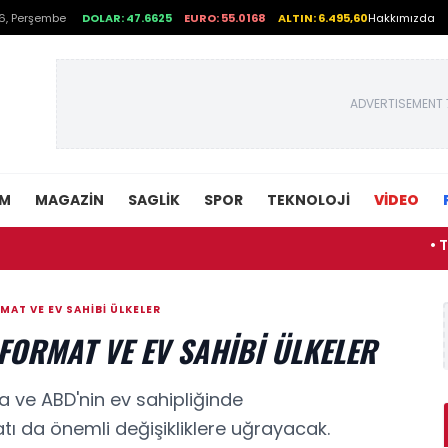
6, Perşembe
DOLAR: 47.6625
EURO: 55.0168
ALTIN: 6.495,60
Hakkımızda
ADVERTISEMENT 
EM
MAGAZIN
SAGLIK
SPOR
TEKNOLOJI
VİDEO
• Trump'ta
MAT VE EV SAHIBI ÜLKELER
FORMAT VE EV SAHIBI ÜLKELER
 ve ABD'nin ev sahipliğinde
tı da önemli değişikliklere uğrayacak.