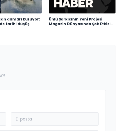
can damarı kuruyor:
Ünlü Şarkıcının Yeni Projesi
de tarihi düşüş
Magazin Dünyasında Şok Etkisi
Yarattı
ın!