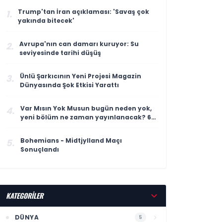
Trump'tan İran açıklaması: 'Savaş çok
1.
yakında bitecek'
Avrupa'nın can damarı kuruyor: Su
2.
seviyesinde tarihi düşüş
Ünlü Şarkıcının Yeni Projesi Magazin
3.
Dünyasında Şok Etkisi Yarattı
Var Mısın Yok Musun bugün neden yok,
4.
yeni bölüm ne zaman yayınlanacak? 6
Ağustos ATV yayın akışı
Bohemians - Midtjylland Maçı
5.
Sonuçlandı
KATEGORİLER
DÜNYA
5