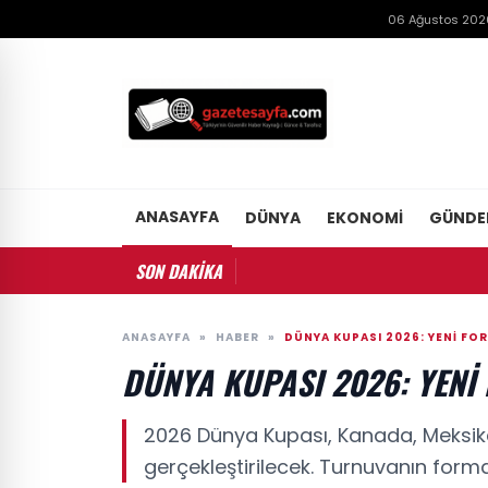
06 Ağustos 202
ANASAYFA
DÜNYA
EKONOMI
GÜND
SON DAKİKA
ANASAYFA
»
HABER
»
DÜNYA KUPASI 2026: YENI FOR
DÜNYA KUPASI 2026: YENI 
2026 Dünya Kupası, Kanada, Meksika
gerçekleştirilecek. Turnuvanın forma