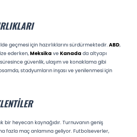
IRLIKLARI
kilde geçmesi için hazırlıklarını sürdürmektedir.
ABD
,
ize ederken,
Meksika
ve
Kanada
da altyapı
a süresince güvenlik, ulaşım ve konaklama gibi
samda, stadyumların inşası ve yenilenmesi için
LENTILER
ük bir heyecan kaynağıdır. Turnuvanın geniş
ha fazla maç anlamına geliyor. Futbolseverler,