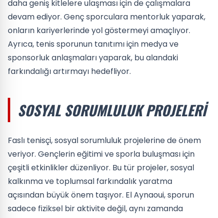
daha geniş kitlelere ulaşması için de çalışmalara
devam ediyor. Genç sporculara mentorluk yaparak,
onların kariyerlerinde yol göstermeyi amaçlıyor.
Ayrıca, tenis sporunun tanıtımı için medya ve
sponsorluk anlaşmaları yaparak, bu alandaki
farkındalığı artırmayı hedefliyor.
SOSYAL SORUMLULUK PROJELERI
Faslı tenisçi, sosyal sorumluluk projelerine de önem
veriyor. Gençlerin eğitimi ve sporla buluşması için
çeşitli etkinlikler düzenliyor. Bu tür projeler, sosyal
kalkınma ve toplumsal farkındalık yaratma
açısından büyük önem taşıyor. El Aynaoui, sporun
sadece fiziksel bir aktivite değil, aynı zamanda