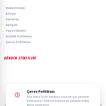
›
Hakkımızda
›
Künye
›
Yazarlar
›
İletişim
›
Yayın İlkeleri
›
Gizlilik Politikası
›
Çerez Politikası
GÜNDEM ETİKETLERİ
#GÜNDEM
#SIYASET
#EKONOMI
#SPOR
#TEKNOLOJI
#DÜNYA
#MAGAZIN
Çerez Politikası
Size daha iyi bir deneyim sunmak için çerezleri
kullanıyoruz. Sitemizi kullanarak çerezleri kabul
© 2026 GAZETESAYFA | TÜRKIYE VE DÜNYANIN GÜNCEL HABER POSTASI
etmiş sayılırsınız.