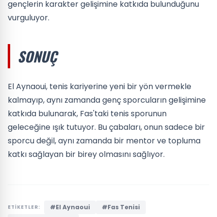
gençlerin karakter gelişimine katkıda bulunduğunu
vurguluyor.
SONUÇ
El Aynaoui, tenis kariyerine yeni bir yön vermekle
kalmayıp, aynı zamanda genç sporcuların gelişimine
katkıda bulunarak, Fas'taki tenis sporunun
geleceğine ışık tutuyor. Bu çabaları, onun sadece bir
sporcu değil, aynı zamanda bir mentor ve topluma
katkı sağlayan bir birey olmasını sağlıyor.
#El Aynaoui
#Fas Tenisi
ETİKETLER: