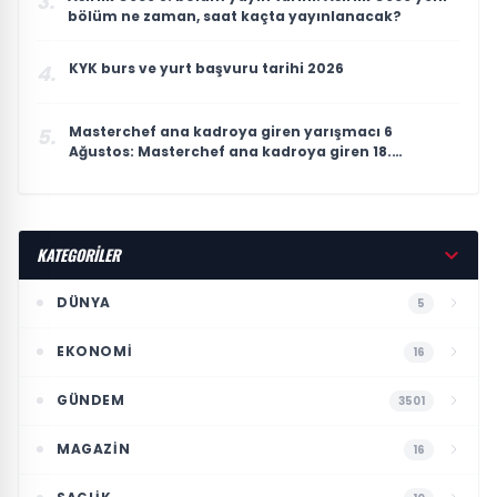
3.
bölüm ne zaman, saat kaçta yayınlanacak?
KYK burs ve yurt başvuru tarihi 2026
4.
Masterchef ana kadroya giren yarışmacı 6
5.
Ağustos: Masterchef ana kadroya giren 18.
yarışmacı kim oldu?
KATEGORİLER
DÜNYA
5
EKONOMI
16
GÜNDEM
3501
MAGAZIN
16