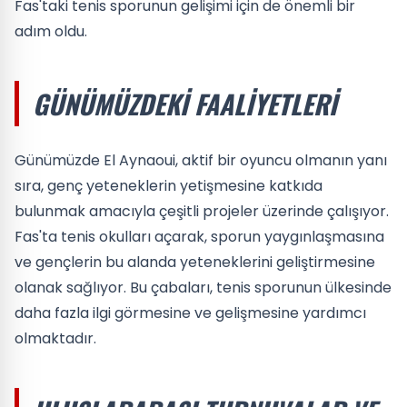
Fas'taki tenis sporunun gelişimi için de önemli bir
adım oldu.
GÜNÜMÜZDEKI FAALIYETLERI
Günümüzde El Aynaoui, aktif bir oyuncu olmanın yanı
sıra, genç yeteneklerin yetişmesine katkıda
bulunmak amacıyla çeşitli projeler üzerinde çalışıyor.
Fas'ta tenis okulları açarak, sporun yaygınlaşmasına
ve gençlerin bu alanda yeteneklerini geliştirmesine
olanak sağlıyor. Bu çabaları, tenis sporunun ülkesinde
daha fazla ilgi görmesine ve gelişmesine yardımcı
olmaktadır.