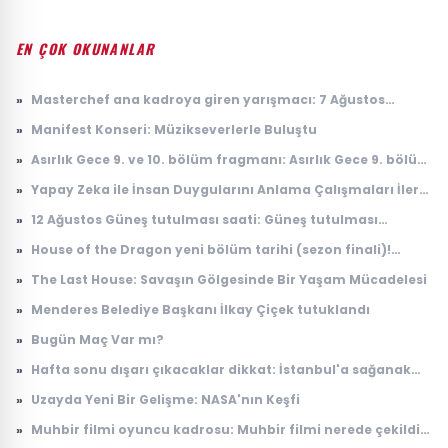
EN ÇOK OKUNANLAR
»
Masterchef ana kadroya giren yarışmacı: 7 Ağustos
Masterchef ana kadroya giren 19. yarışmacı kim oldu?
»
Manifest Konseri: Müzikseverlerle Buluştu
»
Asırlık Gece 9. ve 10. bölüm fragmanı: Asırlık Gece 9. bölüm
ne zaman yayınlanacak?
»
Yapay Zeka ile İnsan Duygularını Anlama Çalışmaları İleri
Seviyeye Taşındı
»
12 Ağustos Güneş tutulması saati: Güneş tutulması
Türkiye'den görülecek mi?
»
House of the Dragon yeni bölüm tarihi (sezon finali)!
House of the Dragon 3. sezon 8. bölüm ne zaman
»
The Last House: Savaşın Gölgesinde Bir Yaşam Mücadelesi
yayınlanacak?
»
Menderes Belediye Başkanı İlkay Çiçek tutuklandı
»
Bugün Maç Var mı?
»
Hafta sonu dışarı çıkacaklar dikkat: İstanbul'a sağanak
yağış geliyor
»
Uzayda Yeni Bir Gelişme: NASA'nın Keşfi
»
Muhbir filmi oyuncu kadrosu: Muhbir filmi nerede çekildi,
konusu ne?