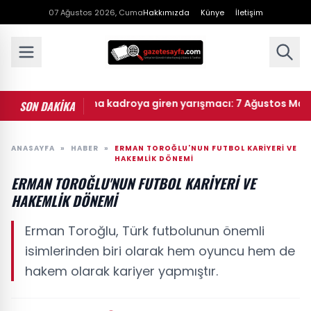
07 Ağustos 2026, Cuma
Hakkımızda
Künye
İletişim
Masterchef ana kadroya giren yarışmacı: 7 Ağustos Masterche
SON DAKİKA
ANASAYFA
»
HABER
»
ERMAN TOROĞLU'NUN FUTBOL KARIYERI VE
HAKEMLIK DÖNEMI
ERMAN TOROĞLU'NUN FUTBOL KARIYERI VE
HAKEMLIK DÖNEMI
Erman Toroğlu, Türk futbolunun önemli
isimlerinden biri olarak hem oyuncu hem de
hakem olarak kariyer yapmıştır.