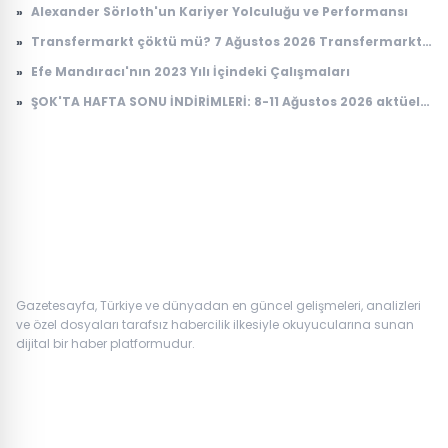
»
Alexander Sörloth'un Kariyer Yolculuğu ve Performansı
»
Transfermarkt çöktü mü? 7 Ağustos 2026 Transfermarkt
neden açılmıyor?
»
Efe Mandıracı'nın 2023 Yılı İçindeki Çalışmaları
»
ŞOK'TA HAFTA SONU İNDİRİMLERİ: 8-11 Ağustos 2026 aktüel
ürünler kataloğu
Gazetesayfa, Türkiye ve dünyadan en güncel gelişmeleri, analizleri
ve özel dosyaları tarafsız habercilik ilkesiyle okuyucularına sunan
dijital bir haber platformudur.