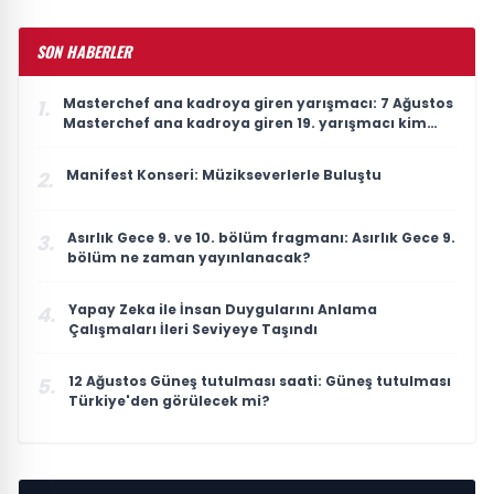
SON HABERLER
Masterchef ana kadroya giren yarışmacı: 7 Ağustos
1.
Masterchef ana kadroya giren 19. yarışmacı kim
oldu?
Manifest Konseri: Müzikseverlerle Buluştu
2.
Asırlık Gece 9. ve 10. bölüm fragmanı: Asırlık Gece 9.
3.
bölüm ne zaman yayınlanacak?
Yapay Zeka ile İnsan Duygularını Anlama
4.
Çalışmaları İleri Seviyeye Taşındı
12 Ağustos Güneş tutulması saati: Güneş tutulması
5.
Türkiye'den görülecek mi?