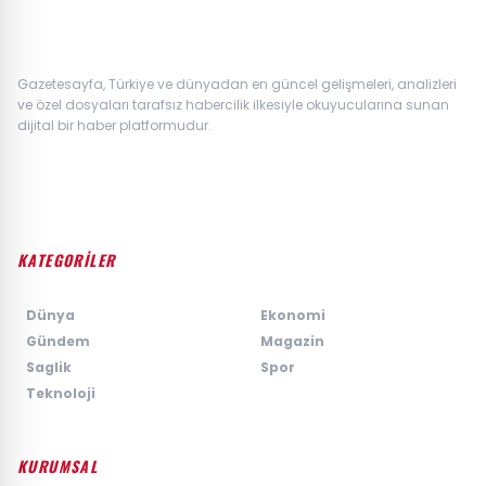
Gazetesayfa, Türkiye ve dünyadan en güncel gelişmeleri, analizleri
ve özel dosyaları tarafsız habercilik ilkesiyle okuyucularına sunan
dijital bir haber platformudur.
KATEGORİLER
›
Dünya
›
Ekonomi
›
Gündem
›
Magazin
›
Saglik
›
Spor
›
Teknoloji
KURUMSAL