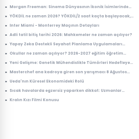
Ağustos 2026 Cumartesi hangi diziler ve filmler var?
»
Morgan Freeman: Sinema Dünyasının İkonik İsimlerinden
Biri
»
YÖKDİL ne zaman 2026? YÖKDİL/2 saat kaçta başlayacak,
kaçta bitecek?
»
Inter Miami - Monterrey Maçının Detayları
»
Adli tatil bitiş tarihi 2026: Mahkemeler ne zaman açılıyor?
»
Yapay Zeka Destekli Seyahat Planlama Uygulamaları
Yükselişte
»
Okullar ne zaman açılıyor? 2026-2027 eğitim öğretim
takvimi
»
Yeni Gelişme: Genetik Mühendislikle Tümörleri Hedefleyen
Yenilikçi Tedavi Yöntemi
»
Masterchef ana kadroya giren son yarışmacı 8 Ağustos
2026: Masterchef ana kadroya giren 20. yarışmacı kim
»
Ueda'nın Küresel Ekonomideki Rolü
oldu?
»
Sıcak havalarda egzersiz yaparken dikkat: Uzmanlar
kaçınılması gereken 5 hatayı açıkladı
»
Kralın Kızı Filmi Konusu