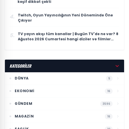
keşif dikkat çekti
Twitch, Oyun Yayıncılığının Yeni Döneminde Öne
4.
Çıkıyor
TV yayın akışı tüm kanallar | Bugün TV'de ne var? 8
5.
Ağustos 2026 Cumartesi hangi diziler ve filmler
var?
KATEGORİLER
DÜNYA
5
EKONOMI
16
GÜNDEM
3596
MAGAZIN
16
SAGLIK