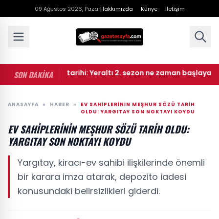
09 Ağustos 2026, Pazar
Hakkımızda
Künye
İletişim
tı yeni sezon tarihi: Yeraltı 2. sezon ne zaman başlayacak?
SON DAKİKA
ANASAYFA
»
HABER
»
EV SAHIPLERININ MEŞHUR SÖZÜ TARIH
OLDU: YARGITAY SON NOKTAYI KOYDU
EV SAHIPLERININ MEŞHUR SÖZÜ TARIH OLDU:
YARGITAY SON NOKTAYI KOYDU
Yargıtay, kiracı-ev sahibi ilişkilerinde önemli
bir karara imza atarak, depozito iadesi
konusundaki belirsizlikleri giderdi.