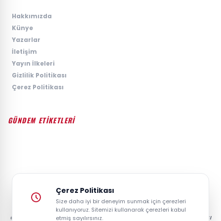
›
Hakkımızda
›
Künye
›
Yazarlar
›
İletişim
›
Yayın İlkeleri
›
Gizlilik Politikası
›
Çerez Politikası
GÜNDEM ETİKETLERİ
#GÜNDEM
#SIYASET
#EKONOMI
#SPOR
#TEKNOLOJI
#DÜNYA
#MAGAZIN
Çerez Politikası
Size daha iyi bir deneyim sunmak için çerezleri
kullanıyoruz. Sitemizi kullanarak çerezleri kabul
© 2026 GAZETESAYFA | TÜRKIYE VE DÜNYANIN GÜNCEL HABER POSTASI
etmiş sayılırsınız.