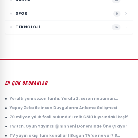
10
SPOR
9
TEKNOLOJI
14
EN ÇOK OKUNANLAR
»
Yeraltı yeni sezon tarihi: Yeraltı 2. sezon ne zaman
başlayacak?
»
Yapay Zeka ile İnsan Duygularını Anlama Gelişmesi
»
70 milyon yıllık fosil bulundu! İznik Gölü kıyısındaki keşif
dikkat çekti
»
Twitch, Oyun Yayıncılığının Yeni Döneminde Öne Çıkıyor
»
TV yayın akışı tüm kanallar | Bugün TV'de ne var? 8