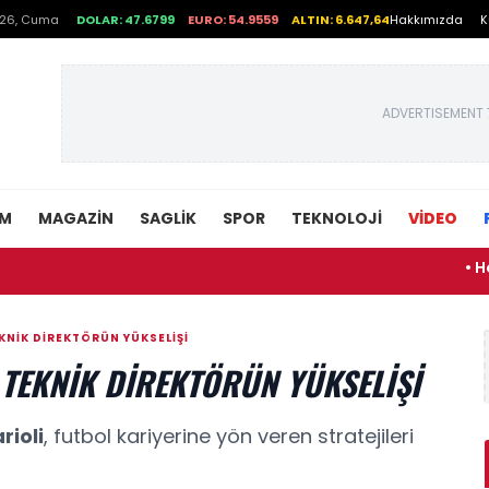
026, Cuma
DOLAR: 47.6799
EURO: 54.9559
ALTIN: 6.647,64
Hakkımızda
K
ADVERTISEMENT 
EM
MAGAZIN
SAGLIK
SPOR
TEKNOLOJI
VİDEO
• House of 
KNIK DIREKTÖRÜN YÜKSELIŞI
 TEKNIK DIREKTÖRÜN YÜKSELIŞI
rioli
, futbol kariyerine yön veren stratejileri