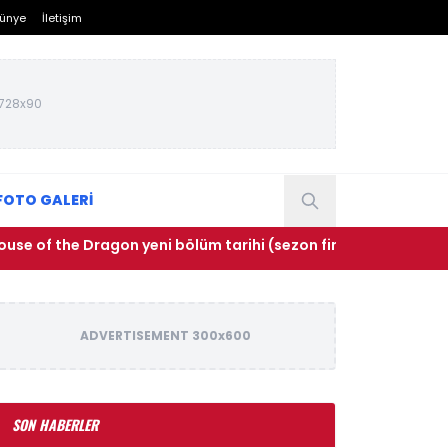
ünye
İletişim
728x90
FOTO GALERİ
the Dragon yeni bölüm tarihi (sezon finali)! House of the Dr
ADVERTISEMENT 300x600
SON HABERLER