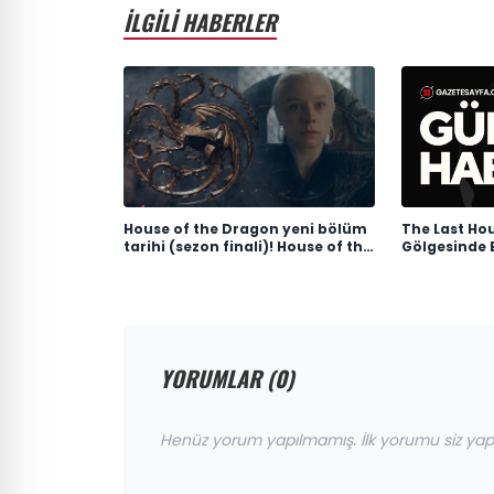
İLGİLİ HABERLER
House of the Dragon yeni bölüm
The Last Ho
tarihi (sezon finali)! House of the
Gölgesinde 
Dragon 3. sezon 8. bölüm ne
Mücadelesi
zaman yayınlanacak?
YORUMLAR (0)
Henüz yorum yapılmamış. İlk yorumu siz yap