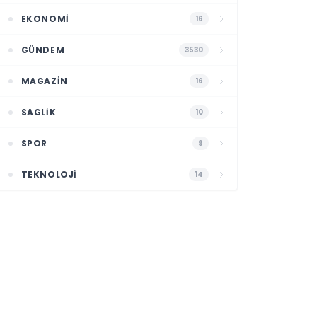
EKONOMI
16
GÜNDEM
3530
MAGAZIN
16
SAGLIK
10
SPOR
9
TEKNOLOJI
14