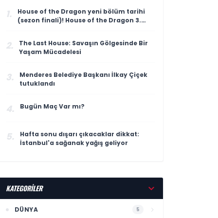
House of the Dragon yeni bölüm tarihi
1.
(sezon finali)! House of the Dragon 3.
sezon 8. bölüm ne zaman yayınlanacak?
The Last House: Savaşın Gölgesinde Bir
2.
Yaşam Mücadelesi
Menderes Belediye Başkanı İlkay Çiçek
3.
tutuklandı
Bugün Maç Var mı?
4.
Hafta sonu dışarı çıkacaklar dikkat:
5.
İstanbul'a sağanak yağış geliyor
KATEGORİLER
DÜNYA
5