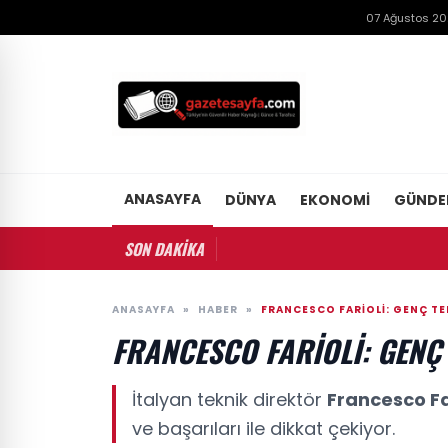
07 Ağustos 2
ANASAYFA
DÜNYA
EKONOMI
GÜND
SON DAKİKA
ANASAYFA
»
HABER
»
FRANCESCO FARIOLI: GENÇ TE
FRANCESCO FARIOLI: GENÇ
İtalyan teknik direktör
Francesco Fa
ve başarıları ile dikkat çekiyor.