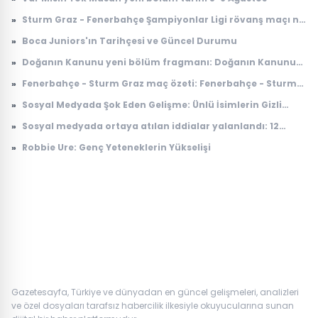
»
Sturm Graz - Fenerbahçe Şampiyonlar Ligi rövanş maçı ne
zaman, saat kaçta, nerede, hangi kanalda?
»
Boca Juniors'ın Tarihçesi ve Güncel Durumu
»
Doğanın Kanunu yeni bölüm fragmanı: Doğanın Kanunu
10. bölüm fragmanı yayınlandı mı, ne zaman
»
Fenerbahçe - Sturm Graz maç özeti: Fenerbahçe - Sturm
yayınlanacak?
Graz maç özeti nereden izlenir, nerede yayınlanıyor?
»
Sosyal Medyada Şok Eden Gelişme: Ünlü İsimlerin Gizli
İlişkileri Ortaya Çıktı
»
Sosyal medyada ortaya atılan iddialar yalanlandı: 12
Ağustos'ta yer çekimi duracak mı, ne olacak?
»
Robbie Ure: Genç Yeteneklerin Yükselişi
Gazetesayfa, Türkiye ve dünyadan en güncel gelişmeleri, analizleri
ve özel dosyaları tarafsız habercilik ilkesiyle okuyucularına sunan