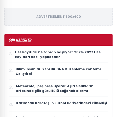
ADVERTISEMENT 300x600
SON HABERLER
Lise kayıtları ne zaman başlıyor? 2026-2027 Lise
1.
kayıtları nasıl yapılacak?
Bilim İnsanları Yeni Bir DNA Düzenleme Yöntemi
2.
Geliştirdi
Meteoroloji peş peşe uyardı: Aşırı sıcakların
3.
ortasında gök gürültülü sağanak alarmı
Kazımcan Karataş'ın Futbol Kariyerindeki Yükselişi
4.