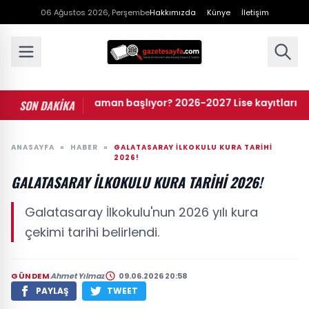
06 Ağustos 2026, Perşembe
Hakkımızda
Künye
İletişim
e kayıtları ne zaman başlıyor? 2026-2027 Lise kayıtları nasıl y
SON DAKİKA
ANASAYFA
»
HABER
»
GALATASARAY İLKOKULU KURA TARIHI
2026!
GALATASARAY İLKOKULU KURA TARIHI 2026!
Galatasaray İlkokulu'nun 2026 yılı kura
çekimi tarihi belirlendi.
GÜNDEM
Ahmet Yılmaz
09.06.2026 20:58
PAYLAŞ
TWEET