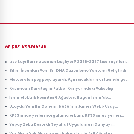
EN ÇOK OKUNANLAR
»
Lise kayıtları ne zaman başlıyor? 2026-2027 Lise kayıtları
nasıl yapılacak?
»
Bilim İnsanları Yeni Bir DNA Düzenleme Yöntemi Geliştirdi
»
Meteoroloji peş peşe uyardı: Aşırı sıcakların ortasında gök
gürültülü sağanak alarmı
»
Kazımcan Karataş'ın Futbol Kariyerindeki Yükselişi
»
İzmir elektrik kesintisi 6 Ağustos: Bugün İzmir'de
elektrikler ne zaman gelecek? Gdz Elektrik ilçe ilçe kesinti
»
Uzayda Yeni Bir Dönem: NASA'nın James Webb Uzay
listesi duyuruldu
Teleskobu İle Elde Edilen Çarpıcı Veriler
»
KPSS sınav yerleri sorgulama erkanı: KPSS sınav yerleri
açıklandı mı, ne zaman açıklanacak?
»
Yapay Zeka Destekli Seyahat Uygulaması Dünyayı
Sarsıyor
»
Var Mısın Yok Musun yeni bölüm tarihi 5-6 Ağustos