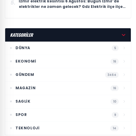
İzmir elektrik kesintisi 6 Ağustos: Bugün İzmir'de
5.
elektrikler ne zaman gelecek? Gdz Elektrik ilçe ilçe
kesinti listesi duyuruldu
KATEGORİLER
DÜNYA
5
EKONOMI
16
GÜNDEM
3464
MAGAZIN
16
SAGLIK
10
SPOR
9
TEKNOLOJI
14