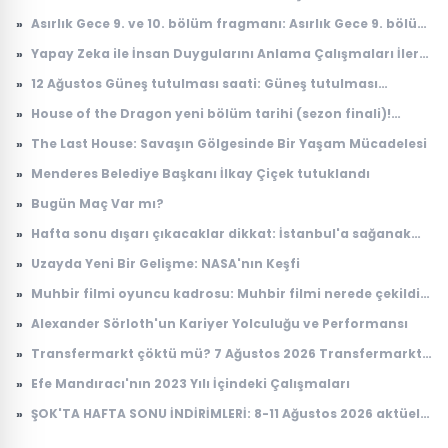
»
Asırlık Gece 9. ve 10. bölüm fragmanı: Asırlık Gece 9. bölüm
ne zaman yayınlanacak?
»
Yapay Zeka ile İnsan Duygularını Anlama Çalışmaları İleri
Seviyeye Taşındı
»
12 Ağustos Güneş tutulması saati: Güneş tutulması
Türkiye'den görülecek mi?
»
House of the Dragon yeni bölüm tarihi (sezon finali)!
House of the Dragon 3. sezon 8. bölüm ne zaman
»
The Last House: Savaşın Gölgesinde Bir Yaşam Mücadelesi
yayınlanacak?
»
Menderes Belediye Başkanı İlkay Çiçek tutuklandı
»
Bugün Maç Var mı?
»
Hafta sonu dışarı çıkacaklar dikkat: İstanbul'a sağanak
yağış geliyor
»
Uzayda Yeni Bir Gelişme: NASA'nın Keşfi
»
Muhbir filmi oyuncu kadrosu: Muhbir filmi nerede çekildi,
konusu ne?
»
Alexander Sörloth'un Kariyer Yolculuğu ve Performansı
»
Transfermarkt çöktü mü? 7 Ağustos 2026 Transfermarkt
neden açılmıyor?
»
Efe Mandıracı'nın 2023 Yılı İçindeki Çalışmaları
»
ŞOK'TA HAFTA SONU İNDİRİMLERİ: 8-11 Ağustos 2026 aktüel
ürünler kataloğu