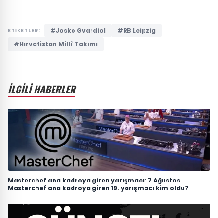
#Josko Gvardiol
#RB Leipzig
ETİKETLER:
#Hırvatistan Millî Takımı
İLGİLİ HABERLER
Masterchef ana kadroya giren yarışmacı: 7 Ağustos
Masterchef ana kadroya giren 19. yarışmacı kim oldu?