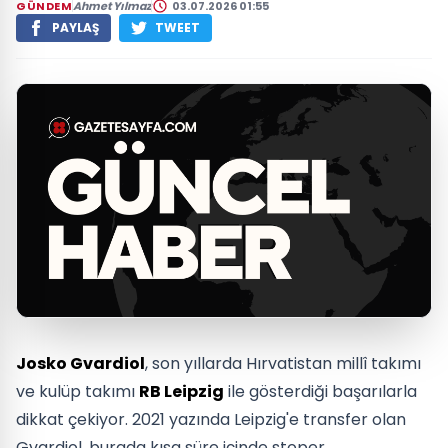
GÜNDEM
Ahmet Yılmaz
03.07.2026 01:55
PAYLAŞ
TWEET
Josko Gvardiol
, son yıllarda Hırvatistan millî takımı
ve kulüp takımı
RB Leipzig
ile gösterdiği başarılarla
dikkat çekiyor. 2021 yazında Leipzig'e transfer olan
Gvardiol, burada kısa süre içinde stoper