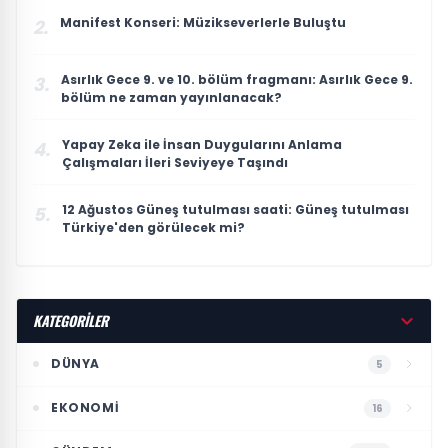
Manifest Konseri: Müzikseverlerle Buluştu
2.
Asırlık Gece 9. ve 10. bölüm fragmanı: Asırlık Gece 9.
3.
bölüm ne zaman yayınlanacak?
Yapay Zeka ile İnsan Duygularını Anlama
4.
Çalışmaları İleri Seviyeye Taşındı
12 Ağustos Güneş tutulması saati: Güneş tutulması
5.
Türkiye'den görülecek mi?
KATEGORİLER
DÜNYA
5
EKONOMI
16