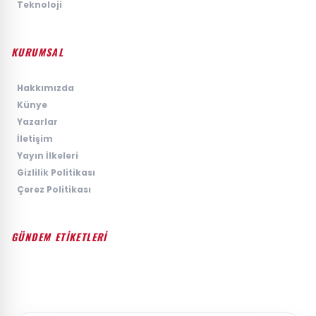
›
Teknoloji
KURUMSAL
›
Hakkımızda
›
Künye
›
Yazarlar
›
İletişim
›
Yayın İlkeleri
›
Gizlilik Politikası
›
Çerez Politikası
GÜNDEM ETİKETLERİ
#GÜNDEM
#SIYASET
#EKONOMI
#SPOR
#TEKNOLOJI
#DÜNYA
#MAGAZIN