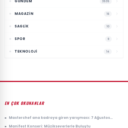
GÜNDEM
3535
MAGAZIN
16
SAGLIK
10
SPOR
9
TEKNOLOJI
14
EN ÇOK OKUNANLAR
»
Masterchef ana kadroya giren yarışmacı: 7 Ağustos
Masterchef ana kadroya giren 19. yarışmacı kim oldu?
»
Manifest Konseri: Müzikseverlerle Buluştu