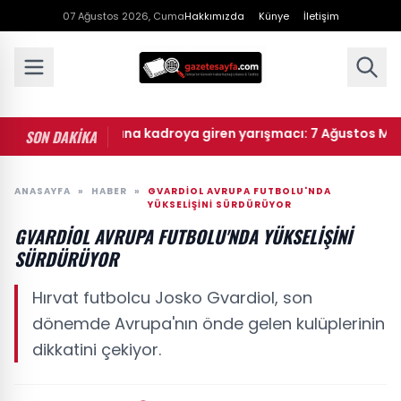
07 Ağustos 2026, Cuma
Hakkımızda
Künye
İletişim
 Masterchef ana kadroya giren yarışmacı: 7 Ağustos Masterch
SON DAKİKA
ANASAYFA
»
HABER
»
GVARDIOL AVRUPA FUTBOLU'NDA
YÜKSELIŞINI SÜRDÜRÜYOR
GVARDIOL AVRUPA FUTBOLU'NDA YÜKSELIŞINI
SÜRDÜRÜYOR
Hırvat futbolcu Josko Gvardiol, son
dönemde Avrupa'nın önde gelen kulüplerinin
dikkatini çekiyor.