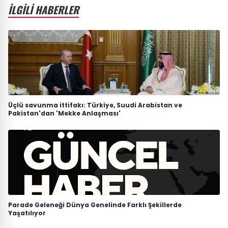
İLGİLİ HABERLER
Üçlü savunma ittifakı: Türkiye, Suudi Arabistan ve
Pakistan'dan 'Mekke Anlaşması'
Parade Geleneği Dünya Genelinde Farklı Şekillerde
Yaşatılıyor