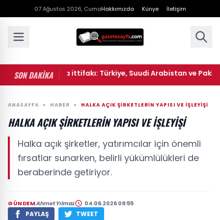
07 Ağustos 2026, Cuma
Hakkımızda
Künye
İletişim
 Üçlü savunma ittifakı: Türkiye, Suudi Arabistan ve Pakistan'
SON DAKİKA
ANASAYFA
»
HABER
»
HALKA AÇIK ŞIRKETLERIN YAPISI VE İŞLEYIŞI
HALKA AÇIK ŞIRKETLERIN YAPISI VE İŞLEYIŞI
Halka açık şirketler, yatırımcılar için önemli
fırsatlar sunarken, belirli yükümlülükleri de
beraberinde getiriyor.
GÜNDEM
Ahmet Yılmaz
04.06.2026 09:55
PAYLAŞ
TWEET