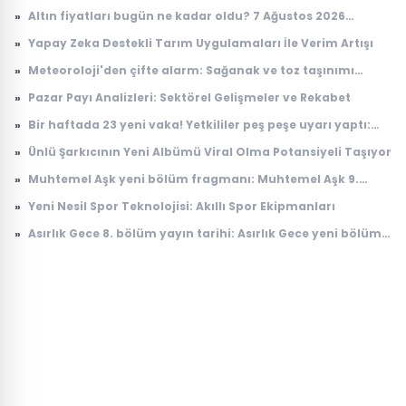
»
Altın fiyatları bugün ne kadar oldu? 7 Ağustos 2026
çeyrek, cumhuriyet, 24 ayar gram altın fiyatı
»
Yapay Zeka Destekli Tarım Uygulamaları İle Verim Artışı
»
Meteoroloji'den çifte alarm: Sağanak ve toz taşınımı
uyarısı geldi
»
Pazar Payı Analizleri: Sektörel Gelişmeler ve Rekabet
»
Bir haftada 23 yeni vaka! Yetkililer peş peşe uyarı yaptı:
Riskli bölgeler açıklandı
»
Ünlü Şarkıcının Yeni Albümü Viral Olma Potansiyeli Taşıyor
»
Muhtemel Aşk yeni bölüm fragmanı: Muhtemel Aşk 9.
bölüm fragmanı yayınlandı mı, ne zaman yayınlanacak?
»
Yeni Nesil Spor Teknolojisi: Akıllı Spor Ekipmanları
»
Asırlık Gece 8. bölüm yayın tarihi: Asırlık Gece yeni bölüm
ne zaman, saat kaçta yayınlanacak?