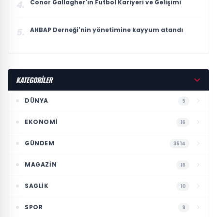
Conor Gallagher'ın Futbol Kariyeri ve Gelişimi
4.
AHBAP Derneği'nin yönetimine kayyum atandı
5.
KATEGORİLER
DÜNYA
5
EKONOMI
16
GÜNDEM
3514
MAGAZIN
16
SAGLIK
10
SPOR
9