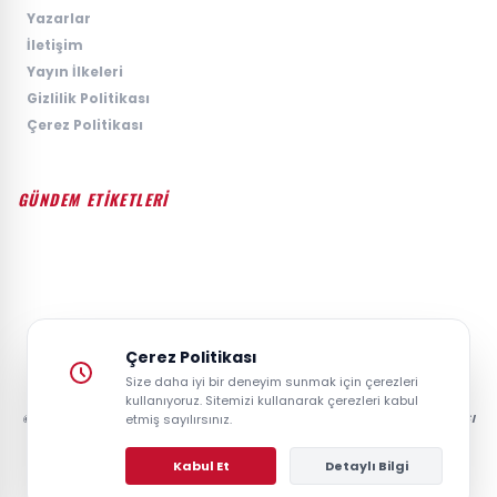
›
Yazarlar
›
İletişim
›
Yayın İlkeleri
›
Gizlilik Politikası
›
Çerez Politikası
GÜNDEM ETİKETLERİ
#GÜNDEM
#SIYASET
#EKONOMI
#SPOR
#TEKNOLOJI
#DÜNYA
#MAGAZIN
Çerez Politikası
Size daha iyi bir deneyim sunmak için çerezleri
kullanıyoruz. Sitemizi kullanarak çerezleri kabul
© 2026 GAZETESAYFA | TÜRKIYE VE DÜNYANIN GÜNCEL HABER POSTASI
etmiş sayılırsınız.
- TÜM HAKLARI SAKLIDIR.
Kabul Et
Detaylı Bilgi