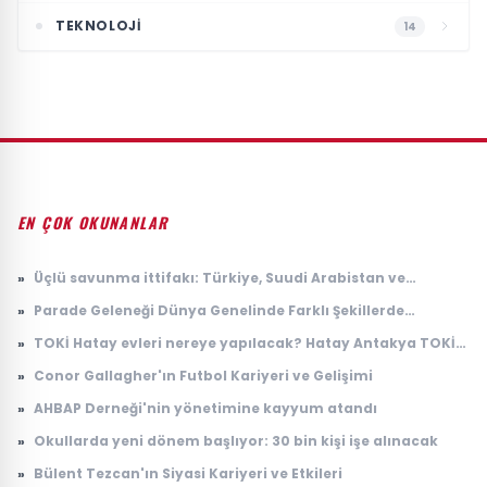
TEKNOLOJI
14
EN ÇOK OKUNANLAR
»
Üçlü savunma ittifakı: Türkiye, Suudi Arabistan ve
Pakistan'dan 'Mekke Anlaşması'
»
Parade Geleneği Dünya Genelinde Farklı Şekillerde
Yaşatılıyor
»
TOKİ Hatay evleri nereye yapılacak? Hatay Antakya TOKİ
evleri ne zaman teslim edilecek?
»
Conor Gallagher'ın Futbol Kariyeri ve Gelişimi
»
AHBAP Derneği'nin yönetimine kayyum atandı
»
Okullarda yeni dönem başlıyor: 30 bin kişi işe alınacak
»
Bülent Tezcan'ın Siyasi Kariyeri ve Etkileri