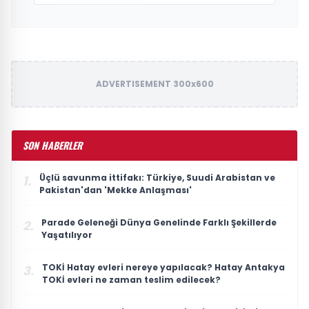
ADVERTISEMENT 300x600
SON HABERLER
Üçlü savunma ittifakı: Türkiye, Suudi Arabistan ve
1.
Pakistan'dan 'Mekke Anlaşması'
Parade Geleneği Dünya Genelinde Farklı Şekillerde
2.
Yaşatılıyor
TOKİ Hatay evleri nereye yapılacak? Hatay Antakya
3.
TOKİ evleri ne zaman teslim edilecek?