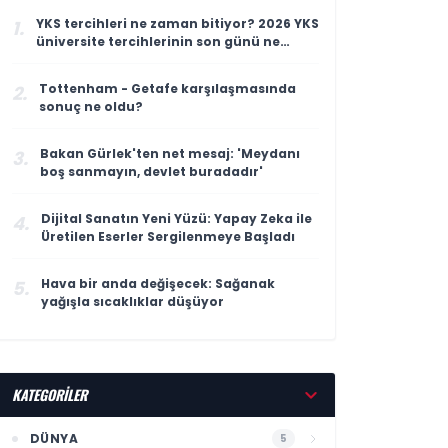
YKS tercihleri ne zaman bitiyor? 2026 YKS
1.
üniversite tercihlerinin son günü ne
zaman?
Tottenham - Getafe karşılaşmasında
2.
sonuç ne oldu?
Bakan Gürlek'ten net mesaj: 'Meydanı
3.
boş sanmayın, devlet buradadır'
Dijital Sanatın Yeni Yüzü: Yapay Zeka ile
4.
Üretilen Eserler Sergilenmeye Başladı
Hava bir anda değişecek: Sağanak
5.
yağışla sıcaklıklar düşüyor
KATEGORİLER
DÜNYA
5