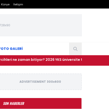
Künye
İletişim
728x90
FOTO GALERİ
e zaman bitiyor? 2026 YKS üniversite tercihlerinin son günü ne
ADVERTISEMENT 300x600
SON HABERLER