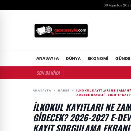
08 Ağustos 2026
ANASAYFA
DÜNYA
EKONOMI
GÜND
SON DAKİKA
ANASAYFA
»
HABER
»
İLKOKUL KAYITLARI NE ZAMA
ADRESE DAYALI 1. SINIF E-KA
İLKOKUL KAYITLARI NE Z
GIDECEK? 2026-2027 E-DEVL
KAYIT SORGULAMA EKRANI