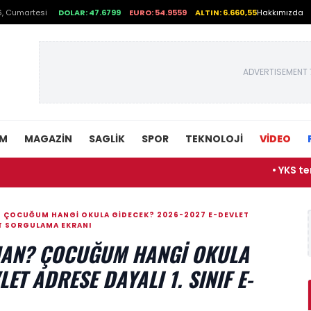
, Cumartesi
DOLAR: 47.6799
EURO: 54.9559
ALTIN: 6.660,55
Hakkımızda
ADVERTISEMENT 
EM
MAGAZIN
SAGLIK
SPOR
TEKNOLOJI
VİDEO
• YKS tercihleri n
N? ÇOCUĞUM HANGI OKULA GIDECEK? 2026-2027 E-DEVLET
YIT SORGULAMA EKRANI
AMAN? ÇOCUĞUM HANGI OKULA
ET ADRESE DAYALI 1. SINIF E-