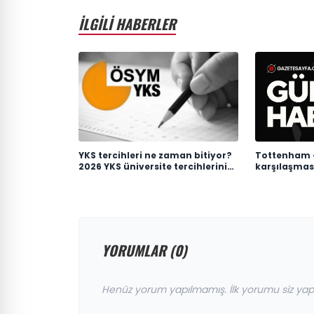
İLGİLİ HABERLER
YKS tercihleri ne zaman bitiyor?
Tottenham 
2026 YKS üniversite tercihlerinin
karşılaşmas
son günü ne zaman?
YORUMLAR (0)
Henüz yorum yapılmamış. İlk yorumu siz yap