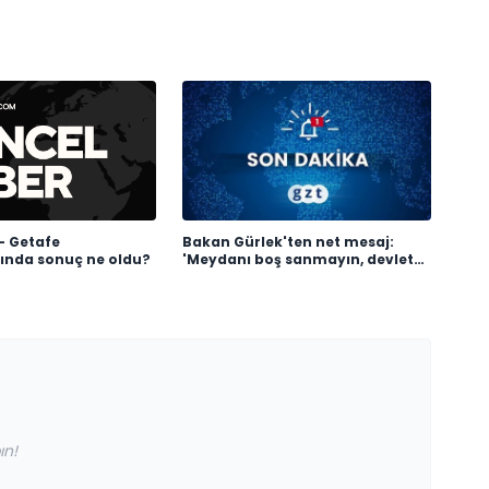
- Getafe
Bakan Gürlek'ten net mesaj:
ında sonuç ne oldu?
'Meydanı boş sanmayın, devlet
buradadır'
ın!