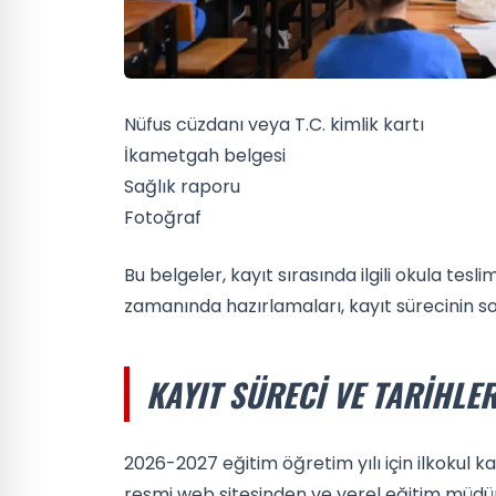
Nüfus cüzdanı veya T.C. kimlik kartı
İkametgah belgesi
Sağlık raporu
Fotoğraf
Bu belgeler, kayıt sırasında ilgili okula teslim
zamanında hazırlamaları, kayıt sürecinin s
KAYIT SÜRECI VE TARIHLER
2026-2027 eğitim öğretim yılı için ilkokul kay
resmi web sitesinden ve yerel eğitim müdürlü