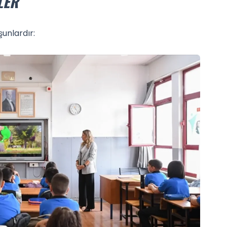
LER
şunlardır: