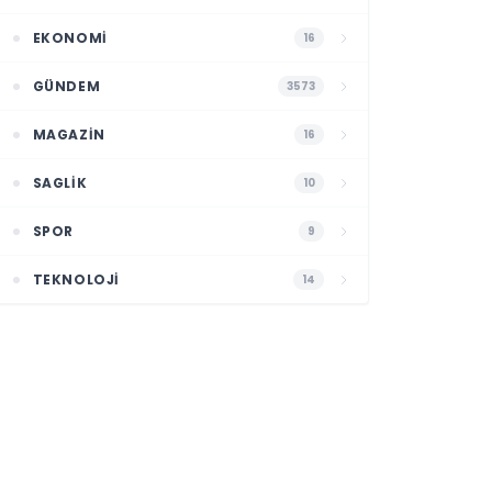
EKONOMI
16
GÜNDEM
3573
MAGAZIN
16
SAGLIK
10
SPOR
9
TEKNOLOJI
14