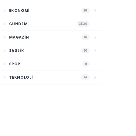
EKONOMI
16
GÜNDEM
3520
MAGAZIN
16
SAGLIK
10
SPOR
9
TEKNOLOJI
14