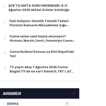
ŞOK'TA HAFTA SONU İNDİRİMLERİ: 8-11
1.
Ağustos 2026 aktüel ürünler kataloğu
Yeni Gelişme: Genetik Temelli Tedavi
2.
Yöntemi Kanserle Mücadelede Çığır
Açıyor
Cuma selası saat kaçta okunuyor?
3.
Giresun, Mersin, İzmir, Osmaniye Cuma
selası ve ezan saatleri
Cuma Hutbesi Konusu ve Dini Hayattaki
4.
Yeri
TV yayın akışı 7 Ağustos 2026 Cuma:
5.
Bugün TV’de ne var? Kanal D, TRT 1, ATV,
Show TV, Star TV, TV8, NOW TV yayın
akışı
KATEGORİLER
DÜNYA
5