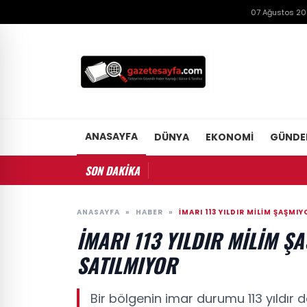
07 Ağustos 2
ANASAYFA
DÜNYA
EKONOMI
GÜND
SON DAKİKA
ANASAYFA
»
HABER
»
İMARI 113 YILDIR MILIM ŞAŞMI
İMARI 113 YILDIR MILIM Ş
SATILMIYOR
Bir bölgenin imar durumu 113 yıldır 