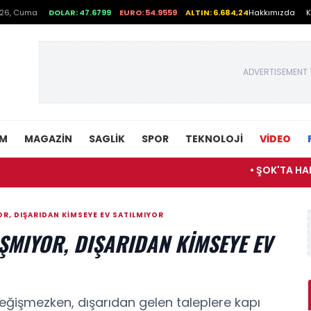
026, Cuma
DOLAR: 47.6799
EURO: 54.9559
ALTIN: 6.684,24
Hakkımızda
K
ADVERTISEMENT 
EM
MAGAZIN
SAGLIK
SPOR
TEKNOLOJI
VİDEO
• ŞOK'TA HAFTA SONU 
YOR, DIŞARIDAN KIMSEYE EV SATILMIYOR
AŞMIYOR, DIŞARIDAN KIMSEYE EV
değişmezken, dışarıdan gelen taleplere kapı