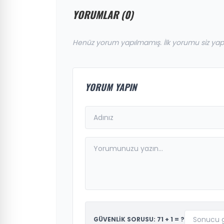
YORUMLAR (0)
Henüz yorum yapılmamış. İlk yorumu siz yap
YORUM YAPIN
GÜVENLİK SORUSU: 71 + 1 = ?