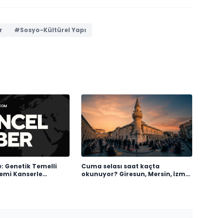
r
#Sosyo-Kültürel Yapı
: Genetik Temelli
Cuma selası saat kaçta
emi Kanserle
okunuyor? Giresun, Mersin, İzmir,
Çığır Açıyor
Osmaniye Cuma selası ve ezan
saatleri