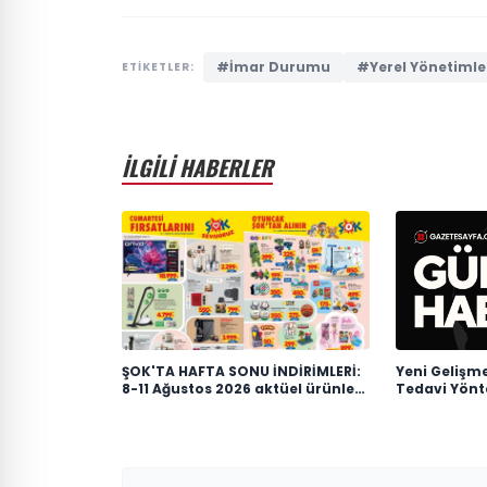
#İmar Durumu
#Yerel Yönetimle
ETİKETLER:
İLGİLİ HABERLER
ŞOK'TA HAFTA SONU İNDİRİMLERİ:
Yeni Gelişme
8-11 Ağustos 2026 aktüel ürünler
Tedavi Yönt
kataloğu
Mücadelede 