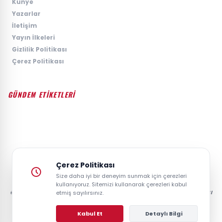
›
Künye
›
Yazarlar
›
İletişim
›
Yayın İlkeleri
›
Gizlilik Politikası
›
Çerez Politikası
GÜNDEM ETİKETLERİ
#GÜNDEM
#SIYASET
#EKONOMI
#SPOR
#TEKNOLOJI
#DÜNYA
#MAGAZIN
Çerez Politikası
Size daha iyi bir deneyim sunmak için çerezleri
kullanıyoruz. Sitemizi kullanarak çerezleri kabul
© 2026 GAZETESAYFA | TÜRKIYE VE DÜNYANIN GÜNCEL HABER POSTASI
etmiş sayılırsınız.
- TÜM HAKLARI SAKLIDIR.
Kabul Et
Detaylı Bilgi