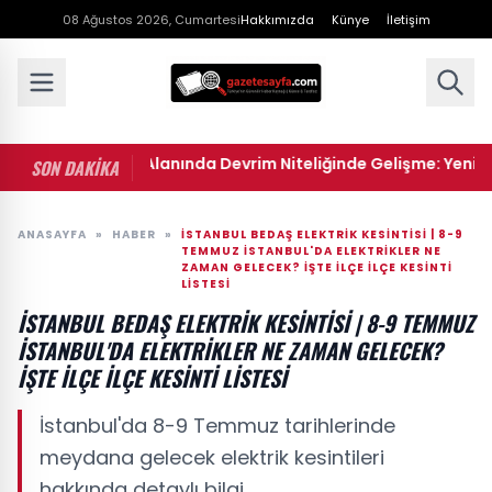
08 Ağustos 2026, Cumartesi
Hakkımızda
Künye
İletişim
 Yapay Zeka Alanında Devrim Niteliğinde Gelişme: Yeni Bir Mode
SON DAKİKA
ANASAYFA
»
HABER
»
İSTANBUL BEDAŞ ELEKTRIK KESINTISI | 8-9
TEMMUZ İSTANBUL'DA ELEKTRIKLER NE
ZAMAN GELECEK? İŞTE ILÇE ILÇE KESINTI
LISTESI
İSTANBUL BEDAŞ ELEKTRIK KESINTISI | 8-9 TEMMUZ
İSTANBUL'DA ELEKTRIKLER NE ZAMAN GELECEK?
İŞTE ILÇE ILÇE KESINTI LISTESI
İstanbul'da 8-9 Temmuz tarihlerinde
meydana gelecek elektrik kesintileri
hakkında detaylı bilgi.