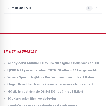
TEKNOLOJI
14
EN ÇOK OKUNANLAR
»
Yapay Zeka Alanında Devrim Niteliğinde Gelişme: Yeni Bir
Model Tanıtıldı
»
İŞKUR MEB personel alımı 2026: Okullara 30 bin güvenlik
görevlisi alımı ne zaman, başvuru şartları neler?
»
Yüzme Sporu: Sağlık ve Performans Üzerindeki Etkileri
»
İllegal Hayatlar: Meclis konusu ne, oyuncuları kimler?
»
Müzik Endüstrisinde Dijital Dönüşüm ve Etkileri
»
Süt Kardeşler filmi ve detayları
»
Araujo'nun Futbol Kariyerindeki Gelişmeler