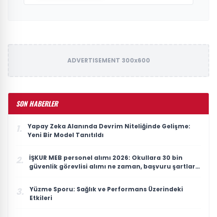
ADVERTISEMENT 300x600
SON HABERLER
Yapay Zeka Alanında Devrim Niteliğinde Gelişme:
1.
Yeni Bir Model Tanıtıldı
İŞKUR MEB personel alımı 2026: Okullara 30 bin
2.
güvenlik görevlisi alımı ne zaman, başvuru şartları
neler?
Yüzme Sporu: Sağlık ve Performans Üzerindeki
3.
Etkileri