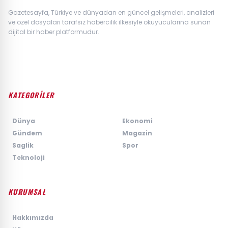
Gazetesayfa, Türkiye ve dünyadan en güncel gelişmeleri, analizleri
ve özel dosyaları tarafsız habercilik ilkesiyle okuyucularına sunan
dijital bir haber platformudur.
KATEGORİLER
›
Dünya
›
Ekonomi
›
Gündem
›
Magazin
›
Saglik
›
Spor
›
Teknoloji
KURUMSAL
›
Hakkımızda