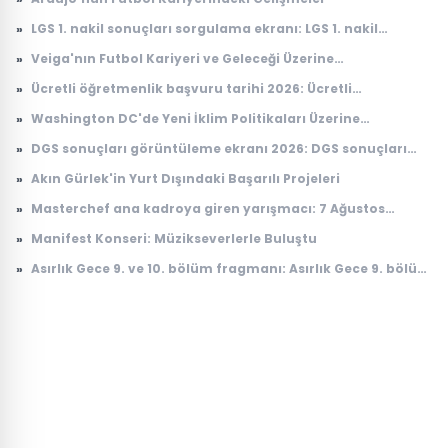
»
LGS 1. nakil sonuçları sorgulama ekranı: LGS 1. nakil
sonuçları açıklandı mı, ne zaman açıklanacak?
»
Veiga'nın Futbol Kariyeri ve Geleceği Üzerine
Değerlendirmeler
»
Ücretli öğretmenlik başvuru tarihi 2026: Ücretli
öğretmenlik başvuruları ne zaman, nasıl yapılır?
»
Washington DC'de Yeni İklim Politikaları Üzerine
Tartışmalar
»
DGS sonuçları görüntüleme ekranı 2026: DGS sonuçları
açıklandı mı, tercihler ne zaman yapılacak?
»
Akın Gürlek'in Yurt Dışındaki Başarılı Projeleri
»
Masterchef ana kadroya giren yarışmacı: 7 Ağustos
Masterchef ana kadroya giren 19. yarışmacı kim oldu?
»
Manifest Konseri: Müzikseverlerle Buluştu
»
Asırlık Gece 9. ve 10. bölüm fragmanı: Asırlık Gece 9. bölüm
ne zaman yayınlanacak?