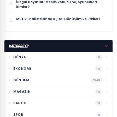
İllegal Hayatlar: Meclis konusu ne, oyuncuları
4.
kimler?
Müzik Endüstrisinde Dijital Dönüşüm ve Etkileri
5.
KATEGORİLER
DÜNYA
5
EKONOMI
16
GÜNDEM
3548
MAGAZIN
16
SAGLIK
10
SPOR
9