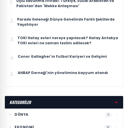
Üçlü savunma ittifakı: Türkiye, Suudi Arabistan ve
1.
Pakistan'dan 'Mekke Anlaşması'
Parade Geleneği Dünya Genelinde Farklı Şekillerde
2.
Yaşatılıyor
TOKİ Hatay evleri nereye yapılacak? Hatay Antakya
3.
TOKİ evleri ne zaman teslim edilecek?
Conor Gallagher'ın Futbol Kariyeri ve Gelişimi
4.
AHBAP Derneği'nin yönetimine kayyum atandı
5.
KATEGORİLER
DÜNYA
5
EKONOMI
16