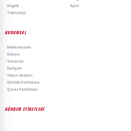
›
Saglik
›
Spor
›
Teknoloji
KURUMSAL
›
Hakkımızda
›
Künye
›
Yazarlar
›
İletişim
›
Yayın İlkeleri
›
Gizlilik Politikası
›
Çerez Politikası
GÜNDEM ETİKETLERİ
#GÜNDEM
#SIYASET
#EKONOMI
#SPOR
#TEKNOLOJI
#DÜNYA