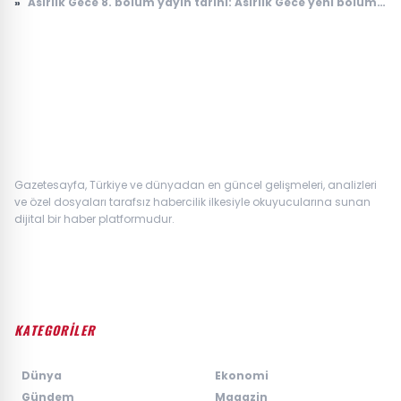
»
Asırlık Gece 8. bölüm yayın tarihi: Asırlık Gece yeni bölüm
ne zaman, saat kaçta yayınlanacak?
Gazetesayfa, Türkiye ve dünyadan en güncel gelişmeleri, analizleri
ve özel dosyaları tarafsız habercilik ilkesiyle okuyucularına sunan
dijital bir haber platformudur.
KATEGORİLER
›
Dünya
›
Ekonomi
›
Gündem
›
Magazin