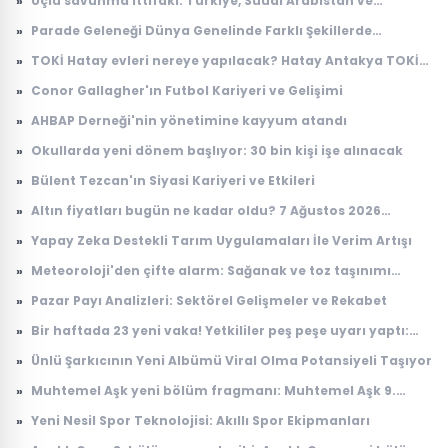
»
Üçlü savunma ittifakı: Türkiye, Suudi Arabistan ve
Pakistan'dan 'Mekke Anlaşması'
»
Parade Geleneği Dünya Genelinde Farklı Şekillerde
Yaşatılıyor
»
TOKİ Hatay evleri nereye yapılacak? Hatay Antakya TOKİ
evleri ne zaman teslim edilecek?
»
Conor Gallagher'ın Futbol Kariyeri ve Gelişimi
»
AHBAP Derneği'nin yönetimine kayyum atandı
»
Okullarda yeni dönem başlıyor: 30 bin kişi işe alınacak
»
Bülent Tezcan'ın Siyasi Kariyeri ve Etkileri
»
Altın fiyatları bugün ne kadar oldu? 7 Ağustos 2026
çeyrek, cumhuriyet, 24 ayar gram altın fiyatı
»
Yapay Zeka Destekli Tarım Uygulamaları İle Verim Artışı
»
Meteoroloji'den çifte alarm: Sağanak ve toz taşınımı
uyarısı geldi
»
Pazar Payı Analizleri: Sektörel Gelişmeler ve Rekabet
»
Bir haftada 23 yeni vaka! Yetkililer peş peşe uyarı yaptı:
Riskli bölgeler açıklandı
»
Ünlü Şarkıcının Yeni Albümü Viral Olma Potansiyeli Taşıyor
»
Muhtemel Aşk yeni bölüm fragmanı: Muhtemel Aşk 9.
bölüm fragmanı yayınlandı mı, ne zaman yayınlanacak?
»
Yeni Nesil Spor Teknolojisi: Akıllı Spor Ekipmanları