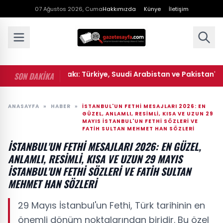
07 Ağustos 2026, Cuma
Hakkımızda
Künye
İletişim
ü savunma ittifakı: Türkiye, Suudi Arabistan ve Pakistan'dan 
SON DAKİKA
ANASAYFA
»
HABER
»
İSTANBUL'UN FETHI MESAJLARI 2026: EN
GÜZEL, ANLAMLI, RESIMLI, KISA VE UZUN 29
MAYIS İSTANBUL'UN FETHI SÖZLERI VE
FATIH SULTAN MEHMET HAN SÖZLERI
İSTANBUL'UN FETHI MESAJLARI 2026: EN GÜZEL,
ANLAMLI, RESIMLI, KISA VE UZUN 29 MAYIS
İSTANBUL'UN FETHI SÖZLERI VE FATIH SULTAN
MEHMET HAN SÖZLERI
29 Mayıs İstanbul'un Fethi, Türk tarihinin en
önemli dönüm noktalarından biridir. Bu özel