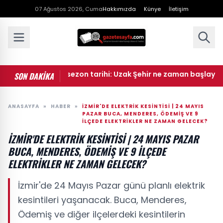
07 Ağustos 2026, Cuma
Hakkımızda
Künye
İletişim
ak Şehir yeni sezon tarihi: Uzak Şehir ne zaman başlayacak?
SON DAKİKA
ANASAYFA
»
HABER
»
İZMİR'DE ELEKTRİK KESİNTİSİ | 24 MAYIS
PAZAR BUCA, MENDERES, ÖDEMIŞ VE 9
İLÇEDE ELEKTRIKLER NE ZAMAN GELECEK?
İZMİR'DE ELEKTRİK KESİNTİSİ | 24 MAYIS PAZAR
BUCA, MENDERES, ÖDEMIŞ VE 9 İLÇEDE
ELEKTRIKLER NE ZAMAN GELECEK?
İzmir'de 24 Mayıs Pazar günü planlı elektrik
kesintileri yaşanacak. Buca, Menderes,
Ödemiş ve diğer ilçelerdeki kesintilerin