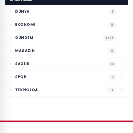
DÜNYA
5
EKONOMI
16
GÜNDEM
3495
MAGAZIN
16
SAGLIK
10
SPOR
9
TEKNOLOJI
14