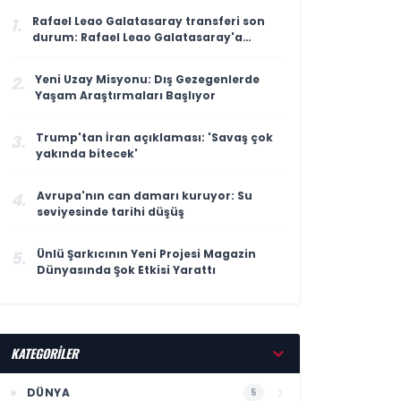
Rafael Leao Galatasaray transferi son
1.
durum: Rafael Leao Galatasaray'a
gelecek mi, maliyeti ne kadar?
Yeni Uzay Misyonu: Dış Gezegenlerde
2.
Yaşam Araştırmaları Başlıyor
Trump'tan İran açıklaması: 'Savaş çok
3.
yakında bitecek'
Avrupa'nın can damarı kuruyor: Su
4.
seviyesinde tarihi düşüş
Ünlü Şarkıcının Yeni Projesi Magazin
5.
Dünyasında Şok Etkisi Yarattı
KATEGORİLER
DÜNYA
5