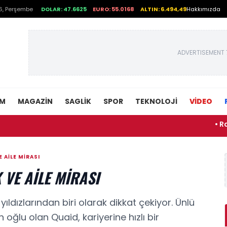
6, Perşembe
DOLAR: 47.6625
EURO: 55.0168
ALTIN: 6.494,49
Hakkımızda
ADVERTISEMENT 
EM
MAGAZIN
SAGLIK
SPOR
TEKNOLOJI
VİDEO
• Rafael Le
 AILE MIRASI
 VE AILE MIRASI
ıldızlarından biri olarak dikkat çekiyor. Ünlü
ğlu olan Quaid, kariyerine hızlı bir