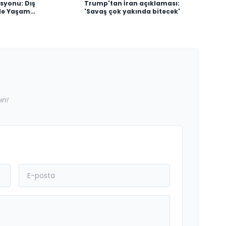
syonu: Dış
Trump'tan İran açıklaması:
de Yaşam
'Savaş çok yakında bitecek'
ı Başlıyor
ın!