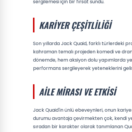
sergilemesi için bir fırsat sundu.
KARIYER ÇEŞITLILIĞI
Son yıllarda Jack Quaid, farklı türlerdeki pr
kahraman temalı projeden komedi ve dramay
dönemde, hem aksiyon dolu yapımlarda yer 
performans sergileyerek yeteneklerini gelişt
AILE MIRASI VE ETKISI
Jack Quaid'in ünlü ebeveynleri, onun kariye
durumu avantaja çevirmekten çok, kendi ye
sıradan bir karakter olarak tanımlanan Qua