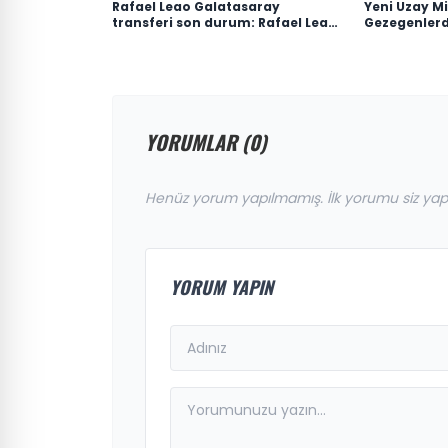
Rafael Leao Galatasaray
Yeni Uzay Mi
transferi son durum: Rafael Leao
Gezegenler
Galatasaray'a gelecek mi,
Araştırmalar
maliyeti ne kadar?
YORUMLAR (0)
Henüz yorum yapılmamış. İlk yorumu siz yap
YORUM YAPIN