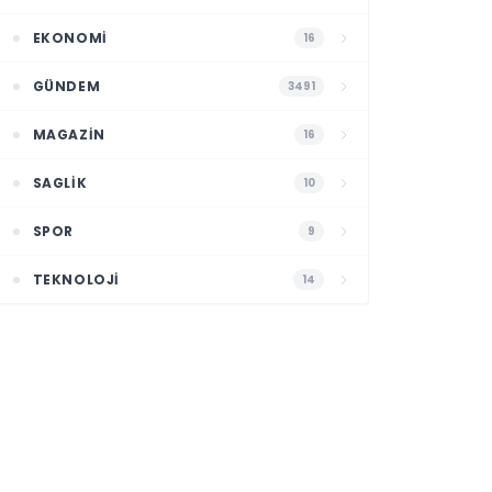
EKONOMI
16
GÜNDEM
3491
MAGAZIN
16
SAGLIK
10
SPOR
9
TEKNOLOJI
14