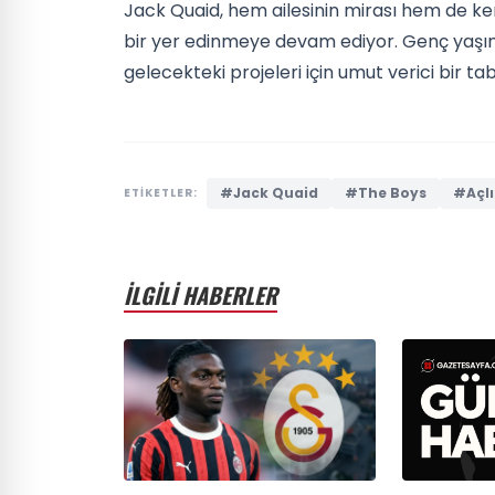
Jack Quaid, hem ailesinin mirası hem de ke
bir yer edinmeye devam ediyor. Genç yaşın
gelecekteki projeleri için umut verici bir tab
#Jack Quaid
#The Boys
#Açlı
ETİKETLER:
İLGİLİ HABERLER