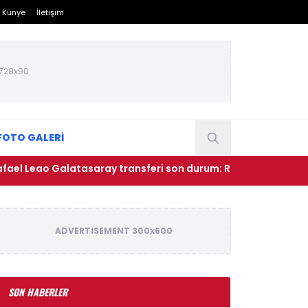
Künye
İletişim
728x90
FOTO GALERİ
ao Galatasaray transferi son durum: Rafael Leao Galatasaray
ADVERTISEMENT 300x600
SON HABERLER