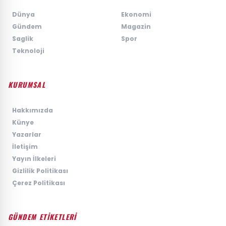
›
Dünya
›
Ekonomi
›
Gündem
›
Magazin
›
Saglik
›
Spor
›
Teknoloji
KURUMSAL
›
Hakkımızda
›
Künye
›
Yazarlar
›
İletişim
›
Yayın İlkeleri
›
Gizlilik Politikası
›
Çerez Politikası
GÜNDEM ETİKETLERİ