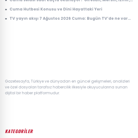
Osmaniye Cuma selası ve ezan saatleri
»
Cuma Hutbesi Konusu ve Dini Hayattaki Yeri
»
TV yayın akışı 7 Ağustos 2026 Cuma: Bugün TV’de ne var?
Kanal D, TRT 1, ATV, Show TV, Star TV, TV8, NOW TV yayın
akışı
Gazetesayfa, Türkiye ve dünyadan en güncel gelişmeleri, analizleri
ve özel dosyaları tarafsız habercilik ilkesiyle okuyucularına sunan
dijital bir haber platformudur.
KATEGORİLER