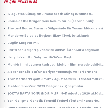
EN ÇOK OKUNANLAR
»
12 Ağustos Güneş tutulması saati: Güneş tutulması
Türkiye'den görülecek mi?
»
House of the Dragon yeni bölüm tarihi (sezon finali)!
House of the Dragon 3. sezon 8. bölüm ne zaman
»
The Last House: Savaşın Gölgesinde Bir Yaşam Mücadelesi
yayınlanacak?
»
Menderes Belediye Başkanı İlkay Çiçek tutuklandı
»
Bugün Maç Var mı?
»
Hafta sonu dışarı çıkacaklar dikkat: İstanbul'a sağanak
yağış geliyor
»
Uzayda Yeni Bir Gelişme: NASA'nın Keşfi
»
Muhbir filmi oyuncu kadrosu: Muhbir filmi nerede çekildi,
konusu ne?
»
Alexander Sörloth'un Kariyer Yolculuğu ve Performansı
»
Transfermarkt çöktü mü? 7 Ağustos 2026 Transfermarkt
neden açılmıyor?
»
Efe Mandıracı'nın 2023 Yılı İçindeki Çalışmaları
»
ŞOK'TA HAFTA SONU İNDİRİMLERİ: 8-11 Ağustos 2026 aktüel
ürünler kataloğu
»
Yeni Gelişme: Genetik Temelli Tedavi Yöntemi Kanserle
Mücadelede Çığır Açıyor
»
Cuma selası saat kaçta okunuyor? Giresun, Mersin, İzmir,