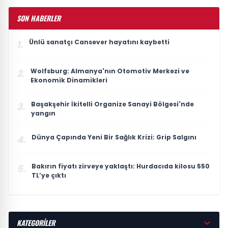
SON HABERLER
Ünlü sanatçı Cansever hayatını kaybetti
1.
Wolfsburg: Almanya'nın Otomotiv Merkezi ve
2.
Ekonomik Dinamikleri
Başakşehir İkitelli Organize Sanayi Bölgesi'nde
3.
yangın
Dünya Çapında Yeni Bir Sağlık Krizi: Grip Salgını
4.
Bakırın fiyatı zirveye yaklaştı: Hurdacıda kilosu 550
5.
TL’ye çıktı
KATEGORİLER