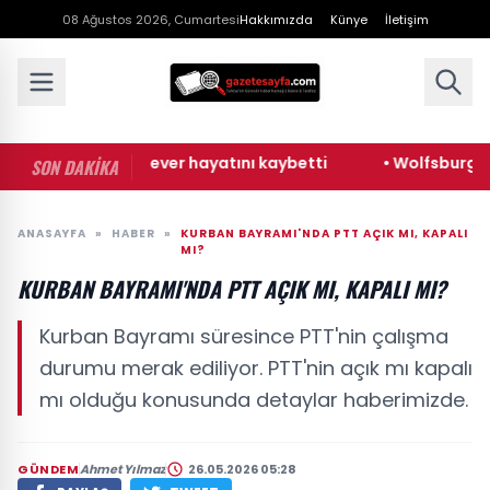
08 Ağustos 2026, Cumartesi
Hakkımızda
Künye
İletişim
 sanatçı Cansever hayatını kaybetti
• Wolfsburg: Alman
SON DAKİKA
ANASAYFA
»
HABER
»
KURBAN BAYRAMI'NDA PTT AÇIK MI, KAPALI
MI?
KURBAN BAYRAMI'NDA PTT AÇIK MI, KAPALI MI?
Kurban Bayramı süresince PTT'nin çalışma
durumu merak ediliyor. PTT'nin açık mı kapalı
mı olduğu konusunda detaylar haberimizde.
GÜNDEM
Ahmet Yılmaz
26.05.2026 05:28