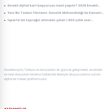
»
Emekli dijital kart başvurusu nasıl yapılır? 2026 Emekli
Kart nerelerde geçerli, ne işe yarıyor?
»
Yeni Bir Tedavi Yöntemi: Genetik Mühendisliği ile Kanserle
Savaş
»
Isparta'da toprağın altından çıkan 1.500 yıllık eser
dünyada tek çıktı! Arkeologlar heyecanla açıkladı
Gazetesayfa, Türkiye ve dünyadan en güncel gelişmeleri, analizleri
ve özel dosyaları tarafsız habercilik ilkesiyle okuyucularına sunan
dijital bir haber platformudur.