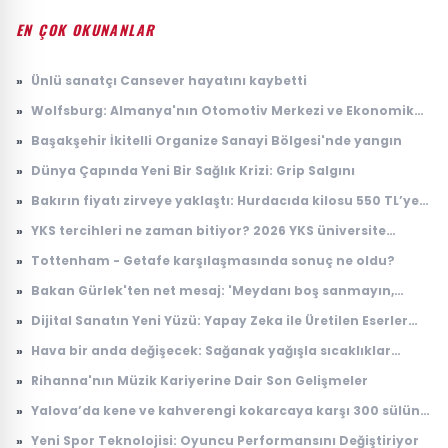
EN ÇOK OKUNANLAR
»
Ünlü sanatçı Cansever hayatını kaybetti
»
Wolfsburg: Almanya'nın Otomotiv Merkezi ve Ekonomik
Dinamikleri
»
Başakşehir İkitelli Organize Sanayi Bölgesi'nde yangın
»
Dünya Çapında Yeni Bir Sağlık Krizi: Grip Salgını
»
Bakırın fiyatı zirveye yaklaştı: Hurdacıda kilosu 550 TL’ye
çıktı
»
YKS tercihleri ne zaman bitiyor? 2026 YKS üniversite
tercihlerinin son günü ne zaman?
»
Tottenham - Getafe karşılaşmasında sonuç ne oldu?
»
Bakan Gürlek'ten net mesaj: 'Meydanı boş sanmayın,
devlet buradadır'
»
Dijital Sanatın Yeni Yüzü: Yapay Zeka ile Üretilen Eserler
Sergilenmeye Başladı
»
Hava bir anda değişecek: Sağanak yağışla sıcaklıklar
düşüyor
»
Rihanna'nın Müzik Kariyerine Dair Son Gelişmeler
»
Yalova’da kene ve kahverengi kokarcaya karşı 300 sülün
salındı
»
Yeni Spor Teknolojisi: Oyuncu Performansını Değiştiriyor