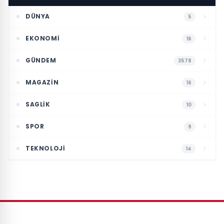
DÜNYA
5
EKONOMI
16
GÜNDEM
3578
MAGAZIN
16
SAGLIK
10
SPOR
9
TEKNOLOJI
14