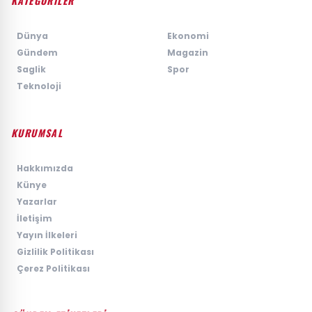
KATEGORİLER
›
Dünya
›
Ekonomi
›
Gündem
›
Magazin
›
Saglik
›
Spor
›
Teknoloji
KURUMSAL
›
Hakkımızda
›
Künye
›
Yazarlar
›
İletişim
›
Yayın İlkeleri
›
Gizlilik Politikası
›
Çerez Politikası