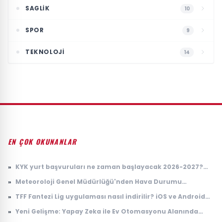
SAGLIK
10
SPOR
9
TEKNOLOJI
14
EN ÇOK OKUNANLAR
»
KYK yurt başvuruları ne zaman başlayacak 2026-2027?
GSB yurt başvurusu başladı mı, nereden yapılır? (e-
»
Meteoroloji Genel Müdürlüğü'nden Hava Durumu
Devlet)
Tahminleri
»
TFF Fantezi Lig uygulaması nasıl indirilir? iOS ve Android
indirme adımları
»
Yeni Gelişme: Yapay Zeka ile Ev Otomasyonu Alanında
Çığır Açan Teknoloji