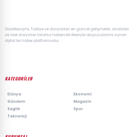
Gazetesayfa, Türkiye ve dünyadan en güncel gelişmeleri, analizleri
ve özel dosyaları tarafsız habercilik ilkesiyle okuyucularına sunan
dijital bir haber platformudur.
KATEGORİLER
›
Dünya
›
Ekonomi
›
Gündem
›
Magazin
›
Saglik
›
Spor
›
Teknoloji
KURUMSAL