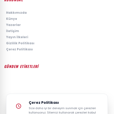
›
Hakkımızda
›
Künye
›
Yazarlar
›
İletişim
›
Yayın İlkeleri
›
Gizlilik Politikası
›
Çerez Politikası
GÜNDEM ETİKETLERİ
#GÜNDEM
#SIYASET
#EKONOMI
#SPOR
#TEKNOLOJI
#DÜNYA
#MAGAZIN
Çerez Politikası
Size daha iyi bir deneyim sunmak için çerezleri
kullanıyoruz. Sitemizi kullanarak çerezleri kabul