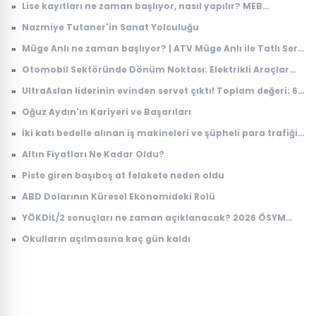
»
Lise kayıtları ne zaman başlıyor, nasıl yapılır? MEB
Anadolu, Fen, Meslek Lisesi 9, 10, 11, 12. sınıf kayıt süreci |
»
Nazmiye Tutaner'in Sanat Yolculuğu
2026 lise kayıt takvimi
»
Müge Anlı ne zaman başlıyor? | ATV Müge Anlı ile Tatlı Sert
yeni sezon ne zaman, hangi gün başlıyor? 2026 ilk bölüm
»
Otomobil Sektöründe Dönüm Noktası: Elektrikli Araçlar
tarihi
İçin Yeni Batarya Teknolojisi
»
UltraAslan liderinin evinden servet çıktı! Toplam değeri: 65
milyon lira
»
Oğuz Aydın'ın Kariyeri ve Başarıları
»
İki katı bedelle alınan iş makineleri ve şüpheli para trafiği
soruldu: Suçu eşine attı
»
Altın Fiyatları Ne Kadar Oldu?
»
Piste giren başıboş at felakete neden oldu
»
ABD Dolarının Küresel Ekonomideki Rolü
»
YÖKDİL/2 sonuçları ne zaman açıklanacak? 2026 ÖSYM
YÖKDİL sonuç sorgulama ekranı
»
Okulların açılmasına kaç gün kaldı