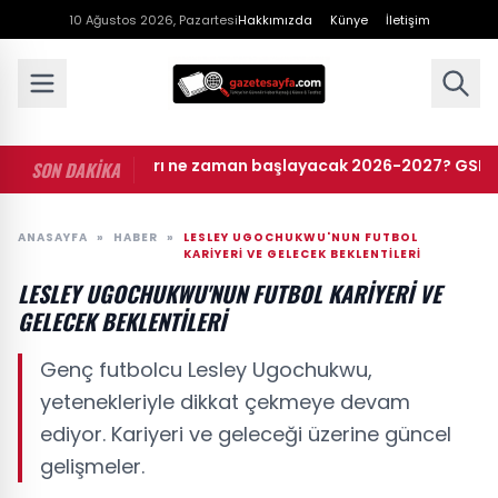
10 Ağustos 2026, Pazartesi
Hakkımızda
Künye
İletişim
yurt başvuruları ne zaman başlayacak 2026-2027? GSB yurt ba
SON DAKİKA
ANASAYFA
»
HABER
»
LESLEY UGOCHUKWU'NUN FUTBOL
KARIYERI VE GELECEK BEKLENTILERI
LESLEY UGOCHUKWU'NUN FUTBOL KARIYERI VE
GELECEK BEKLENTILERI
Genç futbolcu Lesley Ugochukwu,
yetenekleriyle dikkat çekmeye devam
ediyor. Kariyeri ve geleceği üzerine güncel
gelişmeler.