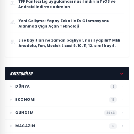
TFF Fantezi Lig uygulaması nasıl indirilir? iOS ve
3.
Android indirme adımları
Yeni Gelişme: Yapay Zeka ile Ev Otomasyonu
4.
Alanında Çığır Açan Teknoloji
Lise kayıtları ne zaman başlıyor, nasıl yapılır? MEB
5.
Anadolu, Fen, Meslek Lisesi 9, 10, 11, 12. sınıf kayıt
süreci | 2026 lise kayıt takvimi
KATEGORİLER
DÜNYA
5
EKONOMI
16
GÜNDEM
3643
MAGAZIN
16