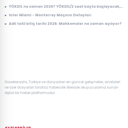
Biri
»
YÖKDİL ne zaman 2026? YÖKDİL/2 saat kaçta başlayacak,
kaçta bitecek?
»
Inter Miami - Monterrey Maçının Detayları
»
Adli tatil bitiş tarihi 2026: Mahkemeler ne zaman açılıyor?
Gazetesayfa, Türkiye ve dünyadan en güncel gelişmeleri, analizleri
ve özel dosyaları tarafsız habercilik ilkesiyle okuyucularına sunan
dijital bir haber platformudur.