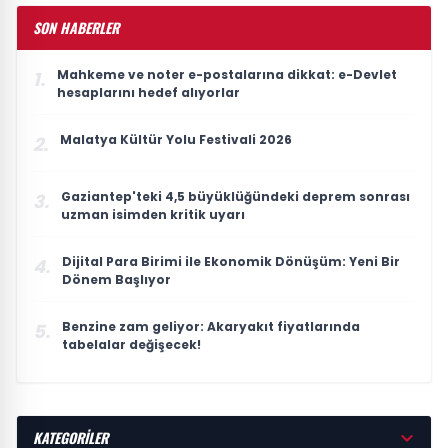
SON HABERLER
Mahkeme ve noter e-postalarına dikkat: e-Devlet
1.
hesaplarını hedef alıyorlar
Malatya Kültür Yolu Festivali 2026
2.
Gaziantep'teki 4,5 büyüklüğündeki deprem sonrası
3.
uzman isimden kritik uyarı
Dijital Para Birimi ile Ekonomik Dönüşüm: Yeni Bir
4.
Dönem Başlıyor
Benzine zam geliyor: Akaryakıt fiyatlarında
5.
tabelalar değişecek!
KATEGORİLER