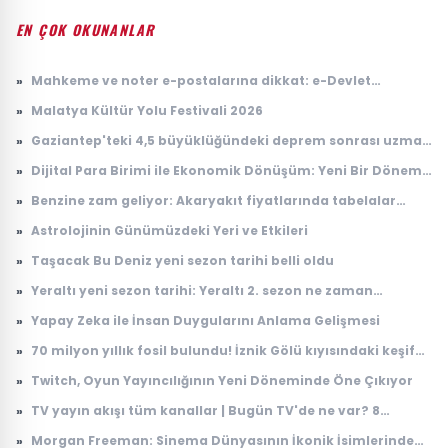
EN ÇOK OKUNANLAR
»
Mahkeme ve noter e-postalarına dikkat: e-Devlet
hesaplarını hedef alıyorlar
»
Malatya Kültür Yolu Festivali 2026
»
Gaziantep'teki 4,5 büyüklüğündeki deprem sonrası uzman
isimden kritik uyarı
»
Dijital Para Birimi ile Ekonomik Dönüşüm: Yeni Bir Dönem
Başlıyor
»
Benzine zam geliyor: Akaryakıt fiyatlarında tabelalar
değişecek!
»
Astrolojinin Günümüzdeki Yeri ve Etkileri
»
Taşacak Bu Deniz yeni sezon tarihi belli oldu
»
Yeraltı yeni sezon tarihi: Yeraltı 2. sezon ne zaman
başlayacak?
»
Yapay Zeka ile İnsan Duygularını Anlama Gelişmesi
»
70 milyon yıllık fosil bulundu! İznik Gölü kıyısındaki keşif
dikkat çekti
»
Twitch, Oyun Yayıncılığının Yeni Döneminde Öne Çıkıyor
»
TV yayın akışı tüm kanallar | Bugün TV'de ne var? 8
Ağustos 2026 Cumartesi hangi diziler ve filmler var?
»
Morgan Freeman: Sinema Dünyasının İkonik İsimlerinden