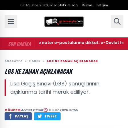
09 Ağustos 2026, Pazar
Hakkımızda
Künye
İletişim
• Mahkeme ve noter e-postalarına dikkat: e-Devlet hesapları
SON DAKİKA
ANASAYFA
»
HABER
»
LGS NE ZAMAN AÇIKLANACAK
LGS NE ZAMAN AÇIKLANACAK
Lise Geçiş Sınavı (LGS) sonuçlarının
açıklanma tarihi merak ediliyor.
GÜNDEM
Ahmet Yılmaz
08.07.2026 07:55
PAYLAŞ
TWEET