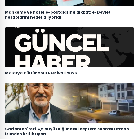
Mahkeme ve noter e-postalarına dikkat: e-Devlet
hesaplarını hedef alıyorlar
Malatya Kültür Yolu Festivali 2026
Gaziantep'teki 4,5 büyüklüğündeki deprem sonrası uzman
isimden kritik uyarı