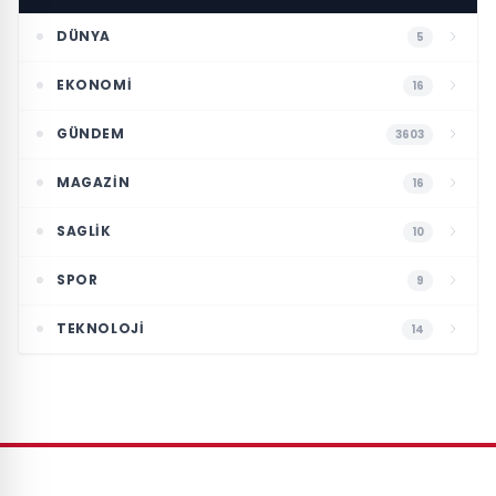
DÜNYA
5
EKONOMI
16
GÜNDEM
3603
MAGAZIN
16
SAGLIK
10
SPOR
9
TEKNOLOJI
14