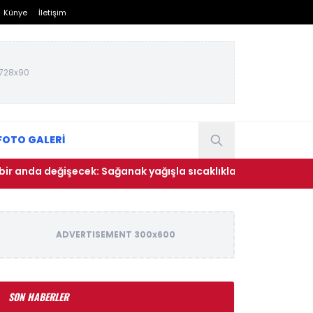
Künye
İletişim
728x90
FOTO GALERİ
eğişecek: Sağanak yağışla sıcaklıklar düşüyor
• Rihanna
ADVERTISEMENT 300x600
SON HABERLER