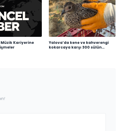
 Müzik Kariyerine
Yalova’da kene ve kahverengi
lişmeler
kokarcaya karşı 300 sülün
salındı
ın!