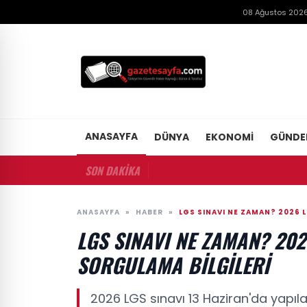
08 Ağustos 2026
ANASAYFA
DÜNYA
EKONOMI
GÜND
SON DAKİKA
ANASAYFA
»
HABER
»
LGS SINAVI NE ZAMAN? 2026 L
LGS SINAVI NE ZAMAN? 2026
SORGULAMA BILGILERI
2026 LGS sınavı 13 Haziran'da yapıla