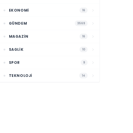
EKONOMI
16
GÜNDEM
3569
MAGAZIN
16
SAGLIK
10
SPOR
9
TEKNOLOJI
14