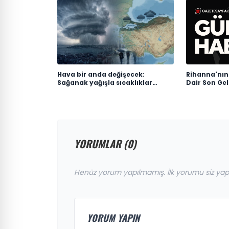
Hava bir anda değişecek:
Rihanna'nın
Sağanak yağışla sıcaklıklar
Dair Son Ge
düşüyor
YORUMLAR (0)
Henüz yorum yapılmamış. İlk yorumu siz yap
YORUM YAPIN