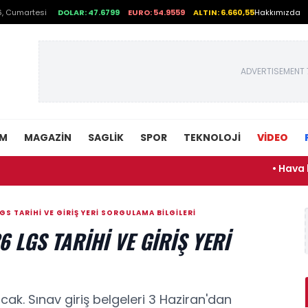
, Cumartesi
DOLAR: 47.6799
EURO: 54.9559
ALTIN: 6.660,55
Hakkımızda
ADVERTISEMENT 
EM
MAGAZIN
SAGLIK
SPOR
TEKNOLOJI
VİDEO
• Hava bir anda d
GS TARIHI VE GIRIŞ YERI SORGULAMA BILGILERI
 LGS TARIHI VE GIRIŞ YERI
cak. Sınav giriş belgeleri 3 Haziran'dan