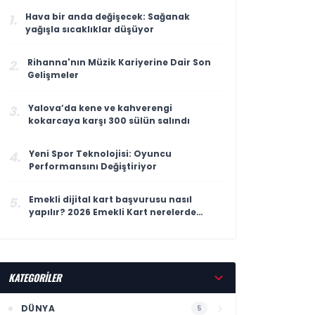
Hava bir anda değişecek: Sağanak
1.
yağışla sıcaklıklar düşüyor
Rihanna'nın Müzik Kariyerine Dair Son
2.
Gelişmeler
Yalova’da kene ve kahverengi
3.
kokarcaya karşı 300 sülün salındı
Yeni Spor Teknolojisi: Oyuncu
4.
Performansını Değiştiriyor
Emekli dijital kart başvurusu nasıl
5.
yapılır? 2026 Emekli Kart nerelerde
geçerli, ne işe yarıyor?
KATEGORİLER
DÜNYA
5