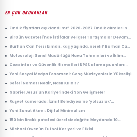
EN ÇOK OKUNANLAR
»
Fındık fiyatları açıklandı mı? 2026-2027 Fındık alımları ne
zaman yapılacak? TMO fındık fiyatları
»
BirGün Gazetesi'nde İstifalar ve İçsel Tartışmalar Devam
Ediyor
»
Burhan Can Terzi kimdir, kaç yaşında, nereli? Burhan Can
Terzi ne iş yapıyor?
»
Meteoroloji Genel Müdürlüğü Hava Tahminleri ve İklim
Değişikliği Üzerine Çalışmaları
»
Ceza İnfaz ve Güvenlik Hizmetleri KPSS atama puanları:
2026 İKM lise P94 taban puanı
»
Yeni Sosyal Medya Fenomeni: Genç Müzisyenlerin Yükselişi
»
Seferi Namazı Nedir, Nasıl Kılınır?
»
Gabriel Jesus'un Kariyerindeki Son Gelişmeler
»
Rüşvet kamerada: İzmit Belediyesi'ne 'yolsuzluk'
soruşturmasında yeni görüntüler
»
Yeni Sanat Akımı: Dijital Minimalizm
»
150 bin liralık patatesi ücretsiz dağıttı: Meydanda 10
dakikada tek patates kalmadı
»
Michael Owen'ın Futbol Kariyeri ve Etkisi