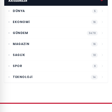
KATEGORİLER
DÜNYA
5
EKONOMI
16
GÜNDEM
3478
MAGAZIN
16
SAGLIK
10
SPOR
9
TEKNOLOJI
14