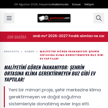
06 Ağustos 2026, Perşembe
Hakkımızda
Künye
İletişim
fiyatları açıklandı mı? 2026-2027 Fındık alımları ne zaman yapı
SON DAKİKA
ANASAYFA
»
HABER
»
MALIYETINI GÖREN INANAMIYOR: ŞEHRIN
ORTASINA KLIMA GEREKTIRMEYEN BUZ GIBI
EV YAPTILAR!
MALIYETINI GÖREN INANAMIYOR: ŞEHRIN
ORTASINA KLIMA GEREKTIRMEYEN BUZ GIBI EV
YAPTILAR!
Yeni bir mimari proje, şehir merkezine klima
gerektirmeyen ve doğal soğutma
sistemleriyle donatılmış evler inşa etti.