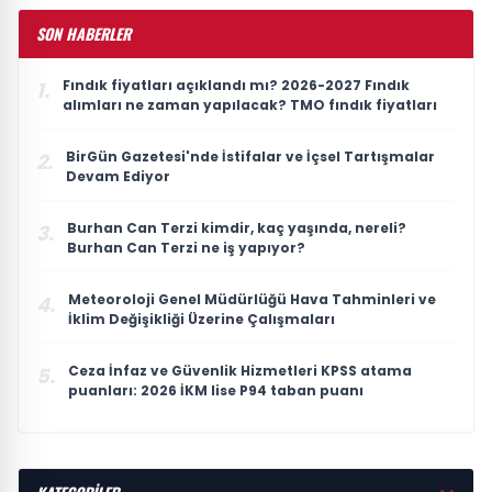
SON HABERLER
Fındık fiyatları açıklandı mı? 2026-2027 Fındık
1.
alımları ne zaman yapılacak? TMO fındık fiyatları
BirGün Gazetesi'nde İstifalar ve İçsel Tartışmalar
2.
Devam Ediyor
Burhan Can Terzi kimdir, kaç yaşında, nereli?
3.
Burhan Can Terzi ne iş yapıyor?
Meteoroloji Genel Müdürlüğü Hava Tahminleri ve
4.
İklim Değişikliği Üzerine Çalışmaları
Ceza İnfaz ve Güvenlik Hizmetleri KPSS atama
5.
puanları: 2026 İKM lise P94 taban puanı