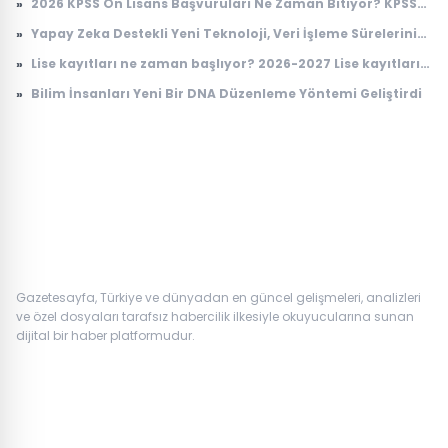
»
2026 KPSS Ön Lisans Başvuruları Ne Zaman Bitiyor? KPSS
Ön Lisans Sınav Ücreti Ne Kadar?
»
Yapay Zeka Destekli Yeni Teknoloji, Veri İşleme Sürelerini
Devrimsel Şekilde Kısaltıyor
»
Lise kayıtları ne zaman başlıyor? 2026-2027 Lise kayıtları
nasıl yapılacak?
»
Bilim İnsanları Yeni Bir DNA Düzenleme Yöntemi Geliştirdi
Gazetesayfa, Türkiye ve dünyadan en güncel gelişmeleri, analizleri
ve özel dosyaları tarafsız habercilik ilkesiyle okuyucularına sunan
dijital bir haber platformudur.