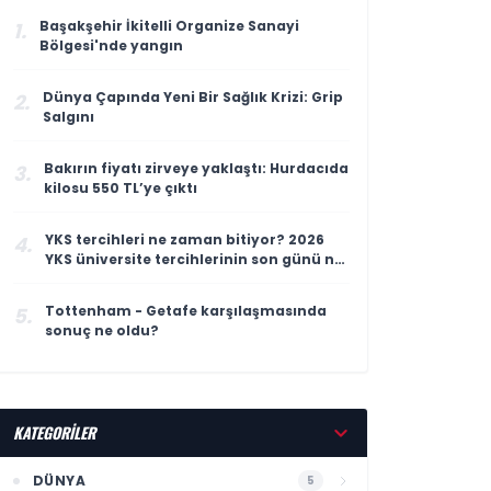
Başakşehir İkitelli Organize Sanayi
1.
Bölgesi'nde yangın
Dünya Çapında Yeni Bir Sağlık Krizi: Grip
2.
Salgını
Bakırın fiyatı zirveye yaklaştı: Hurdacıda
3.
kilosu 550 TL’ye çıktı
YKS tercihleri ne zaman bitiyor? 2026
4.
YKS üniversite tercihlerinin son günü ne
zaman?
Tottenham - Getafe karşılaşmasında
5.
sonuç ne oldu?
KATEGORİLER
DÜNYA
5