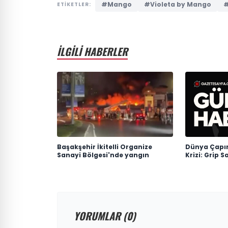
#Mango
#Violeta by Mango
#
ETİKETLER:
İLGİLİ HABERLER
Başakşehir İkitelli Organize
Dünya Çapın
Sanayi Bölgesi'nde yangın
Krizi: Grip S
YORUMLAR (0)