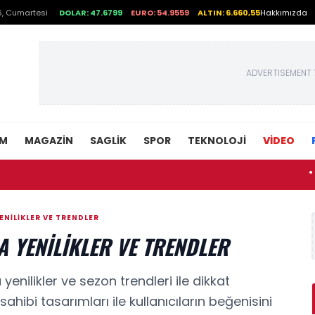
, Cumartesi
DOLAR: 47.6799
EURO: 54.9559
ALTIN: 6.660,55
Hakkımızda
ADVERTISEMENT 
EM
MAGAZIN
SAGLIK
SPOR
TEKNOLOJI
VİDEO
• Başakşe
NILIKLER VE TRENDLER
 YENILIKLER VE TRENDLER
ilikler ve sezon trendleri ile dikkat
sahibi tasarımları ile kullanıcıların beğenisini