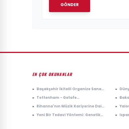
GÖNDER
EN ÇOK OKUNANLAR
»
Başakşehir İkitelli Organize Sanayi
»
Düny
Bölgesi'nde yangın
Krizi
»
Tottenham - Getafe
»
Baka
karşılaşmasında sonuç ne oldu?
'Mey
»
Rihanna'nın Müzik Kariyerine Dair
»
Yalo
bura
Son Gelişmeler
koka
»
Yeni Bir Tedavi Yöntemi: Genetik
»
Ispa
Mühendisliği ile Kanserle Savaş
1.500
Arke