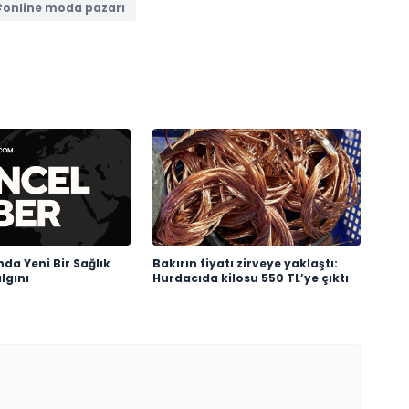
online moda pazarı
da Yeni Bir Sağlık
Bakırın fiyatı zirveye yaklaştı:
algını
Hurdacıda kilosu 550 TL’ye çıktı