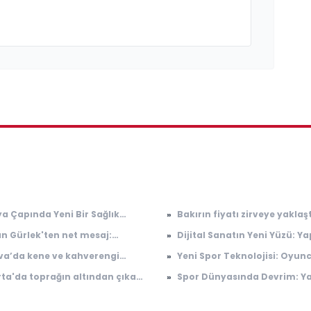
a Çapında Yeni Bir Sağlık
»
Bakırın fiyatı zirveye yaklaşt
: Grip Salgını
Hurdacıda kilosu 550 TL’ye ç
n Gürlek'ten net mesaj:
»
Dijital Sanatın Yeni Yüzü: Y
danı boş sanmayın, devlet
Zeka ile Üretilen Eserler
va’da kene ve kahverengi
»
Yeni Spor Teknolojisi: Oyun
dadır'
Sergilenmeye Başladı
rcaya karşı 300 sülün salındı
Performansını Değiştiriyor
rta'da toprağın altından çıkan
»
Spor Dünyasında Devrim: Y
 yıllık eser dünyada tek çıktı!
Zeka Antrenörler Geliyor
ologlar heyecanla açıkladı