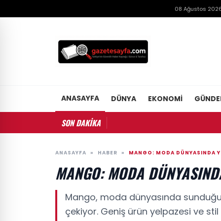
08 Ağustos 2026
ANASAYFA
DÜNYA
EKONOMI
GÜND
SON DAKİKA
ANASAYFA
»
HABER
»
MANGO: MODA DÜNYASINDA YE
MANGO: MODA DÜNYASINDA
Mango, moda dünyasında sunduğu yen
çekiyor. Geniş ürün yelpazesi ve stil 