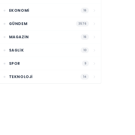
EKONOMI
16
GÜNDEM
3576
MAGAZIN
16
SAGLIK
10
SPOR
9
TEKNOLOJI
14