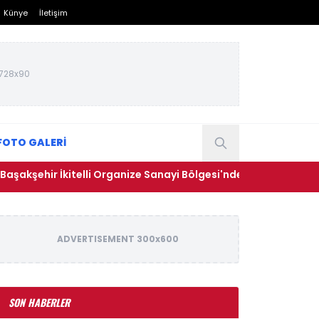
Künye
İletişim
728x90
FOTO GALERİ
hir İkitelli Organize Sanayi Bölgesi'nde yangın
• Dünya 
ADVERTISEMENT 300x600
SON HABERLER