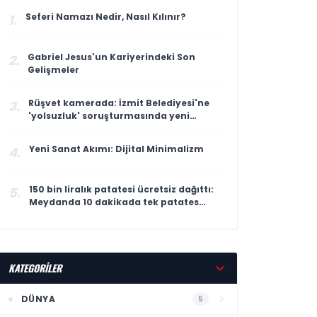
Seferi Namazı Nedir, Nasıl Kılınır?
1.
Gabriel Jesus'un Kariyerindeki Son
2.
Gelişmeler
Rüşvet kamerada: İzmit Belediyesi'ne
3.
'yolsuzluk' soruşturmasında yeni
görüntüler
Yeni Sanat Akımı: Dijital Minimalizm
4.
150 bin liralık patatesi ücretsiz dağıttı:
5.
Meydanda 10 dakikada tek patates
kalmadı
KATEGORİLER
DÜNYA
5