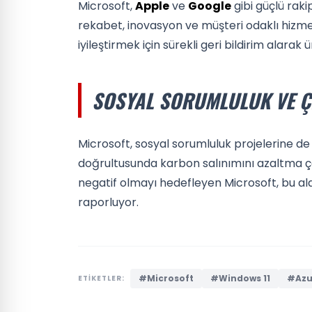
Microsoft,
Apple
ve
Google
gibi güçlü rak
rekabet, inovasyon ve müşteri odaklı hizmetl
iyileştirmek için sürekli geri bildirim alarak
SOSYAL SORUMLULUK VE Ç
Microsoft, sosyal sorumluluk projelerine de ö
doğrultusunda karbon salınımını azaltma ça
negatif olmayı hedefleyen Microsoft, bu ala
raporluyor.
#Microsoft
#Windows 11
#Azu
ETİKETLER: