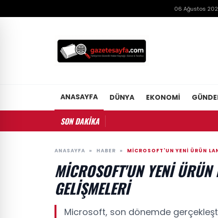
06 Ağustos 202
ANASAYFA
DÜNYA
EKONOMI
GÜND
SON DAKİKA
ANASAYFA
»
HABER
»
MICROSOFT'UN YENI ÜRÜN LAN
MICROSOFT'UN YENI ÜRÜN 
GELIŞMELERI
Microsoft, son dönemde gerçekleştir