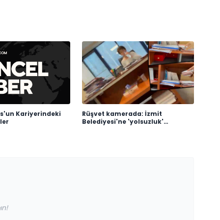
s'un Kariyerindeki
Rüşvet kamerada: İzmit
ler
Belediyesi'ne 'yolsuzluk'
soruşturmasında yeni
görüntüler
ın!