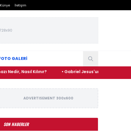
Künye
İletişim
728x90
FOTO GALERİ
 Nasıl Kılınır?
• Gabriel Jesus'un Kariyerindeki Son Gel
ADVERTISEMENT 300x600
SON HABERLER