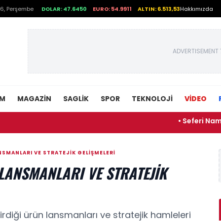
6, Perşembe
DOLAR: 47.6450
EURO: 54.9911
ALTIN: 6.513,53
Hakkımızda
ADVERTISEMENT 
EM
MAGAZIN
SAGLIK
SPOR
TEKNOLOJI
VİDEO
• Seferi Namazı Nedir,
SMANLARI VE STRATEJIK GELIŞMELERI
LANSMANLARI VE STRATEJIK
diği ürün lansmanları ve stratejik hamleleri