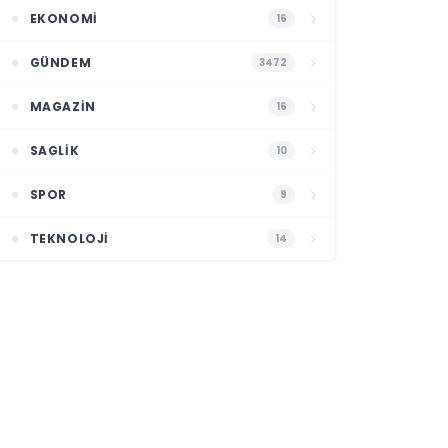
EKONOMI
16
GÜNDEM
3472
MAGAZIN
16
SAGLIK
10
SPOR
9
TEKNOLOJI
14