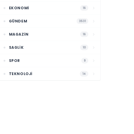
EKONOMI
16
GÜNDEM
3531
MAGAZIN
16
SAGLIK
10
SPOR
9
TEKNOLOJI
14