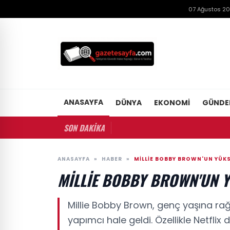
07 Ağustos 2
ANASAYFA
DÜNYA
EKONOMI
GÜND
SON DAKİKA
ANASAYFA
»
HABER
»
MILLIE BOBBY BROWN'UN YÜKSE
MILLIE BOBBY BROWN'UN Y
Millie Bobby Brown, genç yaşına r
yapımcı hale geldi. Özellikle Netflix d