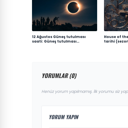
12 Ağustos Güneş tutulması
House of th
saati: Güneş tutulması
tarihi (sezon
Türkiye'den görülecek mi?
Dragon 3. s
zaman yayı
YORUMLAR (0)
Henüz yorum yapılmamış. İlk yorumu siz yap
YORUM YAPIN