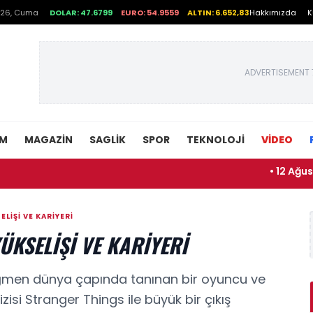
026, Cuma
DOLAR: 47.6799
EURO: 54.9559
ALTIN: 6.652,83
Hakkımızda
K
ADVERTISEMENT 
EM
MAGAZIN
SAGLIK
SPOR
TEKNOLOJI
VİDEO
• 12 Ağustos Gün
LIŞI VE KARIYERI
ÜKSELIŞI VE KARIYERI
ağmen dünya çapında tanınan bir oyuncu ve
izisi Stranger Things ile büyük bir çıkış