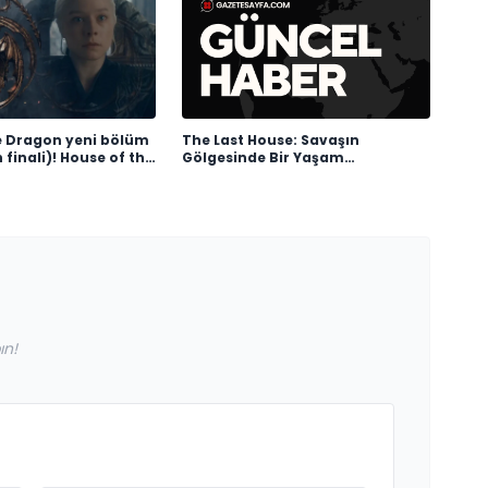
e Dragon yeni bölüm
The Last House: Savaşın
 finali)! House of the
Gölgesinde Bir Yaşam
ezon 8. bölüm ne
Mücadelesi
nlanacak?
ın!