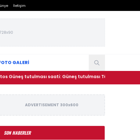
ünye
İletişim
728x90
FOTO GALERİ
eş tutulması saati: Güneş tutulması Türkiye'den görülecek mi
ADVERTISEMENT 300x600
SON HABERLER