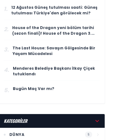
12 Ağustos Güneş tutulması saati: Güneş
1.
tutulması Türkiye'den görülecek mi?
House of the Dragon yeni bölüm tarihi
2.
(sezon finali)! House of the Dragon 3.
sezon 8. bölüm ne zaman yayınlanacak?
The Last House: Savaşın Gölgesinde Bir
3.
Yaşam Mücadelesi
Menderes Belediye Başkanı İlkay Çiçek
4.
tutuklandı
Bugün Maç Var mı?
5.
KATEGORİLER
DÜNYA
5