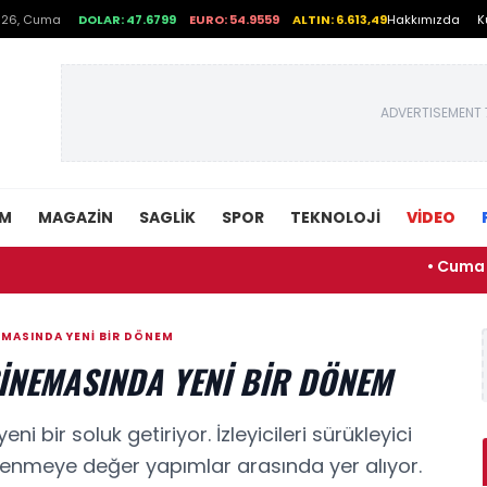
026, Cuma
DOLAR: 47.6799
EURO: 54.9559
ALTIN: 6.613,49
Hakkımızda
K
ADVERTISEMENT 
EM
MAGAZIN
SAGLIK
SPOR
TEKNOLOJI
VİDEO
• Cuma selası s
EMASINDA YENI BIR DÖNEM
INEMASINDA YENI BIR DÖNEM
 bir soluk getiriyor. İzleyicileri sürükleyici
lenmeye değer yapımlar arasında yer alıyor.