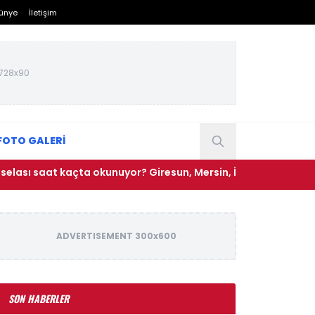
ünye
İletişim
728x90
FOTO GALERİ
aat kaçta okunuyor? Giresun, Mersin, İzmir, Osmaniye Cuma se
ADVERTISEMENT 300x600
SON HABERLER