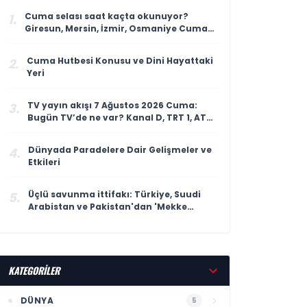
Cuma selası saat kaçta okunuyor?
1.
Giresun, Mersin, İzmir, Osmaniye Cuma
selası ve ezan saatleri
Cuma Hutbesi Konusu ve Dini Hayattaki
2.
Yeri
TV yayın akışı 7 Ağustos 2026 Cuma:
3.
Bugün TV’de ne var? Kanal D, TRT 1, ATV,
Show TV, Star TV, TV8, NOW TV yayın
akışı
Dünyada Paradelere Dair Gelişmeler ve
4.
Etkileri
Üçlü savunma ittifakı: Türkiye, Suudi
5.
Arabistan ve Pakistan'dan 'Mekke
Anlaşması'
KATEGORİLER
DÜNYA
5