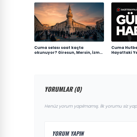
Cuma selası saat kaçta
Cuma Hutbes
okunuyor? Giresun, Mersin, İzmir,
Hayattaki Ye
Osmaniye Cuma selası ve ezan
saatleri
YORUMLAR (0)
Henüz yorum yapılmamış. İlk yorumu siz yap
YORUM YAPIN