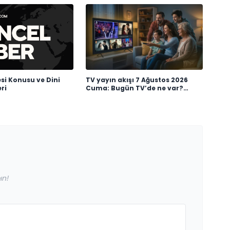
i Konusu ve Dini
TV yayın akışı 7 Ağustos 2026
ri
Cuma: Bugün TV’de ne var?
Kanal D, TRT 1, ATV, Show TV, Star
TV, TV8, NOW TV yayın akışı
ın!