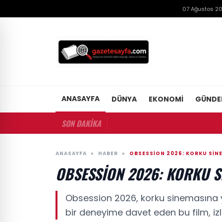
07 Ağustos 2
ANASAYFA
DÜNYA
EKONOMI
GÜND
SON DAKİKA
ANASAYFA
»
HABER
»
OBSESSION 2026: KORKU SIN
OBSESSION 2026: KORKU S
Obsession 2026, korku sinemasına yeni
bir deneyime davet eden bu film, iz