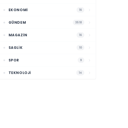
EKONOMI
16
GÜNDEM
3518
MAGAZIN
16
SAGLIK
10
SPOR
9
TEKNOLOJI
14