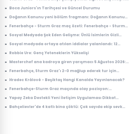
zaman, saat kaçta, nerede, hangi kanalda?
»
Boca Juniors'ın Tarihçesi ve Güncel Durumu
»
Doğanın Kanunu yeni bölüm fragmanı: Doğanın Kanunu
10. bölüm fragmanı yayınlandı mı, ne zaman
»
Fenerbahçe - Sturm Graz maç özeti: Fenerbahçe - Sturm
yayınlanacak?
Graz maç özeti nereden izlenir, nerede yayınlanıyor?
»
Sosyal Medyada Şok Eden Gelişme: Ünlü İsimlerin Gizli
İlişkileri Ortaya Çıktı
»
Sosyal medyada ortaya atılan iddialar yalanlandı: 12
Ağustos'ta yer çekimi duracak mı, ne olacak?
»
Robbie Ure: Genç Yeteneklerin Yükselişi
»
Masterchef ana kadroya giren yarışmacı 5 Ağustos 2026:
Masterchef ana kadroya giren 17. yarışmacı kim oldu?
»
Fenerbahçe, Sturm Graz'ı 2-0 mağlup ederek tur için
avantaj sağladı
»
Hradec Králové - Beşiktaş Hangi Kanalda Yayınlanacak?
»
Fenerbahçe-Sturm Graz maçında olay pozisyon:
Taraftardan hakeme büyük tepki
»
Yapay Zeka Destekli Yeni İletişim Uygulaması Dikkat
Çekiyor
»
Bahçelievler'de 4 katlı bina çöktü: Çok sayıda ekip sevk
edildi