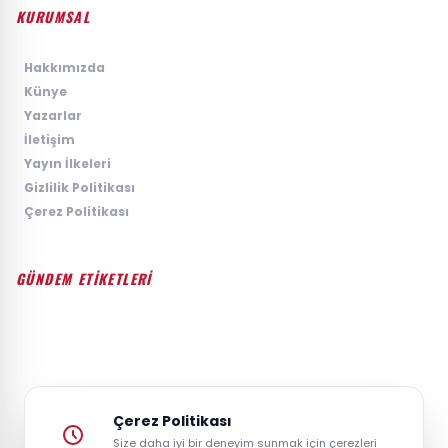
KURUMSAL
›
Hakkımızda
›
Künye
›
Yazarlar
›
İletişim
›
Yayın İlkeleri
›
Gizlilik Politikası
›
Çerez Politikası
GÜNDEM ETİKETLERİ
#GÜNDEM
#SIYASET
#EKONOMI
#SPOR
#TEKNOLOJI
#DÜNYA
#MAGAZIN
Çerez Politikası
Size daha iyi bir deneyim sunmak için çerezleri