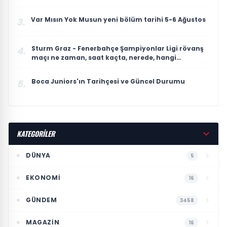
Var Mısın Yok Musun yeni bölüm tarihi 5-6 Ağustos
3.
Sturm Graz - Fenerbahçe Şampiyonlar Ligi rövanş
4.
maçı ne zaman, saat kaçta, nerede, hangi
kanalda?
Boca Juniors'ın Tarihçesi ve Güncel Durumu
5.
KATEGORİLER
DÜNYA
5
EKONOMI
16
GÜNDEM
3458
MAGAZIN
16