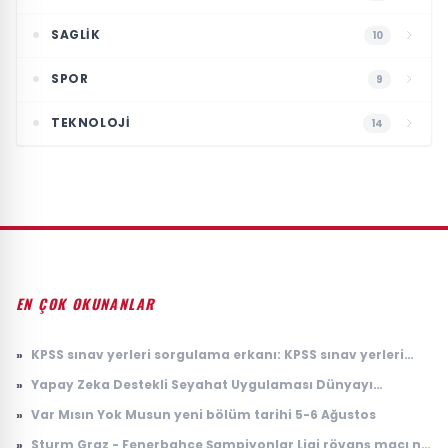
SAGLIK
10
SPOR
9
TEKNOLOJI
14
EN ÇOK OKUNANLAR
»
KPSS sınav yerleri sorgulama erkanı: KPSS sınav yerleri
açıklandı mı, ne zaman açıklanacak?
»
Yapay Zeka Destekli Seyahat Uygulaması Dünyayı
Sarsıyor
»
Var Mısın Yok Musun yeni bölüm tarihi 5-6 Ağustos
»
Sturm Graz - Fenerbahçe Şampiyonlar Ligi rövanş maçı ne