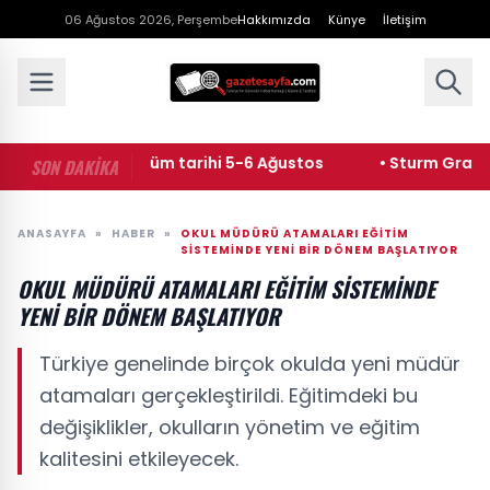
06 Ağustos 2026, Perşembe
Hakkımızda
Künye
İletişim
 Musun yeni bölüm tarihi 5-6 Ağustos
• Sturm Graz - Fe
SON DAKİKA
ANASAYFA
»
HABER
»
OKUL MÜDÜRÜ ATAMALARI EĞITIM
SISTEMINDE YENI BIR DÖNEM BAŞLATIYOR
OKUL MÜDÜRÜ ATAMALARI EĞITIM SISTEMINDE
YENI BIR DÖNEM BAŞLATIYOR
Türkiye genelinde birçok okulda yeni müdür
atamaları gerçekleştirildi. Eğitimdeki bu
değişiklikler, okulların yönetim ve eğitim
kalitesini etkileyecek.