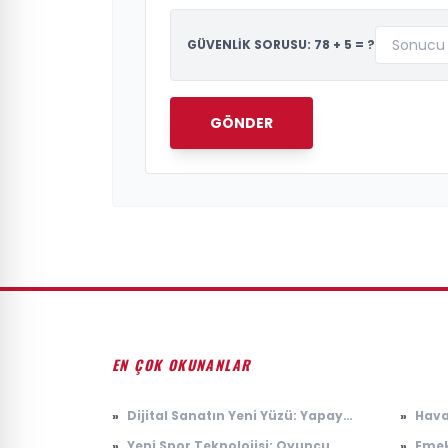
GÜVENLİK SORUSU: 78 + 5 = ?
GÖNDER
EN ÇOK OKUNANLAR
»
Dijital Sanatın Yeni Yüzü: Yapay
»
Hava
Zeka ile Üretilen Eserler
yağı
»
Yeni Spor Teknolojisi: Oyuncu
»
Emek