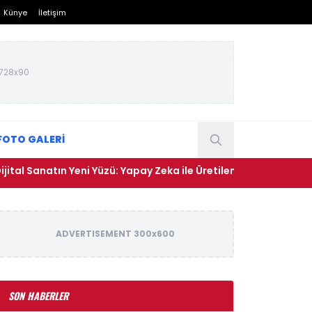
Künye
İletişim
728x90
FOTO GALERİ
 Sanatın Yeni Yüzü: Yapay Zeka ile Üretilen Eserler Sergilenmeye
ADVERTISEMENT 300x600
SON HABERLER