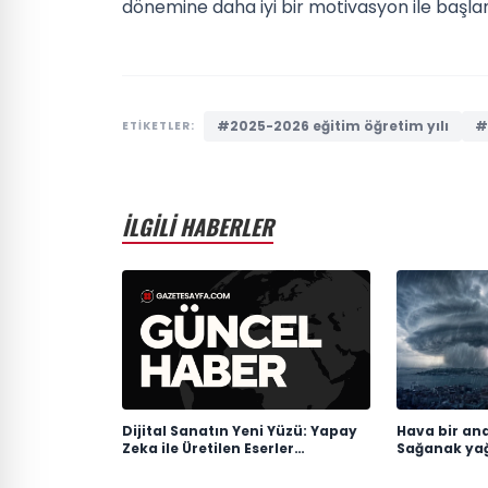
dönemine daha iyi bir motivasyon ile başl
#2025-2026 eğitim öğretim yılı
#
ETİKETLER:
İLGİLİ HABERLER
Dijital Sanatın Yeni Yüzü: Yapay
Hava bir an
Zeka ile Üretilen Eserler
Sağanak yağı
Sergilenmeye Başladı
düşüyor