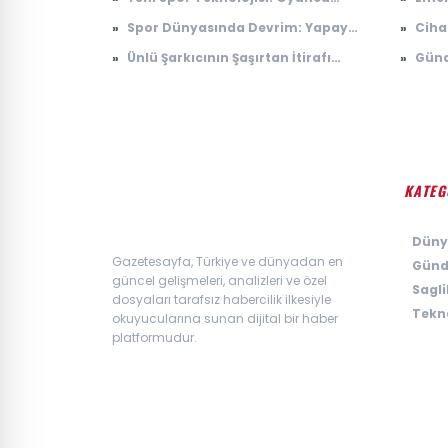
Sergilenmeye Başladı
Performansını Değiştiriyor
yapı
»
Spor Dünyasında Devrim: Yapay
»
Ciha
geçer
Zeka Antrenörler Geliyor
anla
»
Ünlü Şarkıcının Şaşırtan İtirafı
»
Günd
dalg
Sosyal Medyayı Salladı
Anta
100 
KATEG
›
Düny
Gazetesayfa, Türkiye ve dünyadan en
›
Gün
güncel gelişmeleri, analizleri ve özel
›
Sagli
dosyaları tarafsız habercilik ilkesiyle
›
Tekno
okuyucularına sunan dijital bir haber
platformudur.