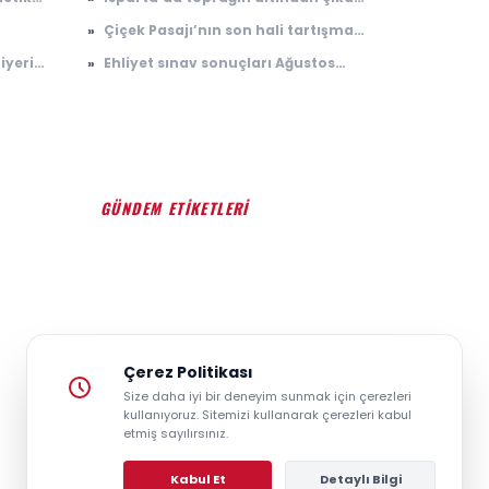
vaş
1.500 yıllık eser dünyada tek çıktı!
»
Çiçek Pasajı’nın son hali tartışma
Arkeologlar heyecanla açıkladı
şme
konusu oldu
iyeri
»
Ehliyet sınav sonuçları Ağustos
2026 açıklandı mı? MEB e-Sınav
sonuç sorgulama ekranı
GÜNDEM ETİKETLERİ
#GÜNDEM
#SIYASET
#EKONOMI
#SPOR
#TEKNOLOJI
#DÜNYA
#MAGAZIN
Çerez Politikası
Size daha iyi bir deneyim sunmak için çerezleri
kullanıyoruz. Sitemizi kullanarak çerezleri kabul
etmiş sayılırsınız.
Kabul Et
Detaylı Bilgi