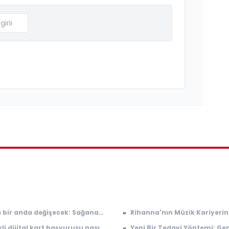
 bir anda değişecek: Sağanak
»
Rihanna'nın Müzik Kariyerin
şla sıcaklıklar düşüyor
Son Gelişmeler
li dijital kart başvurusu nasıl
»
Yeni Bir Tedavi Yöntemi: Ge