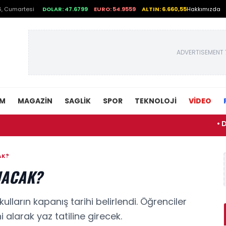
, Cumartesi
DOLAR: 47.6799
EURO: 54.9559
ALTIN: 6.660,55
Hakkımızda
ADVERTISEMENT 
EM
MAGAZIN
SAGLIK
SPOR
TEKNOLOJI
VİDEO
• Dijital
AK?
NACAK?
ulların kapanış tarihi belirlendi. Öğrenciler
 alarak yaz tatiline girecek.