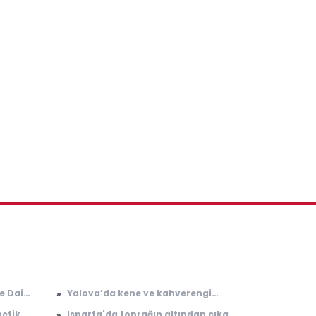
e Dair
»
Yalova’da kene ve kahverengi
kokarcaya karşı 300 sülün salındı
netik
»
Isparta'da toprağın altından çıkan