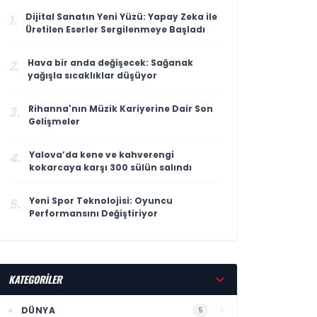
Dijital Sanatın Yeni Yüzü: Yapay Zeka ile
1.
Üretilen Eserler Sergilenmeye Başladı
Hava bir anda değişecek: Sağanak
2.
yağışla sıcaklıklar düşüyor
Rihanna'nın Müzik Kariyerine Dair Son
3.
Gelişmeler
Yalova’da kene ve kahverengi
4.
kokarcaya karşı 300 sülün salındı
Yeni Spor Teknolojisi: Oyuncu
5.
Performansını Değiştiriyor
KATEGORİLER
DÜNYA
5