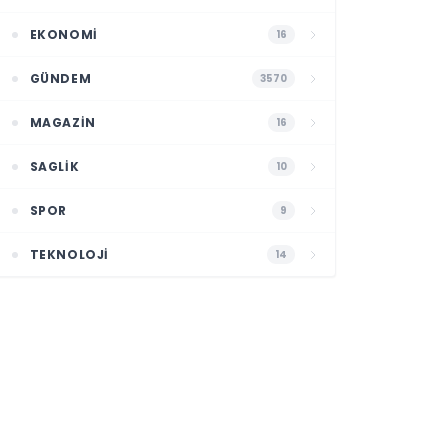
EKONOMI
16
GÜNDEM
3570
MAGAZIN
16
SAGLIK
10
SPOR
9
TEKNOLOJI
14