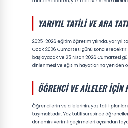
tarihten itibaren, yaz tatili süresince aileleriy
YARIYIL TATILI VE ARA TAT
2025-2026 eğitim öğretim yılında, yarıyıl 
Ocak 2026 Cumartesi günü sona erecektir. A
başlayacak ve 25 Nisan 2026 Cumartesi günü 
dinlenmesi ve eğitim hayatlarına yeniden 
ÖĞRENCI VE AILELER İÇIN
Öğrencilerin ve ailelerinin, yaz tatili planl
taşımaktadır. Yaz tatili süresince öğrencileri
dönemini verimli geçirmeleri açısından fayda