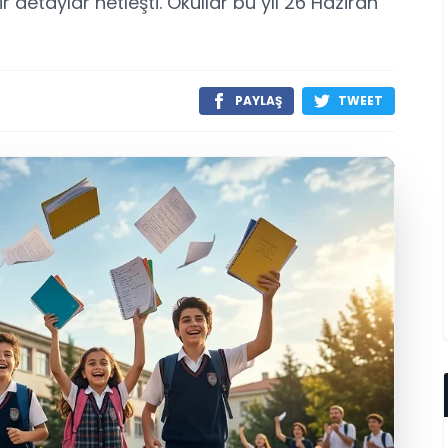
 detaylar netleşti. Okullar bu yıl 26 Haziran
PAYLAŞ
TWEET