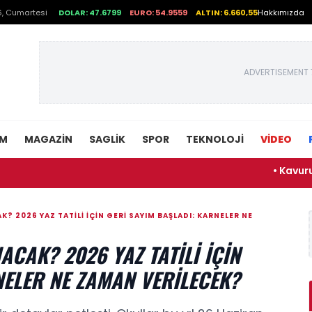
, Cumartesi
DOLAR: 47.6799
EURO: 54.9559
ALTIN: 6.660,55
Hakkımızda
ADVERTISEMENT 
EM
MAGAZIN
SAGLIK
SPOR
TEKNOLOJI
VİDEO
• Kavurucu sıcakla
 2026 YAZ TATILI IÇIN GERI SAYIM BAŞLADI: KARNELER NE
CAK? 2026 YAZ TATILI IÇIN
NELER NE ZAMAN VERILECEK?