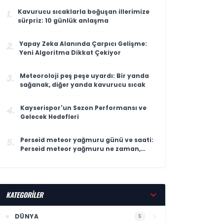
Kavurucu sıcaklarla boğuşan illerimize
1.
sürpriz: 10 günlük anlaşma
Yapay Zeka Alanında Çarpıcı Gelişme:
2.
Yeni Algoritma Dikkat Çekiyor
Meteoroloji peş peşe uyardı: Bir yanda
3.
sağanak, diğer yanda kavurucu sıcak
Kayserispor'un Sezon Performansı ve
4.
Gelecek Hedefleri
Perseid meteor yağmuru günü ve saati:
5.
Perseid meteor yağmuru ne zaman,
Türkiye'den görülecek mi?
KATEGORİLER
DÜNYA
5