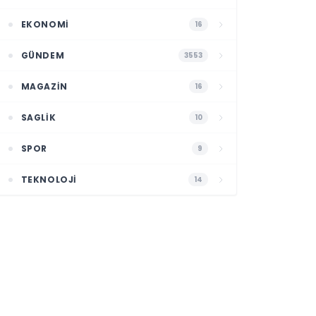
EKONOMI
16
GÜNDEM
3553
MAGAZIN
16
SAGLIK
10
SPOR
9
TEKNOLOJI
14