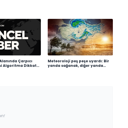
Alanında Çarpıcı
Meteoroloji peş peşe uyardı: Bir
ni Algoritma Dikkat
yanda sağanak, diğer yanda
kavurucu sıcak
ın!