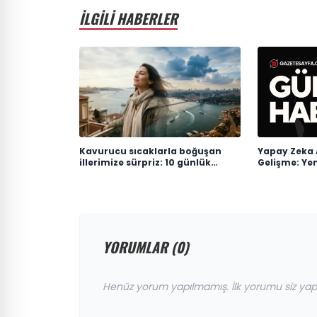
İLGİLİ HABERLER
Kavurucu sıcaklarla boğuşan
Yapay Zeka 
illerimize sürpriz: 10 günlük
Gelişme: Ye
anlaşma
Çekiyor
YORUMLAR (0)
Henüz yorum yapılmamış. İlk yorumu siz yap