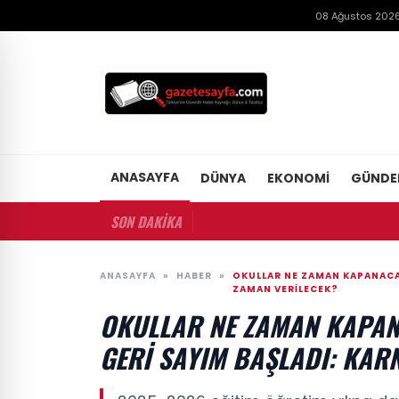
08 Ağustos 2026
ANASAYFA
DÜNYA
EKONOMI
GÜND
SON DAKİKA
ANASAYFA
»
HABER
»
OKULLAR NE ZAMAN KAPANACAK?
ZAMAN VERILECEK?
OKULLAR NE ZAMAN KAPANA
GERI SAYIM BAŞLADI: KAR