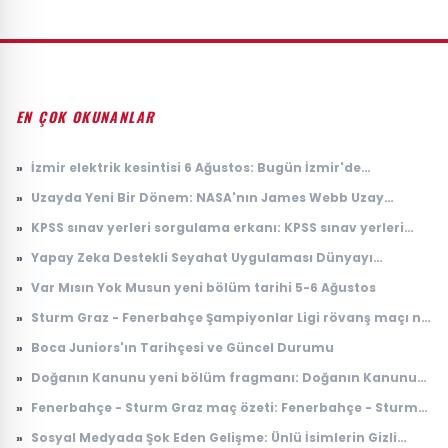
EN ÇOK OKUNANLAR
»
İzmir elektrik kesintisi 6 Ağustos: Bugün İzmir'de
elektrikler ne zaman gelecek? Gdz Elektrik ilçe ilçe kesinti
»
Uzayda Yeni Bir Dönem: NASA'nın James Webb Uzay
listesi duyuruldu
Teleskobu İle Elde Edilen Çarpıcı Veriler
»
KPSS sınav yerleri sorgulama erkanı: KPSS sınav yerleri
açıklandı mı, ne zaman açıklanacak?
»
Yapay Zeka Destekli Seyahat Uygulaması Dünyayı
Sarsıyor
»
Var Mısın Yok Musun yeni bölüm tarihi 5-6 Ağustos
»
Sturm Graz - Fenerbahçe Şampiyonlar Ligi rövanş maçı ne
zaman, saat kaçta, nerede, hangi kanalda?
»
Boca Juniors'ın Tarihçesi ve Güncel Durumu
»
Doğanın Kanunu yeni bölüm fragmanı: Doğanın Kanunu
10. bölüm fragmanı yayınlandı mı, ne zaman
»
Fenerbahçe - Sturm Graz maç özeti: Fenerbahçe - Sturm
yayınlanacak?
Graz maç özeti nereden izlenir, nerede yayınlanıyor?
»
Sosyal Medyada Şok Eden Gelişme: Ünlü İsimlerin Gizli