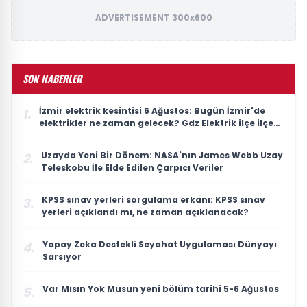
ADVERTISEMENT 300x600
SON HABERLER
İzmir elektrik kesintisi 6 Ağustos: Bugün İzmir'de
1.
elektrikler ne zaman gelecek? Gdz Elektrik ilçe ilçe
kesinti listesi duyuruldu
Uzayda Yeni Bir Dönem: NASA'nın James Webb Uzay
2.
Teleskobu İle Elde Edilen Çarpıcı Veriler
KPSS sınav yerleri sorgulama erkanı: KPSS sınav
3.
yerleri açıklandı mı, ne zaman açıklanacak?
Yapay Zeka Destekli Seyahat Uygulaması Dünyayı
4.
Sarsıyor
Var Mısın Yok Musun yeni bölüm tarihi 5-6 Ağustos
5.