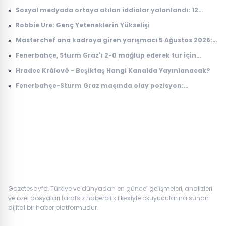
İlişkileri Ortaya Çıktı
»
Sosyal medyada ortaya atılan iddialar yalanlandı: 12
Ağustos'ta yer çekimi duracak mı, ne olacak?
»
Robbie Ure: Genç Yeteneklerin Yükselişi
»
Masterchef ana kadroya giren yarışmacı 5 Ağustos 2026:
Masterchef ana kadroya giren 17. yarışmacı kim oldu?
»
Fenerbahçe, Sturm Graz'ı 2-0 mağlup ederek tur için
avantaj sağladı
»
Hradec Králové - Beşiktaş Hangi Kanalda Yayınlanacak?
»
Fenerbahçe-Sturm Graz maçında olay pozisyon:
Taraftardan hakeme büyük tepki
Gazetesayfa, Türkiye ve dünyadan en güncel gelişmeleri, analizleri
ve özel dosyaları tarafsız habercilik ilkesiyle okuyucularına sunan
dijital bir haber platformudur.