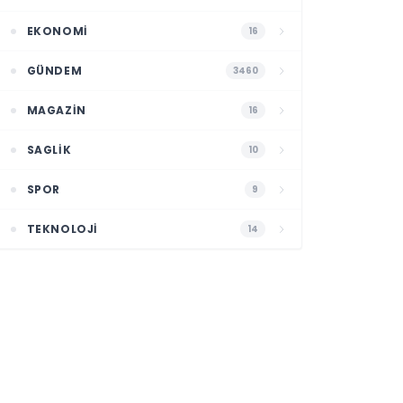
EKONOMI
16
GÜNDEM
3460
MAGAZIN
16
SAGLIK
10
SPOR
9
TEKNOLOJI
14