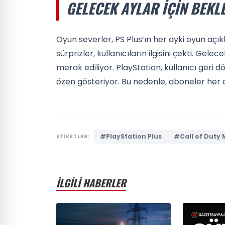
GELECEK AYLAR İÇIN BEKL
Oyun severler, PS Plus’ın her ayki oyun açı
sürprizler, kullanıcıların ilgisini çekti. Ge
merak ediliyor. PlayStation, kullanıcı geri 
özen gösteriyor. Bu nedenle, aboneler her 
#PlayStation Plus
#Call of Duty
ETİKETLER:
İLGİLİ HABERLER