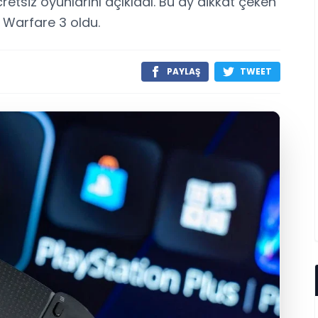
retsiz oyunlarını açıkladı. Bu ay dikkat çeken
 Warfare 3 oldu.
PAYLAŞ
TWEET