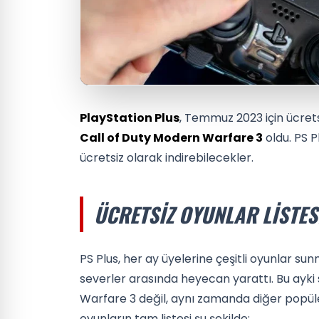
PlayStation Plus
, Temmuz 2023 için ücretsi
Call of Duty Modern Warfare 3
oldu. PS 
ücretsiz olarak indirebilecekler.
ÜCRETSIZ OYUNLAR LISTES
PS Plus, her ay üyelerine çeşitli oyunlar su
severler arasında heyecan yarattı. Bu ayk
Warfare 3 değil, aynı zamanda diğer popüle
oyunların tam listesi şu şekilde: