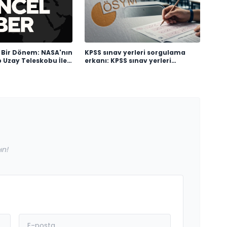
 Bir Dönem: NASA'nın
KPSS sınav yerleri sorgulama
Uzay Teleskobu İle
erkanı: KPSS sınav yerleri
arpıcı Veriler
açıklandı mı, ne zaman
açıklanacak?
ın!