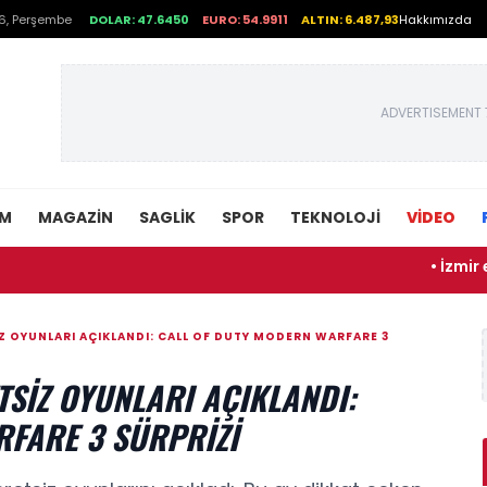
6, Perşembe
DOLAR: 47.6450
EURO: 54.9911
ALTIN: 6.487,93
Hakkımızda
ADVERTISEMENT 
EM
MAGAZIN
SAGLIK
SPOR
TEKNOLOJI
VİDEO
• İzmir elektrik k
Z OYUNLARI AÇIKLANDI: CALL OF DUTY MODERN WARFARE 3
TSIZ OYUNLARI AÇIKLANDI:
FARE 3 SÜRPRIZI