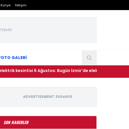
Künye
İletişim
728x90
FOTO GALERİ
esintisi 6 Ağustos: Bugün İzmir'de elektrikler ne zaman gelecek? 
ADVERTISEMENT 300x600
SON HABERLER