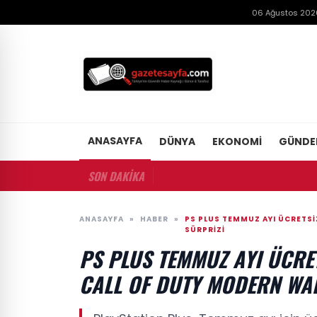
06 Ağustos 202
ANASAYFA
DÜNYA
EKONOMI
GÜND
SON DAKİKA
ANASAYFA
»
HABER
»
PS PLUS TEMMUZ AYI ÜCRETSI
SÜRPRIZI
PS PLUS TEMMUZ AYI ÜCRE
CALL OF DUTY MODERN WAR