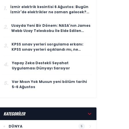
İzmir elektrik kesintisi 6 Ağustos: Bugün
1.
İzmir'de elektrikler ne zaman gelecek?
Gdz Elektrik ilçe ilçe kesinti listesi
duyuruldu
Uzayda Yeni Bir Dönem: NASA'nın James
2.
Webb Uzay Teleskobu İle Elde Edilen
Çarpıcı Veriler
KPSS sınav yerleri sorgulama erkanı:
3.
KPSS sınav yerleri açıklandı mı, ne
zaman açıklanacak?
Yapay Zeka Destekli Seyahat
4.
Uygulaması Dünyayı Sarsıyor
Var Mısın Yok Musun yeni bölüm tarihi
5.
5-6 Ağustos
KATEGORİLER
DÜNYA
5