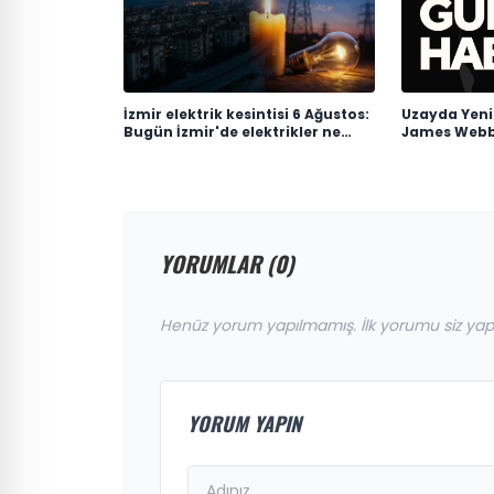
İzmir elektrik kesintisi 6 Ağustos:
Uzayda Yeni
Bugün İzmir'de elektrikler ne
James Webb 
zaman gelecek? Gdz Elektrik ilçe
Elde Edilen Ç
ilçe kesinti listesi duyuruldu
YORUMLAR (0)
Henüz yorum yapılmamış. İlk yorumu siz yap
YORUM YAPIN